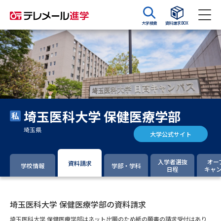
大学検索
資料請求BOX
資料請求
資料検索
大学・短大の資料種類から請求
埼玉医科大学 保健医療学部
大学パンフ
学部・学科パンフ
埼玉県
大学公式サイト
総合型選抜・学校推薦型選抜 募
大学入学共通テスト利用選抜の
集要項＆願書
募集要項＆願書
入学者選抜
オー
資料請求
学校情報
学部・学科
日程
キャ
過去問題集
大学・短大以外の資料から請求
埼玉医科大学 保健医療学部の資料請求
埼玉医科大学 保健医療学部はネット出願のため紙の願書の請求受付はあり