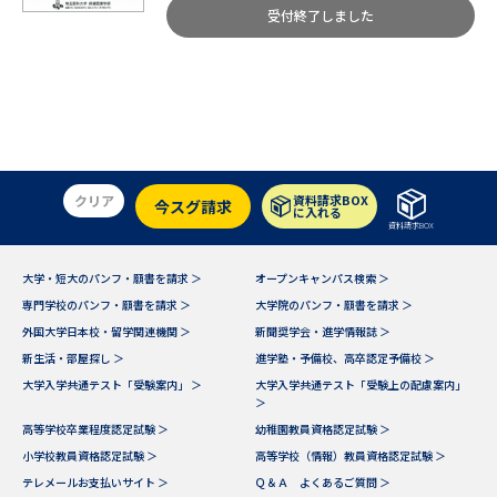
受付終了しました
データサイエンス特集
奨学金・特待生制度特集
デジタルパンフレット
進路の３択
新学年スタート号特集ページ
新学年スタート号特集ページ
（高3生用）
（高2生用）
クリア
資料請求BOX
今スグ請求
に入れる
SELFBRAND特集ページ
資料請求BOX
大学・短大のパンフ・願書を請求 ＞
オープンキャンパス検索 ＞
オープンキャンパスなどを調べる
専門学校のパンフ・願書を請求 ＞
大学院のパンフ・願書を請求 ＞
外国大学日本校・留学関連機関 ＞
新聞奨学会・進学情報誌 ＞
オープンキャンパス検索
実施プログラムから探す
新生活・部屋探し ＞
進学塾・予備校、高卒認定予備校 ＞
大学入学共通テスト「受験案内」 ＞
大学入学共通テスト「受験上の配慮案内」
＞
来場型・Web型イベント特集
夢ナビライブ
高等学校卒業程度認定試験 ＞
幼稚園教員資格認定試験 ＞
小学校教員資格認定試験 ＞
高等学校（情報）教員資格認定試験 ＞
テレメールお支払いサイト ＞
Ｑ＆Ａ よくあるご質問 ＞