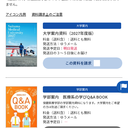
専門学校の資料請求
大学院の資料請求
ません。
大学入学共通テスト「受験案
アイコン凡例
資料請求上のご注意
留学・進学関連、塾・予備校
内」の請求
大学案内
大学入学共通テスト「受験上の
高等学校卒業程度認定試験
大学案内資料（2027年度版）
配慮案内」の請求
料金（送料含）：送料とも無料
発送方法：ゆうメール
幼稚園教員資格認定試験
小学校教員資格認定試験
発送予定日：
明日発送
発送日の３～５日後にお届け
高等学校（情報）教員資格認定
この資料を請求
試験
大学研究
大学検索
学部案内
学部案内 医療系の学びQ&A BOOK
保健医療学部の学部案内資料になります。大学案内をご希望
の方は別途ご請求ください。
大学で学べる内容や特徴を調べる
料金（送料含）：送料とも無料
発送方法：ゆうメール
国際・グローバルに強い大学特
発送予定日：
―
新増設大学・学部・学科特集
集