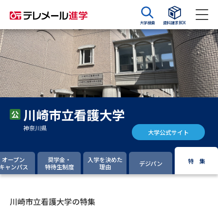
大学検索
資料請求BOX
資料請求
資料検索
大学・短大の資料種類から請求
川崎市立看護大学
大学パンフ
学部・学科パンフ
神奈川県
大学公式サイト
総合型選抜・学校推薦型選抜 募
大学入学共通テスト利用選抜の
集要項＆願書
募集要項＆願書
オープン
奨学金・
入学を決めた
特 集
デジパン
キャンパス
特待生制度
理由
過去問題集
大学・短大以外の資料から請求
川崎市立看護大学の特集