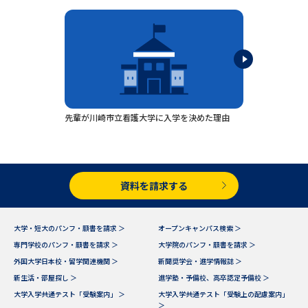
専門学校の資料請求
大学院の資料請求
大学入学共通テスト「受験案
留学・進学関連、塾・予備校
内」の請求
大学入学共通テスト「受験上の
高等学校卒業程度認定試験
配慮案内」の請求
幼稚園教員資格認定試験
小学校教員資格認定試験
先輩が川崎市立看護大学に入学を決めた理由
高等学校（情報）教員資格認定
試験
資料を請求する
大学研究
大学検索
大学・短大のパンフ・願書を請求 ＞
オープンキャンパス検索 ＞
専門学校のパンフ・願書を請求 ＞
大学院のパンフ・願書を請求 ＞
大学で学べる内容や特徴を調べる
外国大学日本校・留学関連機関 ＞
新聞奨学会・進学情報誌 ＞
新生活・部屋探し ＞
進学塾・予備校、高卒認定予備校 ＞
国際・グローバルに強い大学特
大学入学共通テスト「受験案内」 ＞
大学入学共通テスト「受験上の配慮案内」
新増設大学・学部・学科特集
集
＞