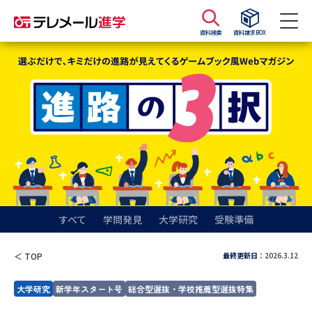
資料検索
資料請求BOX
資料請求
資料検索
大学・短大の資料種類から請求
大学パンフ
学部・学科パンフ
総合型選抜・学校推薦型選抜 募
大学入学共通テスト利用選抜の
集要項＆願書
募集要項＆願書
すべて
学問発見
大学研究
受験準備
過去問題集
最終更新日
：2026.3.12
＜ TOP
大学・短大以外の資料から請求
大学研究
新学年スタート号
総合型選抜・学校推薦型選抜特集