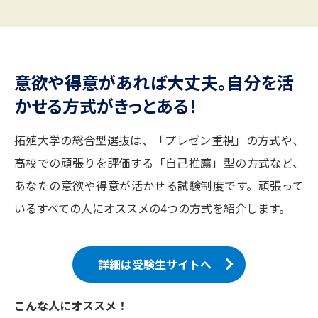
志望校・出願校を調べる
併願校選び
受験スケジュールを立てよう
意欲や得意があれば大丈夫。自分を活
先輩が入学を決めた理由
テレメール全国一斉進学調査
かせる方式がきっとある！
新生活お役立ちガイド
拓殖大学の総合型選抜は、「プレゼン重視」の方式や、
高校での頑張りを評価する「自己推薦」型の方式など、
あなたの意欲や得意が活かせる試験制度です。頑張って
学問発見
学問検索
いるすべての人にオススメの4つの方式を紹介します。
大学で学びたい学問発見
詳細は受験生サイトへ
学問のミニ講義「夢ナビ講義」
学問分野解説
こんな人にオススメ！