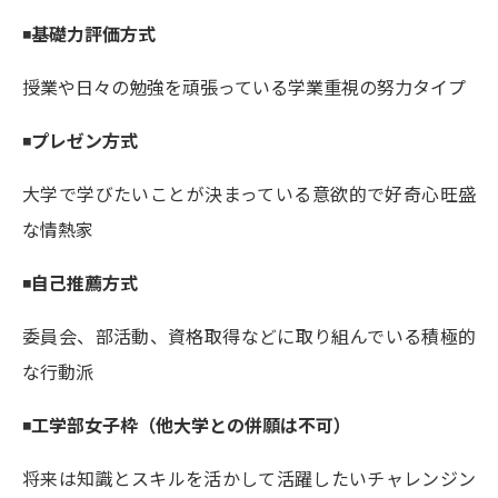
学問の教科書
夢ナビライブ
◾️
基礎力評価方式
ユーザーサポート
授業や日々の勉強を頑張っている学業重視の努力タイプ
Ｑ＆Ａ よくあるご質問
大学進学IDについて
◾️
プレゼン方式
資料の料金の
大学で学びたいことが決まっている意欲的で好奇心旺盛
受付内容・発送状況の確認
お支払いについて
な情熱家
テレメール
個人情報取扱規定
お支払いサイト
◾️
自己推薦方式
テレメール進学カタログ
特定商取引表記
訂正のご案内
委員会、部活動、資格取得などに取り組んでいる積極的
な行動派
◾️
工学部女子枠（他大学との併願は不可）
将来は知識とスキルを活かして活躍したいチャレンジン