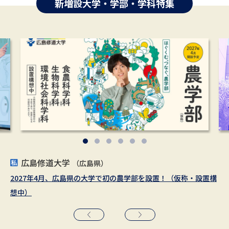
新増設大学・学部・学科特集
広島修道大学
藤女子大学
立教大学
湘南工科大学
共愛学園前橋国際大学
新潟医療福祉大学
（東京都／埼玉県）
（北海道）
（広島県）
（神奈川県）
（新潟県）
（群馬県）
2027年4月、広島県の大学で初の農学部を設置！（仮称・設置構
2025年４月 ウェルビーイング学部が誕生しました。
文理の知がつながる自由の学府で、未来を拓く環境リーダーへ
2027年4月、新時代のエンジニア教育が始動！「人と社会をつな
これからの時代に必要不可欠なDXを学ぶ
健康データサイエンス学科 2026年4月 開設
想中）
ぐ技術者」を目指す