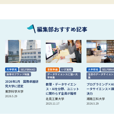
編集部おすすめ記事
大学研究
SELFBRAND
受験準備
いざ挑戦
大学研究
SELFBRA
本学のブランド特集
データサイエンスに強い大
注目のデータサイエン
学特集
集
2026年1月 国際卓越研
数理・データサイエン
プログラミング×A
究大学に認定
ス・AIを分野、ユニット
ータサイエンス×課
東京科学大学
に関わらず全員が履修
決力
2026.5.29
北見工業大学
湘南工科大学
2025.11.17
2026.5.29