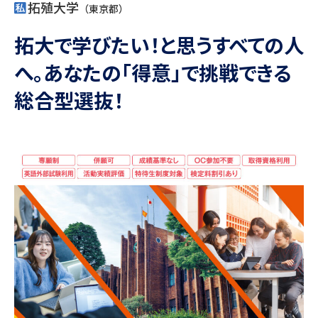
専門学校の資料請求
大学院の資料請求
拓殖大学
（東京都）
大学入学共通テスト「受験案
拓大で学びたい！と思うすべての人
留学・進学関連、塾・予備校
内」の請求
へ。あなたの「得意」で挑戦できる
大学入学共通テスト「受験上の
高等学校卒業程度認定試験
配慮案内」の請求
総合型選抜！
幼稚園教員資格認定試験
小学校教員資格認定試験
高等学校（情報）教員資格認定
試験
大学研究
大学検索
大学で学べる内容や特徴を調べる
国際・グローバルに強い大学特
新増設大学・学部・学科特集
集