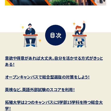
データサイエンス特集
奨学金・特待生制度特集
デジタルパンフレット
進路の３択
目次
新学年スタート号特集ページ
新学年スタート号特集ページ
（高3生用）
（高2生用）
オープンキャンパスなどを調べる
意欲や得意があれば大丈夫。自分を活かせる方式がきっと
ある！
オープンキャンパス検索
実施プログラムから探す
オープンキャンパスで総合型選抜の対策をしよう！
来場型・Web型イベント特集
夢ナビライブ
英検など、英語外部試験のスコアを利用！
受験準備
資料検索
拓殖大学は2つのキャンパスに5学部15学科を持つ総合大
学！