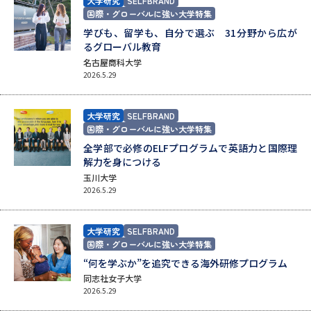
専門学校の資料請求
大学院の資料請求
大学研究
SELFBRAND
国際・グローバルに強い大学特集
学びも、留学も、自分で選ぶ 31分野から広が
大学入学共通テスト「受験案
留学・進学関連、塾・予備校
内」の請求
るグローバル教育
名古屋商科大学
大学入学共通テスト「受験上の
2026.5.29
高等学校卒業程度認定試験
配慮案内」の請求
幼稚園教員資格認定試験
小学校教員資格認定試験
大学研究
SELFBRAND
国際・グローバルに強い大学特集
全学部で必修のELFプログラムで英語力と国際理
高等学校（情報）教員資格認定
試験
解力を身につける
玉川大学
2026.5.29
大学研究
大学検索
大学研究
SELFBRAND
国際・グローバルに強い大学特集
“何を学ぶか”を追究できる海外研修プログラム
大学で学べる内容や特徴を調べる
同志社女子大学
2026.5.29
国際・グローバルに強い大学特
新増設大学・学部・学科特集
集