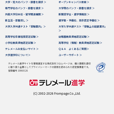
大学・短大のパンフ・願書を請求 ＞
オープンキャンパス検索 ＞
専門学校のパンフ・願書を請求 ＞
大学院のパンフ・願書を請求 ＞
外国大学日本校・留学関連機関 ＞
新聞奨学会・進学情報誌 ＞
新生活・部屋探し ＞
進学塾・予備校、高卒認定予備校 ＞
大学入学共通テスト「受験案内」＞
大学入学共通テスト「受験上の配慮案内」
＞
高等学校卒業程度認定試験 ＞
幼稚園教員資格認定試験 ＞
小学校教員資格認定試験 ＞
高等学校（情報）教員資格認定試験 ＞
テレメールお支払いサイト ＞
Ｑ＆Ａ よくあるご質問＞
大学進学IDについて＞
ユーザーサポート ＞
テレメール進学サイトを管理運営する株式会社フロムページは、個人情報を適切
に取り扱う企業としてプライバシーマークの使用を認められた認定事業者です。
登録番号 10860126
(C) 2002-2026 Frompage.Co.,Ltd.