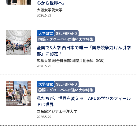
学問の教科書
夢ナビライブ
心から世界へ。
大阪女学院大学
2026.5.29
ユーザーサポート
大学研究
SELFBRAND
Ｑ＆Ａ よくあるご質問
大学進学IDについて
国際・グローバルに強い大学特集
全国で3大学 西日本で唯一「国際競争力けん引学
資料の料金の
受付内容・発送状況の確認
部」に認定！
お支払いについて
広島大学 総合科学部 国際共創学科（IGS）
2026.5.29
テレメール
個人情報取扱規定
お支払いサイト
テレメール進学カタログ
大学研究
SELFBRAND
特定商取引表記
訂正のご案内
国際・グローバルに強い大学特集
私たちが、世界を変える。APUの学びのフィール
ドは世界
立命館アジア太平洋大学
2026.5.29