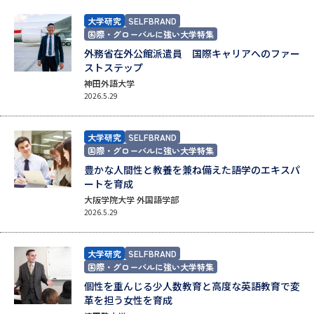
大学研究
SELFBRAND
データサイエンス特集
奨学金・特待生制度特集
国際・グローバルに強い大学特集
外務省在外公館派遣員 国際キャリアへのファー
ストステップ
デジタルパンフレット
進路の３択
神田外語大学
2026.5.29
新学年スタート号特集ページ
新学年スタート号特集ページ
（高3生用）
（高2生用）
大学研究
SELFBRAND
オープンキャンパスなどを調べる
国際・グローバルに強い大学特集
豊かな人間性と教養を兼ね備えた語学のエキスパ
オープンキャンパス検索
実施プログラムから探す
ートを育成
大阪学院大学 外国語学部
2026.5.29
来場型・Web型イベント特集
夢ナビライブ
大学研究
SELFBRAND
国際・グローバルに強い大学特集
受験準備
資料検索
個性を重んじる少人数教育と高度な英語教育で変
革を担う女性を育成