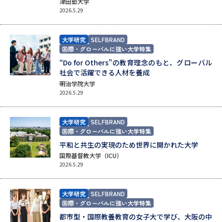
津田塾大学
志望校・出願校を調べる
2026.5.29
併願校選び
受験スケジュールを立てよう
大学研究
SELFBRAND
国際・グローバルに強い大学特集
“Do for Others”の教育理念のもと、グローバル
先輩が入学を決めた理由
テレメール全国一斉進学調査
社会で活躍できる人材を養成
明治学院大学
新生活お役立ちガイド
2026.5.29
大学研究
SELFBRAND
国際・グローバルに強い大学特集
学問発見
学問検索
平和と共生の実現のため世界に開かれた大学
国際基督教大学（ICU）
2026.5.29
大学で学びたい学問発見
大学研究
SELFBRAND
学問のミニ講義「夢ナビ講義」
学問分野解説
国際・グローバルに強い大学特集
都市型・国際教養教育の女子大で学び、大阪の中