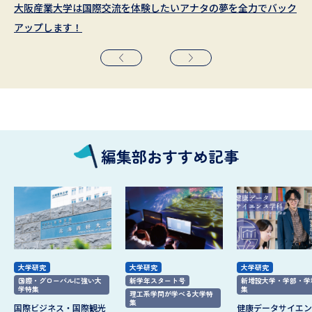
大阪産業大学は国際交流を体験したいアナタの夢を全力でバック
学内外の国際交流プログラムが豊富
新しいグローバルリーダーを育成！
「なぜ？」を問い、「行動」で応えるグローバル教養
世界の叡智が集結する専門教育とグローバル教養教育
国際平和文化都市広島から世界へ羽ばたく人材を育成
アップします！
編集部おすすめ記事
大学研究
大学研究
大学研究
国際・グローバルに強い大
新学年スタート号
新増設大学・学部・学
学特集
集
理工系学問が学べる大学特
集
国際ビジネス・国際観光
健康データサイエン