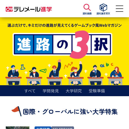
資料検索
資料請求BOX
資料請求
資料検索
大学・短大の資料種類から請求
大学パンフ
学部・学科パンフ
総合型選抜・学校推薦型選抜 募
大学入学共通テスト利用選抜の
集要項＆願書
募集要項＆願書
すべて
学問発見
大学研究
受験準備
過去問題集
国際・グローバルに強い大学特集
大学・短大以外の資料から請求