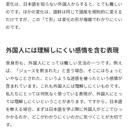
変化は、日本語を知らない外国人からすると、とても難しい
のです。ほかの変化は、語幹は同じで語尾を規則的に変える
データサイエンス特集
奨学金・特待生制度特集
だけですが、この「て形」は変化の形が複雑でわかりにくい
のです。
デジタルパンフレット
進路の３択
新学年スタート号特集ページ
新学年スタート号特集ページ
（高3生用）
（高2生用）
外国人には理解しにくい感情を含む表現
SELFBRAND特集ページ
受身形も、外国人にとっては難しい文法の一つです。例え
ば、「ジュースを飲まれた」と言う場合、そこにはちょっと
オープンキャンパスなどを調べる
いやなことされた、というような迷惑を被ったという感情が
含まれています。これも外国人には理解しにくいものです。
オープンキャンパス検索
実施プログラムから探す
私たちにとっては何気なく使っている表現が、外国人にとっ
ては理解しにくいということがあります。ですから、日本語
来場型・Web型イベント特集
夢ナビライブ
を教える場合、まずは日本語を学ぶ際に外国人がどこでひっ
かかるのか、どこがわかりにくいのかに気づくことが大切で
す。