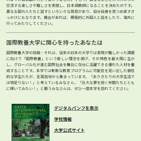
交流する楽しさや難しさを実感し、日本語教師になることを決めたのです。
異なる国の人たちと話すといろいろな発見があり、自分自身を見つめ直すき
っかけにもなります。機会があれば、積極的に外国人と話をしたり、海外に
行ってみたりしてください。
国際教養大学に関心を持ったあなたは
国際教養大学の挑戦―それは、従来の日本の大学では実現が難しかった課題
に向けて「国際教養」という新しい理念を掲げ、その特色を最大限に生か
し、グローバル化が進む国際社会を舞台に存分に活躍できる優れた人材を養
成することです。本学では斬新な教育プログラムに可能性を見い出した個性
的な学生たちが、全国各地から集まっています。「ありきたりの大学生活で
は物足りない！」と考えているみなさん、「壮大な夢を抱く仲間たちととも
に輝いてみたい！」と願うみなさんは、ぜひ一度本学を訪れてください。
デジタルパンフを表示
学校情報
大学公式サイト