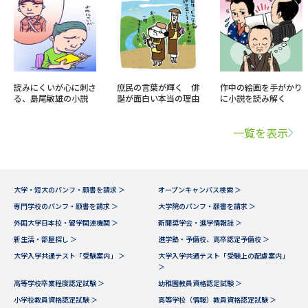
読みにくいが心に刺さ
庶民の言葉が輝く 俳
作中の絵画を手がかり
る、島尾敏雄の小説
諧が面白い本当の理由
に小説を読み解く
一覧を表示
大学・短大のパンフ・願書を請求 ＞
オープンキャンパス検索 ＞
専門学校のパンフ・願書を請求 ＞
大学院のパンフ・願書を請求 ＞
外国大学日本校・留学関連機関 ＞
新聞奨学会・進学情報誌 ＞
新生活・部屋探し ＞
進学塾・予備校、高卒認定予備校 ＞
大学入学共通テスト「受験案内」 ＞
大学入学共通テスト「受験上の配慮案内」
＞
高等学校卒業程度認定試験 ＞
幼稚園教員資格認定試験 ＞
小学校教員資格認定試験 ＞
高等学校（情報）教員資格認定試験 ＞