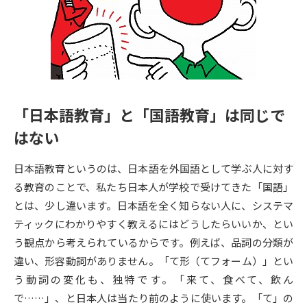
専門学校の資料請求
大学院の資料請求
大学入学共通テスト「受験案
留学・進学関連、塾・予備校
内」の請求
大学入学共通テスト「受験上の
高等学校卒業程度認定試験
配慮案内」の請求
「日本語教育」と「国語教育」は同じで
幼稚園教員資格認定試験
小学校教員資格認定試験
はない
高等学校（情報）教員資格認定
試験
日本語教育というのは、日本語を外国語として学ぶ人に対す
る教育のことで、私たち日本人が学校で受けてきた「国語」
とは、少し違います。日本語を全く知らない人に、システマ
大学研究
大学検索
ティックにわかりやすく教えるにはどうしたらいいか、とい
う観点から考えられているからです。例えば、品詞の分類が
大学で学べる内容や特徴を調べる
違い、形容動詞がありません。「て形（てフォーム）」とい
う動詞の変化も、独特です。「来て、食べて、飲ん
国際・グローバルに強い大学特
で……」、と日本人は当たり前のように使います。「て」の
新増設大学・学部・学科特集
集