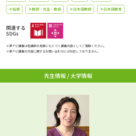
学問のミニ講義「夢ナビ講義」
学問分野解説
＃指導
＃教師・先生・教員
＃日本語教師
＃日本語教育
学問の教科書
夢ナビライブ
関連する
SDGs
ユーザーサポート
※夢ナビ講義は各講師の見解にもとづく講義内容としてご理解ください。
※夢ナビ講義の内容に関するお問い合わせには対応しておりません。
Ｑ＆Ａ よくあるご質問
大学進学IDについて
資料の料金の
受付内容・発送状況の確認
お支払いについて
先生情報 / 大学情報
テレメール
個人情報取扱規定
お支払いサイト
テレメール進学カタログ
特定商取引表記
訂正のご案内