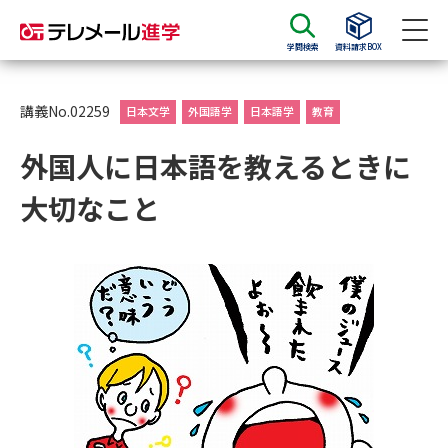
学問検索
資料請求BOX
資料請求
資料検索
講義No.02259
日本文学
外国語学
日本語学
教育
外国人に日本語を教えるときに
大学・短大の資料種類から請求
大切なこと
大学パンフ
学部・学科パンフ
総合型選抜・学校推薦型選抜 募
大学入学共通テスト利用選抜の
集要項＆願書
募集要項＆願書
過去問題集
大学・短大以外の資料から請求