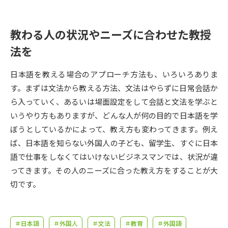
受験準備
資料検索
教わる人の状況やニーズに合わせた教授
志望校・出願校を調べる
法を
併願校選び
受験スケジュールを立てよう
日本語を教える場合のアプローチ方法も、いろいろありま
す。まずは文法から教える方法、文法はやらずに日常会話か
先輩が入学を決めた理由
テレメール全国一斉進学調査
ら入っていく、あるいは場面設定をして会話と文法を学ぶと
いうやり方もありますが、どんな人が何の目的で日本語を学
新生活お役立ちガイド
ぼうとしているかによって、教え方も変わってきます。例え
ば、日本語を知らない外国人の子ども、留学生、すぐに日本
語で仕事をしなくてはいけないビジネスマンでは、状況が違
学問発見
学問検索
ってきます。その人のニーズに合った教え方をすることが大
切です。
大学で学びたい学問発見
＃日本語
＃外国人
＃文法
＃教育
＃外国語