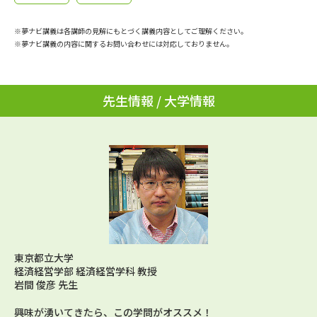
学問のミニ講義「夢ナビ講義」
学問分野解説
※夢ナビ講義は各講師の見解にもとづく講義内容としてご理解ください。
学問の教科書
夢ナビライブ
※夢ナビ講義の内容に関するお問い合わせには対応しておりません。
ユーザーサポート
先生情報 / 大学情報
Ｑ＆Ａ よくあるご質問
大学進学IDについて
資料の料金の
受付内容・発送状況の確認
お支払いについて
テレメール
個人情報取扱規定
お支払いサイト
テレメール進学カタログ
特定商取引表記
訂正のご案内
東京都立大学
経済経営学部 経済経営学科 教授
岩間 俊彦 先生
興味が湧いてきたら、この学問がオススメ！