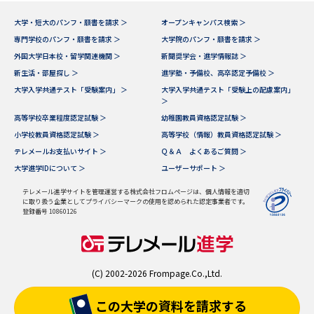
大学・短大のパンフ・願書を請求 ＞
オープンキャンパス検索 ＞
専門学校のパンフ・願書を請求 ＞
大学院のパンフ・願書を請求 ＞
外国大学日本校・留学関連機関 ＞
新聞奨学会・進学情報誌 ＞
新生活・部屋探し ＞
進学塾・予備校、高卒認定予備校 ＞
大学入学共通テスト「受験案内」 ＞
大学入学共通テスト「受験上の配慮案内」
＞
高等学校卒業程度認定試験 ＞
幼稚園教員資格認定試験 ＞
小学校教員資格認定試験 ＞
高等学校（情報）教員資格認定試験 ＞
テレメールお支払いサイト ＞
Ｑ＆Ａ よくあるご質問 ＞
大学進学IDについて ＞
ユーザーサポート ＞
テレメール進学サイトを管理運営する株式会社フロムページは、個人情報を適切
に取り扱う企業としてプライバシーマークの使用を認められた認定事業者です。
登録番号 10860126
(C) 2002-2026 Frompage.Co.,Ltd.
この大学の資料を
請求する