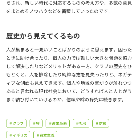
受験準備
資料検索
らされ、新しい時代に対応するものの考え方や、多数の意見
をまとめるノウハウなどを蓄積していったのです。
志望校・出願校を調べる
歴史から見えてくるもの
併願校選び
受験スケジュールを立てよう
人が集まると一見いいことばかりのように思えます。困った
先輩が入学を決めた理由
ときに助け合ったり、個人の力では難しい大きな問題を協力
テレメール全国一斉進学調査
して解決したりなどメリットがある一方、クラブの歴史をひ
もとくと、人を排除したり純粋な志を見失ったりと、ネガテ
新生活お役立ちガイド
ィブな側面も見えてきます。個人や地域の繋がりが薄れつつ
あると言われる現代社会において、どうすれば人と人とがう
学問発見
学問検索
まく結び付いていけるのか、信頼や絆の探究は続きます。
大学で学びたい学問発見
＃クラブ
＃絆
＃産業革命
＃社会
＃信頼
＃イギリス
＃資本主義