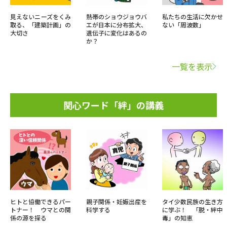
見えないニーズをくみ
熱帯のショウジョウバ
私たちの生活に欠かせ
取る、「建築計画」の
エが日本に分布拡大、
ない「周波数」
大切さ
遺伝子に変化はあるの
か？
一覧を表示
関心ワード「絆」の講義
ヒトと協働できるパー
親子関係・妊娠出産を
タイ少数民族の生き方
トナー！ ウマとの関
科学する
に学ぶ！ 「脱・絆中
係の源を探る
毒」の知恵