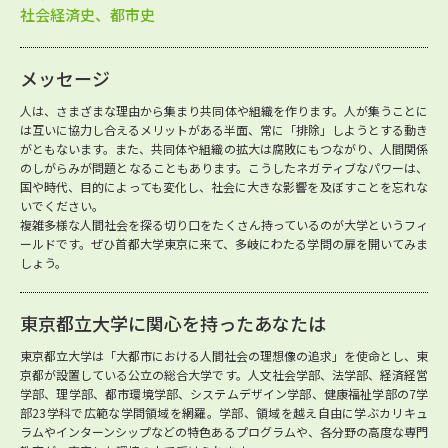
社会経済史、都市史
メッセージ
人は、さまざまな理由から集まり共同体や組織を作ります。人が集うことに
は互いに協力し合えるメリットがある半面、常に「排除」しようとする動き
がともないます。また、共同体や組織の拡大は腐敗にもつながり、人間関係
のしがらみが問題となることもあります。こうしたネガティブなパワーは、
国や時代、目的によっても変化し、社会に大きな影響を及ぼすことを忘れな
いでください。
複雑多様な人間社会を探る切り口をたくさん持っているのが大学というフィ
ールドです。ぜひ首都大学東京に来て、多岐にわたる学問の扉を開いてみま
しょう。
東京都立大学に関心を持ったあなたは
東京都立大学は「大都市における人間社会の理想像の追求」を使命とし、東
京都が設置している公立の総合大学です。人文社会学部、法学部、経済経営
学部、理学部、都市環境学部、システムデザイン学部、健康福祉学部の7学
部23学科で広範な学問領域を網羅。学部、領域を越え自由に学ぶカリキュ
ラムやインターンシップなどの特色あるプログラムや、各分野の高度な専門