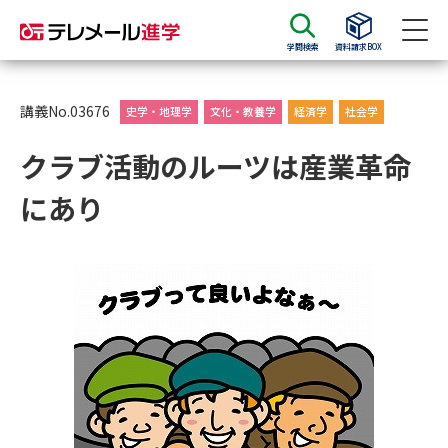
学問検索
資料請求BOX
資料請求
資料検索
講義No.03676
史学・地理学
文化・教養学
経済学
社会学
クラブ活動のルーツは産業革命
大学・短大の資料種類から請求
にあり
大学パンフ
学部・学科パンフ
総合型選抜・学校推薦型選抜 募
大学入学共通テスト利用選抜の
集要項＆願書
募集要項＆願書
過去問題集
大学・短大以外の資料から請求