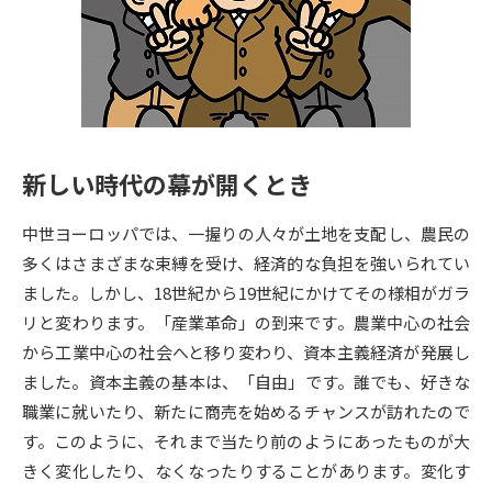
専門学校の資料請求
大学院の資料請求
大学入学共通テスト「受験案
留学・進学関連、塾・予備校
内」の請求
大学入学共通テスト「受験上の
高等学校卒業程度認定試験
配慮案内」の請求
新しい時代の幕が開くとき
幼稚園教員資格認定試験
小学校教員資格認定試験
中世ヨーロッパでは、一握りの人々が土地を支配し、農民の
高等学校（情報）教員資格認定
試験
多くはさまざまな束縛を受け、経済的な負担を強いられてい
ました。しかし、18世紀から19世紀にかけてその様相がガラ
リと変わります。「産業革命」の到来です。農業中心の社会
大学研究
大学検索
から工業中心の社会へと移り変わり、資本主義経済が発展し
ました。資本主義の基本は、「自由」です。誰でも、好きな
職業に就いたり、新たに商売を始めるチャンスが訪れたので
大学で学べる内容や特徴を調べる
す。このように、それまで当たり前のようにあったものが大
国際・グローバルに強い大学特
きく変化したり、なくなったりすることがあります。変化す
新増設大学・学部・学科特集
集