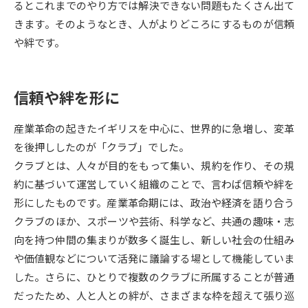
るとこれまでのやり方では解決できない問題もたくさん出て
きます。そのようなとき、人がよりどころにするものが信頼
データサイエンス特集
奨学金・特待生制度特集
や絆です。
デジタルパンフレット
進路の３択
信頼や絆を形に
新学年スタート号特集ページ
新学年スタート号特集ページ
（高3生用）
（高2生用）
産業革命の起きたイギリスを中心に、世界的に急増し、変革
SELFBRAND特集ページ
を後押ししたのが「クラブ」でした。
クラブとは、人々が目的をもって集い、規約を作り、その規
オープンキャンパスなどを調べる
約に基づいて運営していく組織のことで、言わば信頼や絆を
形にしたものです。産業革命期には、政治や経済を語り合う
オープンキャンパス検索
実施プログラムから探す
クラブのほか、スポーツや芸術、科学など、共通の趣味・志
向を持つ仲間の集まりが数多く誕生し、新しい社会の仕組み
来場型・Web型イベント特集
夢ナビライブ
や価値観などについて活発に議論する場として機能していま
した。さらに、ひとりで複数のクラブに所属することが普通
だったため、人と人との絆が、さまざまな枠を超えて張り巡