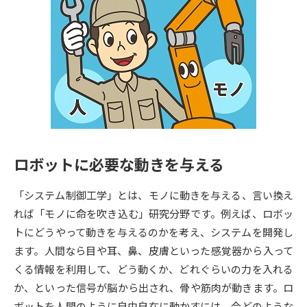
専門学校の資料請求
大学院の資料請求
大学入学共通テスト「受験案
留学・進学関連、塾・予備校
内」の請求
大学入学共通テスト「受験上の
高等学校卒業程度認定試験
配慮案内」の請求
幼稚園教員資格認定試験
小学校教員資格認定試験
高等学校（情報）教員資格認定
試験
ロボットに必要な動きを与える
「システム制御工学」とは、モノに動きを与える、言い換え
大学研究
大学検索
れば「モノに命を吹き込む」研究分野です。例えば、ロボッ
トにどうやって動きを与えるのかを考え、システムを開発し
ます。人間なら目や耳、鼻、皮膚といった感覚器から入って
大学で学べる内容や特徴を調べる
くる情報を利用して、どう動くか、どれぐらいの力を入れる
か、といった信号が脳から出され、骨や筋肉が動きます。ロ
国際・グローバルに強い大学特
新増設大学・学部・学科特集
集
ボットを人間のように自由自在に動かすには、今どのような