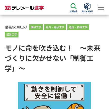
学問検索
資料請求BOX
資料請求
資料検索
講義No.08163
機械工学
電気・電子工学
通信・情報工学
経営工学
大学・短大の資料種類から請求
モノに命を吹き込む！ ～未来
づくりに欠かせない「制御工
大学パンフ
学部・学科パンフ
学」～
総合型選抜・学校推薦型選抜 募
大学入学共通テスト利用選抜の
集要項＆願書
募集要項＆願書
過去問題集
大学・短大以外の資料から請求