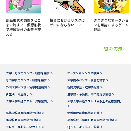
部品形状の誤差をどこ
投資におけるリスクは
さまざまなオークショ
まで許す？ 仮想形状
ゼロにならない！？
ンを可能にするゲーム
で機械設計の未来を変
理論
える
一覧を表示
大学・短大のパンフ・願書を請求 ＞
オープンキャンパス検索 ＞
専門学校のパンフ・願書を請求 ＞
大学院のパンフ・願書を請求 ＞
外国大学日本校・留学関連機関 ＞
新聞奨学会・進学情報誌 ＞
新生活・部屋探し ＞
進学塾・予備校、高卒認定予備校 ＞
大学入学共通テスト「受験案内」 ＞
大学入学共通テスト「受験上の配慮案内」
＞
高等学校卒業程度認定試験 ＞
幼稚園教員資格認定試験 ＞
小学校教員資格認定試験 ＞
高等学校（情報）教員資格認定試験 ＞
テレメールお支払いサイト ＞
Ｑ＆Ａ よくあるご質問 ＞