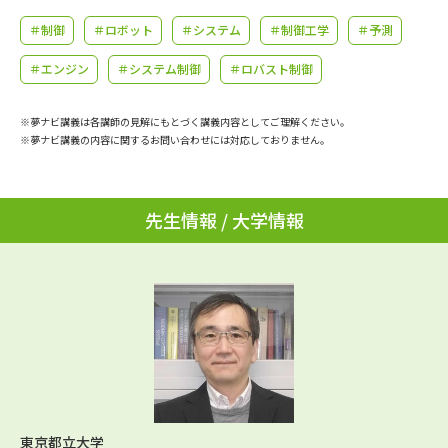
学問のミニ講義「夢ナビ講義」
学問分野解説
＃制御
＃ロボット
＃システム
＃制御工学
＃予測
学問の教科書
夢ナビライブ
＃エンジン
＃システム制御
＃ロバスト制御
ユーザーサポート
※夢ナビ講義は各講師の見解にもとづく講義内容としてご理解ください。
※夢ナビ講義の内容に関するお問い合わせには対応しておりません。
Ｑ＆Ａ よくあるご質問
大学進学IDについて
先生情報 / 大学情報
資料の料金の
受付内容・発送状況の確認
お支払いについて
テレメール
個人情報取扱規定
お支払いサイト
テレメール進学カタログ
特定商取引表記
訂正のご案内
東京都立大学