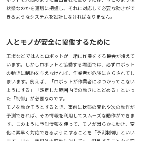
状態なのかを適切に把握し、それに対応して必要な動きがで
データサイエンス特集
奨学金・特待生制度特集
きるようなシステムを設計しなければなりません。
デジタルパンフレット
進路の３択
人とモノが安全に協働するために
新学年スタート号特集ページ
新学年スタート号特集ページ
（高3生用）
（高2生用）
工場などでは人とロボットが一緒に作業をする機会が増えて
います。しかしロボットと協働する場面では、必ずロボット
SELFBRAND特集ページ
の動きに制約を与えなければ、作業者が危険にさらされてし
オープンキャンパスなどを調べる
まいます。例えば、「ロボットが作業者にぶつかってこない
ようにする」「想定した範囲内での動きにとどめる」といっ
オープンキャンパス検索
た「制御」が必要なのです。
実施プログラムから探す
モノを動かそうとするとき、事前に状態の変化や次の動作が
予測できれば、その情報を利用してスムーズな動作ができま
来場型・Web型イベント特集
夢ナビライブ
す。このように予測情報を使って、モノが滑らかに動き、変
化に素早く対応できるようにすることを「予測制御」といい
ます。また、予想外の変動に対しても、混乱することなく安