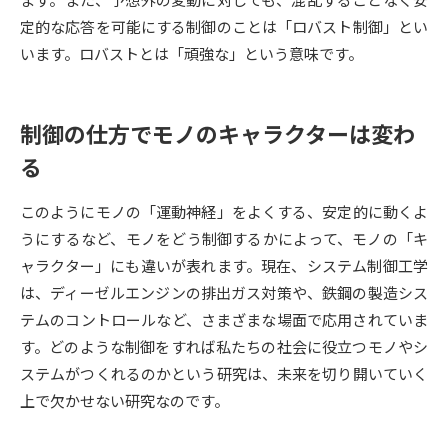
受験準備
資料検索
定的な応答を可能にする制御のことは「ロバスト制御」とい
います。ロバストとは「頑強な」という意味です。
志望校・出願校を調べる
制御の仕方でモノのキャラクターは変わ
併願校選び
受験スケジュールを立てよう
る
先輩が入学を決めた理由
テレメール全国一斉進学調査
このようにモノの「運動神経」をよくする、安定的に動くよ
うにするなど、モノをどう制御するかによって、モノの「キ
新生活お役立ちガイド
ャラクター」にも違いが表れます。現在、システム制御工学
は、ディーゼルエンジンの排出ガス対策や、鉄鋼の製造シス
テムのコントロールなど、さまざまな場面で応用されていま
学問発見
学問検索
す。どのような制御をすれば私たちの社会に役立つモノやシ
ステムがつくれるのかという研究は、未来を切り開いていく
大学で学びたい学問発見
上で欠かせない研究なのです。