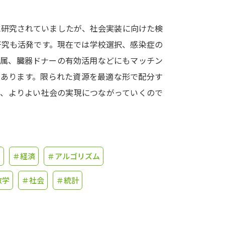
学問発見
に研究されていましたが、社会実装に向けた検
研究も活発です。現在では学校選択、感染症の
配属、臓器ドナーの有効活用などにもマッチン
大学で学びたい学問発見
つあります。限られた資源を最適な形で配分す
学問のミニ講義「夢ナビ講義」
学問分
り、よりよい社会の実現につながっていくので
ユーザーサポート
ン
＃経済
＃アルゴリズム
Ｑ＆Ａ よくあるご質問
大学進学IDにつ
数学
＃社会
＃統計
資料の料金の
お支払いについて
受付内容
個人情報取扱規定
特定商取引表記
お
受験情報リンク