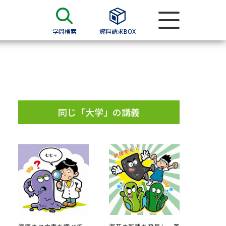
学問検索
資料請求BOX
資料検索
求
同じ「大学」の講義
願書
＆願書
過去問題集
求
留学・進学関連、塾・予備校