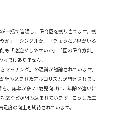
SELFBRAND特集ページ
オープンキャンパスなどを調
体が一括で管理し、保育園を割り当てます。割
オープンキャンパス検索
実施プログラ
勤務か」「シングルか」「きょうだい児がいる
来場型・Web型イベント特集
夢ナビ
者側も「送迎がしやすいか」「園の保育方針」
わけではありません。
付きマッチング」の理論が議論されています。
受験準備
応が組み込まれたアルゴリズムが開発されまし
枠を、応募が多い1歳児向けに、年齢の違いに
志望校・出願校を調べる
る対応などが組み込まれています。こうした工
満足度の向上も期待されています。
併願校選び
受験スケジュールを立てよ
テレメール全国一斉進学調査
新生活お