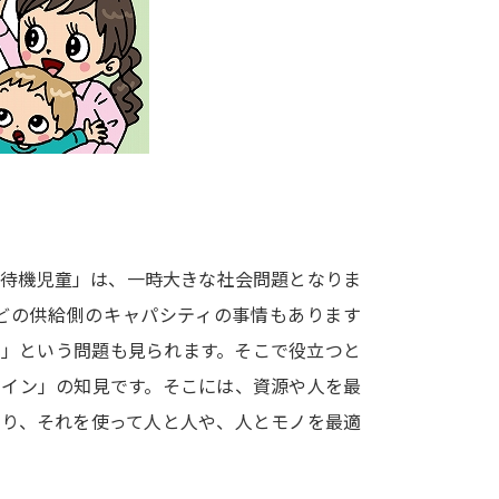
大学入学共通テスト「受験案内」の請求
大学入学共通テスト「受験上の配慮案内
幼稚園教員資格認定試験
小学校教員資
高等学校（情報）教員資格認定試験
大学研究
「待機児童」は、一時大きな社会問題となりま
大学で学べる内容や特徴を調
どの供給側のキャパシティの事情もあります
い」という問題も見られます。そこで役立つと
新増設大学・学部・学科特集
国際・グ
ザイン」の知見です。そこには、資源や人を最
データサイエンス特集
奨学金・特待生
あり、それを使って人と人や、人とモノを最適
進路の３択
新学年スタート号特集ペー
新学年スタート号特集ページ（高2生用