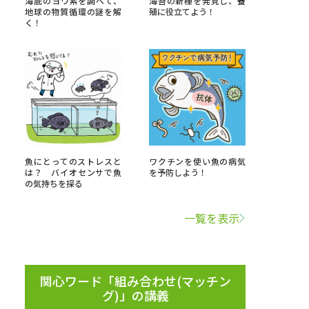
海底のヨウ素を調べて、
海苔の新種を発見し、養
地球の物質循環の謎を解
殖に役立てよう！
く！
」の請求
高等学校卒業程度認定試験
格認定試験
大学検索
魚にとってのストレスと
ワクチンを使い魚の病気
は？ バイオセンサで魚
を予防しよう！
の気持ちを探る
べる
一覧を表示
ローバルに強い大学特集
制度特集
デジタルパンフレット
ジ（高3生用）
関心ワード「組み合わせ(マッチン
グ)」の講義
）