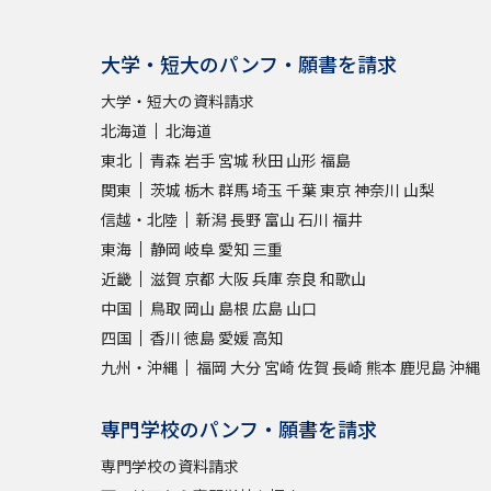
大学・短大のパンフ・願書を請求
大学・短大の資料請求
北海道
北海道
東北
青森
岩手
宮城
秋田
山形
福島
関東
茨城
栃木
群馬
埼玉
千葉
東京
神奈川
山梨
信越・北陸
新潟
長野
富山
石川
福井
東海
静岡
岐阜
愛知
三重
近畿
滋賀
京都
大阪
兵庫
奈良
和歌山
中国
鳥取
岡山
島根
広島
山口
四国
香川
徳島
愛媛
高知
九州・沖縄
福岡
大分
宮崎
佐賀
長崎
熊本
鹿児島
沖縄
専門学校のパンフ・願書を請求
専門学校の資料請求