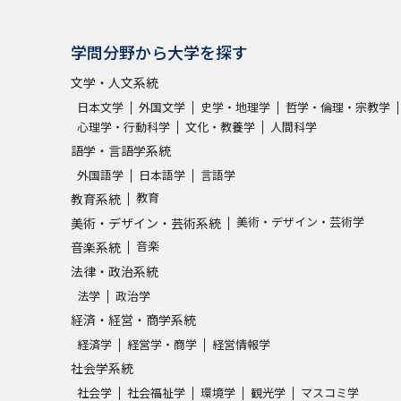
学問分野から大学を探す
文学・人文系統
日本文学
外国文学
史学・地理学
哲学・倫理・宗教学
心理学・行動科学
文化・教養学
人間科学
語学・言語学系統
外国語学
日本語学
言語学
教育
教育系統
美術・デザイン・芸術学
美術・デザイン・芸術系統
音楽
音楽系統
法律・政治系統
法学
政治学
経済・経営・商学系統
経済学
経営学・商学
経営情報学
社会学系統
社会学
社会福祉学
環境学
観光学
マスコミ学