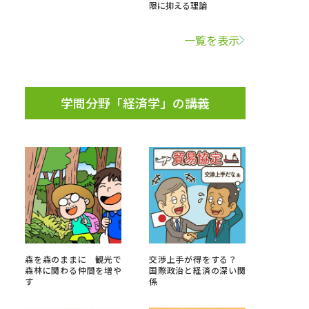
限に抑える理論
学問検索
一覧を表示
学問分野「経済学」の講義
野解説
学問の教科書
夢ナビライブ
いて
このサイトについて
・発送状況の確認
テレメール
お支払いサイト
森を森のままに 観光で
交渉上手が得をする？
森林に関わる仲間を増や
国際政治と経済の深い関
問合せ先
テレメール進学カタログ
訂正のご案内
す
係