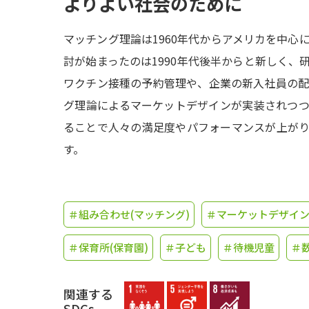
よりよい社会のために
マッチング理論は1960年代からアメリカを中心
討が始まったのは1990年代後半からと新しく、
ワクチン接種の予約管理や、企業の新入社員の
グ理論によるマーケットデザインが実装されつ
ることで人々の満足度やパフォーマンスが上が
す。
＃組み合わせ(マッチング)
＃マーケットデザイ
＃保育所(保育園)
＃子ども
＃待機児童
＃
関連する
SDGs