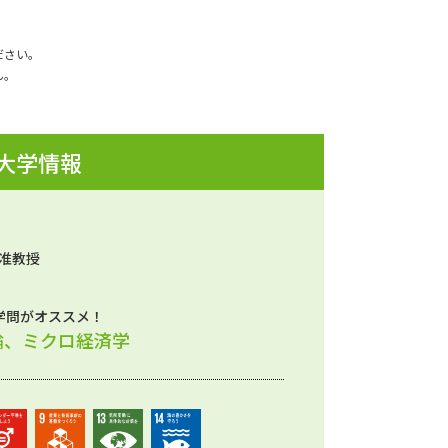
ださい。
ん。
 大学情報
 准教授
学問がオススメ！
論、ミクロ経済学