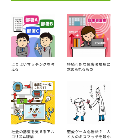
べる
ムから探す
ライブ
よりよいマッチングを考
持続可能な障害者雇用に
える
求められるもの
資料検索
う
先輩が入学を決めた理由
役立ちガイド
社会の基盤を支えるアル
恋愛ゲーム必勝法？ 人
ゴリズム理論
と人のミスマッチを最小