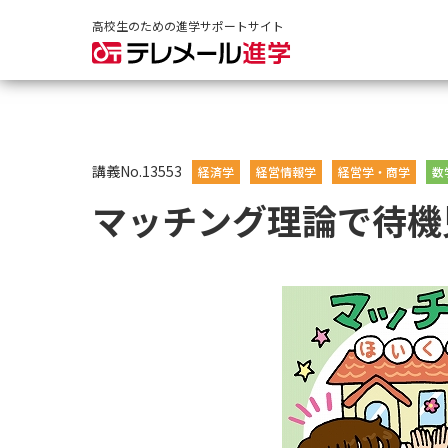
高校生のための進学サポートサイト
講義No.13553
経済学
経営情報学
経営学・商学
数
マッチング理論で待機