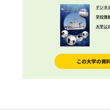
デジタ
学校情
大学公
この大学の資