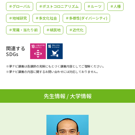
学問のミニ講義「夢ナビ講義」
学問分野解説
＃グローバル
＃ポストコロニアリズム
＃ルーツ
＃人種
＃地域研究
＃多文化社会
＃多様性(ダイバーシティ)
学問の教科書
夢ナビライブ
＃常識・当たり前
＃植民地
＃近代化
ユーザーサポート
関連する
Ｑ＆Ａ よくあるご質問
大学進学IDについて
SDGs
資料の料金の
※夢ナビ講義は各講師の見解にもとづく講義内容としてご理解ください。
受付内容・発送状況の確認
お支払いについて
※夢ナビ講義の内容に関するお問い合わせには対応しておりません。
テレメール
個人情報取扱規定
お支払いサイト
先生情報 / 大学情報
テレメール進学カタログ
特定商取引表記
訂正のご案内