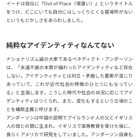
イードは自伝に『Out of Place（場違い）』というタイトル
をつけ、どこにいても自分にはしっくりとくる居場所がない
データサイエンス特集
奨学金・特待生制度特集
というもどかしさをあらわしました。
デジタルパンフレット
進路の３択
純粋なアイデンティティなんてない
新学年スタート号特集ページ
新学年スタート号特集ページ
（高3生用）
（高2生用）
ナショナリズム論の大家であるベネディクト・アンダーソン
SELFBRAND特集ページ
は、「永遠不滅の本質が備わったアイデンティティなど存在
しない。アイデンティティとは対立・矛盾した要素が混じり
オープンキャンパスなどを調べる
あっていて、これが近代社会の特徴のひとつにもなってい
る」と主張します。こうした時代や社会の状況に応じてアイ
オープンキャンパス検索
実施プログラムから探す
デンティティはつくられ、また、変化もするという立場のこ
とを構築主義と呼びます。
来場型・Web型イベント特集
夢ナビライブ
アンダーソンは中国の昆明でアイルランド人の父とイギリス
人の母との間に生まれ、イギリスで高等教育を受けた後に、
長らくアメリカで研究をしていました。アンダーソン自身も