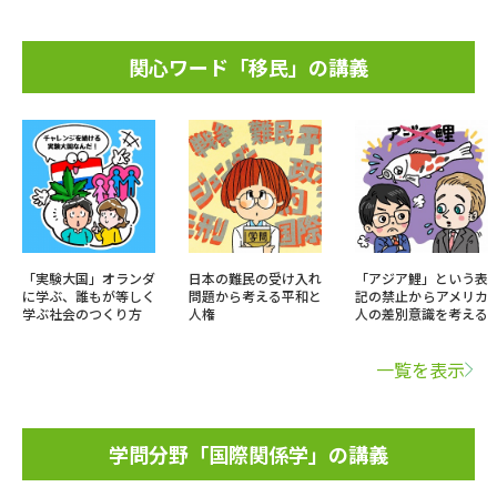
関心ワード「移民」の講義
「実験大国」オランダ
日本の難民の受け入れ
「アジア鯉」という表
に学ぶ、誰もが等しく
問題から考える平和と
記の禁止からアメリカ
学ぶ社会のつくり方
人権
人の差別意識を考える
一覧を表示
学問分野「国際関係学」の講義