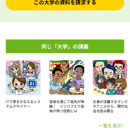
この大学の資料を請求する
同じ「大学」の講義
ITで夢をかなえるシス
音楽を通じて祖先が降
文豪が活躍するマンガ
テムデザイナー
臨！ ジンバブエで音
やアニメから、現代社
楽が持つ役割とは
会を読み取る
一覧を表示