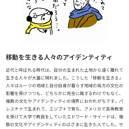
専門学校の資料請求
大学院の資料請求
大学入学共通テスト「受験案
留学・進学関連、塾・予備校
内」の請求
大学入学共通テスト「受験上の
高等学校卒業程度認定試験
配慮案内」の請求
幼稚園教員資格認定試験
小学校教員資格認定試験
移動を生きる人々のアイデンティティ
高等学校（情報）教員資格認定
試験
近代と呼ばれる時代は、自分の生まれた土地から遠く離れて
生きる人々が大量に現れました。こうした「移動を生きる」
人々はルーツの地域と自分自身が暮らす地域の両方の文化の
大学研究
大学検索
影響を受けつつも、どちらかに完全に属するわけでもなく、
複数の文化やアイデンティティの境界におかれがちです。パ
レスチナで生まれて、エジプトで育ち、アメリカで高等教育
大学で学べる内容や特徴を調べる
を受けて大学で教員をしていたエドワード・サイードは、複
国際・グローバルに強い大学特
数の文化やアイデンティティのはざまに生きた人でした。サ
新増設大学・学部・学科特集
集