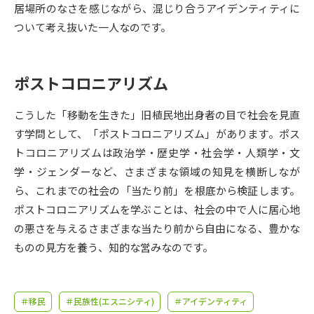
受験準備
資料検索
居場所のなさを感じながら、混じり合うアイデンティティに
ついて考え抜いた一人なのです。
志望校・出願校を調べる
ポストコロニアリズム
併願校選び
受験スケジュールを立てよう
こうした「移動を生きた」旧植民地出身者の目で社会を見直
先輩が入学を決めた理由
テレメール全国一斉進学調査
す学問として、「ポストコロニアリズム」があります。ポス
トコロニアリズムは政治学・歴史学・社会学・人類学・文
新生活お役立ちガイド
学・ジェンダーなど、さまざまな領域の知見を横断しなが
ら、これまでの社会の「当たり前」を根底から検証します。
ポストコロニアリズムを学ぶことは、社会の中で人に居心地
学問発見
学問検索
の悪さを与えるさまざまな当たり前から自由になる、豊かな
ものの見方を養う、知的な営みなのです。
大学で学びたい学問発見
＃移民
＃民族性(エスニシティ)
＃アイデンティティ