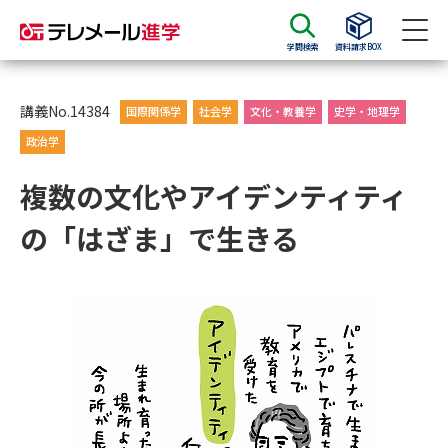
学問検索
資料請求BOX
資料請求
資料検索
講義No.14384
国際関係学
社会学
文化・教養学
史学・地理学
政治学
大学・短大の資料種類から請求
複数の文化やアイデンティティ
の「はざま」で生きる
大学パンフ
学部・学科パンフ
総合型選抜・学校推薦型選抜 募
大学入学共通テスト利用選抜の
集要項＆願書
募集要項＆願書
過去問題集
大学・短大以外の資料から請求