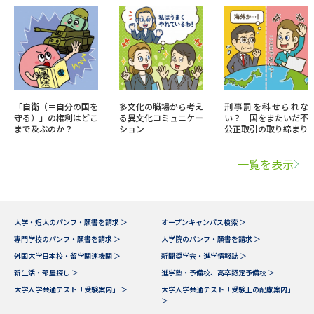
「自衛（＝自分の国を
多文化の職場から考え
刑事罰を科せられな
守る）」の権利はどこ
る異文化コミュニケー
い？ 国をまたいだ不
まで及ぶのか？
ション
公正取引の取り締まり
一覧を表示
大学・短大のパンフ・願書を請求 ＞
オープンキャンパス検索 ＞
専門学校のパンフ・願書を請求 ＞
大学院のパンフ・願書を請求 ＞
外国大学日本校・留学関連機関 ＞
新聞奨学会・進学情報誌 ＞
新生活・部屋探し ＞
進学塾・予備校、高卒認定予備校 ＞
大学入学共通テスト「受験案内」 ＞
大学入学共通テスト「受験上の配慮案内」
＞