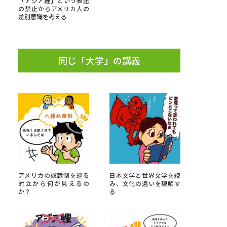
「アジア鯉」という表記
の禁止からアメリカ人の
差別意識を考える
」の請求
高等学校卒業程度認定試験
格認定試験
同じ「大学」の講義
大学検索
べる
ローバルに強い大学特集
アメリカの奴隷制を巡る
日本文学と世界文学を読
制度特集
デジタルパンフレット
対立から何が見えるの
み、文化の違いを理解す
か？
る
ジ（高3生用）
）