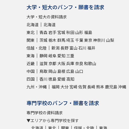
大学・短大のパンフ・願書を請求
大学・短大の資料請求
北海道
北海道
東北
青森
岩手
宮城
秋田
山形
福島
関東
茨城
栃木
群馬
埼玉
千葉
東京
神奈川
山梨
信越・北陸
新潟
長野
富山
石川
福井
東海
静岡
岐阜
愛知
三重
近畿
滋賀
京都
大阪
兵庫
奈良
和歌山
中国
鳥取
岡山
島根
広島
山口
四国
香川
徳島
愛媛
高知
九州・沖縄
福岡
大分
宮崎
佐賀
長崎
熊本
鹿児島
沖縄
専門学校のパンフ・願書を請求
専門学校の資料請求
▼エリアから専門学校を探す
北海道
東北
関東
信越・北陸
東海