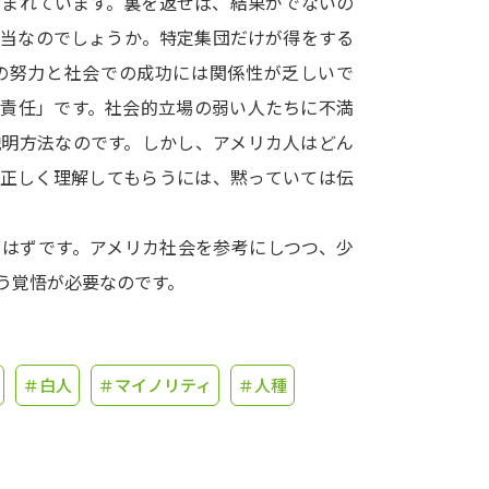
含まれています。裏を返せば、結果がでないの
本当なのでしょうか。特定集団だけが得をする
学問発見
の努力と社会での成功には関係性が乏しいで
己責任」です。社会的立場の弱い人たちに不満
大学で学びたい学問発見
説明方法なのです。しかし、アメリカ人はどん
に正しく理解してもらうには、黙っていては伝
学問のミニ講義「夢ナビ講義」
学問分
るはずです。アメリカ社会を参考にしつつ、少
う覚悟が必要なのです。
ユーザーサポート
Ｑ＆Ａ よくあるご質問
大学進学IDにつ
＃白人
＃マイノリティ
＃人種
資料の料金の
お支払いについて
受付内容
個人情報取扱規定
特定商取引表記
お
受験情報リンク