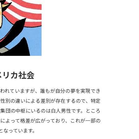
大学入学共通テスト「受験案内」の請求
大学入学共通テスト「受験上の配慮案内
幼稚園教員資格認定試験
小学校教員資
高等学校（情報）教員資格認定試験
大学研究
メリカ社会
大学で学べる内容や特徴を調
言われていますが、誰もが自分の夢を実現でき
、性別の違いによる差別が存在するので、特定
新増設大学・学部・学科特集
国際・グ
定集団の中枢にいるのは白人男性です。ところ
データサイエンス特集
奨学金・特待生
どによって格差が広がっており、これが一部の
進路の３択
新学年スタート号特集ペー
となっています。
新学年スタート号特集ページ（高2生用