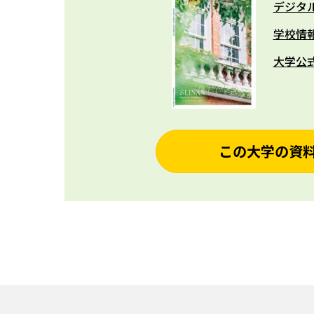
デジタ
学校情
大学公
この大学の資