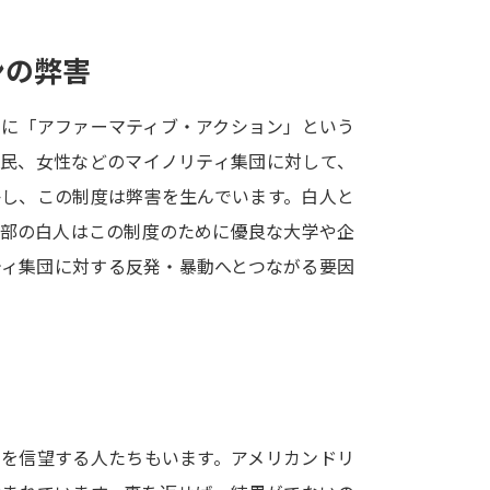
SELFBRAND特集ページ
ンの弊害
オープンキャンパスなどを調
めに「アファーマティブ・アクション」という
オープンキャンパス検索
実施プログラ
住民、女性などのマイノリティ集団に対して、
来場型・Web型イベント特集
夢ナビ
かし、この制度は弊害を生んでいます。白人と
一部の白人はこの制度のために優良な大学や企
ティ集団に対する反発・暴動へとつながる要因
受験準備
志望校・出願校を調べる
併願校選び
受験スケジュールを立てよ
テレメール全国一斉進学調査
新生活お
ムを信望する人たちもいます。アメリカンドリ