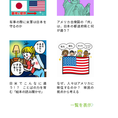
学問検索
有事の際に米軍は日本を
アメリカ合衆国の「州」
守るのか
は、日本の都道府県と何
が違う？
野解説
学問の教科書
夢ナビライブ
日米でこんなに違
なぜ、人々はアメリカに
いて
このサイトについて
う！？ ことばの力を育
移住するのか？ 移民の
む「絵本の読み聞かせ」
視点から考える
・発送状況の確認
テレメール
お支払いサイト
一覧を表示
問合せ先
テレメール進学カタログ
訂正のご案内