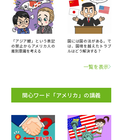
べる
ムから探す
「アジア鯉」という表記
国には国の法がある。で
の禁止からアメリカ人の
は、国境を越えたトラブ
ライブ
差別意識を考える
ルはどう解決する？
一覧を表示
資料検索
関心ワード「アメリカ」の講義
う
先輩が入学を決めた理由
役立ちガイド