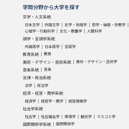
学問分野から大学を探す
文学・人文系統
日本文学
外国文学
史学・地理学
哲学・倫理・宗教学
心理学・行動科学
文化・教養学
人間科学
語学・言語学系統
外国語学
日本語学
言語学
教育
教育系統
美術・デザイン・芸術学
美術・デザイン・芸術系統
音楽
音楽系統
法律・政治系統
法学
政治学
経済・経営・商学系統
経済学
経営学・商学
経営情報学
社会学系統
社会学
社会福祉学
環境学
観光学
マスコミ学
国際関係学
国際関係学系統