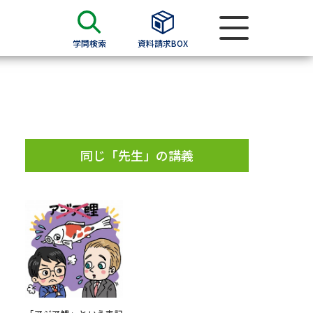
学問検索
資料請求BOX
資料検索
求
同じ「先生」の講義
願書
＆願書
過去問題集
求
留学・進学関連、塾・予備校