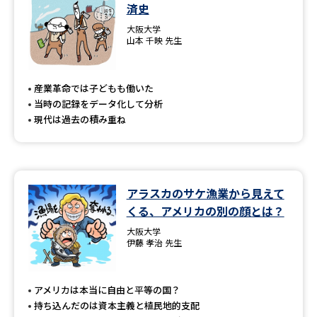
学問のミニ講義「夢ナビ講義」
学問分野解説
済史
大阪大学
山本 千映 先生
学問の教科書
夢ナビライブ
ユーザーサポート
産業革命では子どもも働いた
当時の記録をデータ化して分析
現代は過去の積み重ね
Ｑ＆Ａ よくあるご質問
大学進学IDについて
資料の料金の
受付内容・発送状況の確認
お支払いについて
アラスカのサケ漁業から見えて
テレメール
個人情報取扱規定
お支払いサイト
くる、アメリカの別の顔とは？
大阪大学
テレメール進学カタログ
特定商取引表記
伊藤 孝治 先生
訂正のご案内
アメリカは本当に自由と平等の国？
持ち込んだのは資本主義と植民地的支配