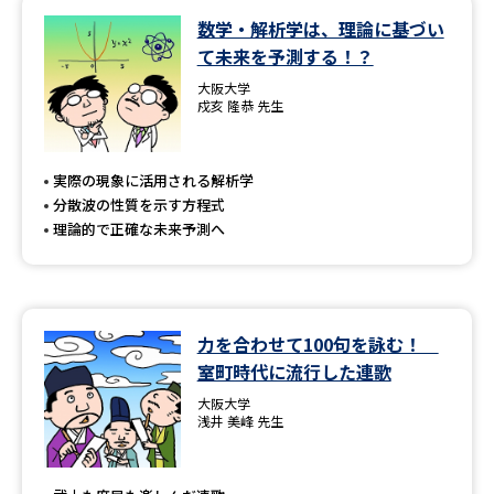
数学・解析学は、理論に基づい
データサイエンス特集
奨学金・特待生制度特集
て未来を予測する！？
大阪大学
デジタルパンフレット
進路の３択
戍亥 隆恭 先生
新学年スタート号特集ページ
新学年スタート号特集ページ
（高3生用）
（高2生用）
実際の現象に活用される解析学
分散波の性質を示す方程式
SELFBRAND特集ページ
理論的で正確な未来予測へ
オープンキャンパスなどを調べる
力を合わせて100句を詠む！
オープンキャンパス検索
実施プログラムから探す
室町時代に流行した連歌
大阪大学
来場型・Web型イベント特集
夢ナビライブ
浅井 美峰 先生