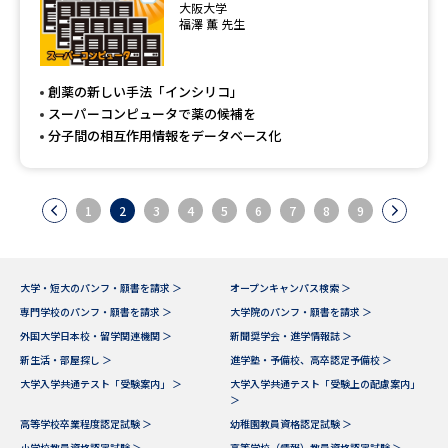
大阪大学
福澤 薫 先生
創薬の新しい手法「インシリコ」
スーパーコンピュータで薬の候補を
分子間の相互作用情報をデータベース化
1
2
3
4
5
6
7
8
9
大学・短大のパンフ・願書を請求 ＞
オープンキャンパス検索 ＞
専門学校のパンフ・願書を請求 ＞
大学院のパンフ・願書を請求 ＞
外国大学日本校・留学関連機関 ＞
新聞奨学会・進学情報誌 ＞
新生活・部屋探し ＞
進学塾・予備校、高卒認定予備校 ＞
大学入学共通テスト「受験案内」 ＞
大学入学共通テスト「受験上の配慮案内」
＞
高等学校卒業程度認定試験 ＞
幼稚園教員資格認定試験 ＞
小学校教員資格認定試験 ＞
高等学校（情報）教員資格認定試験 ＞