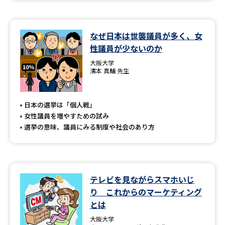
なぜ日本は世襲議員が多く、女
性議員が少ないのか
大阪大学
濱本 真輔 先生
日本の選挙は「個人戦」
女性議員を増やすための試み
選挙の意味、議員にみる制度や社会のあり方
テレビを見ながらスマホいじ
り これからのマーケティング
とは
大阪大学