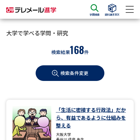
学問検索
資料請求BOX
資料請求
資料検索
大学で学べる学問・研究
168
検索結果
件
大学・短大の資料種類から請求
検索条件変更
大学パンフ
学部・学科パンフ
総合型選抜・学校推薦型選抜 募
大学入学共通テスト利用選抜の
集要項＆願書
募集要項＆願書
過去問題集
「生活に密接する行政法」だか
ら、有益であるように仕組みを
大学・短大以外の資料から請求
整える
大阪大学
長谷川 佳彦 先生