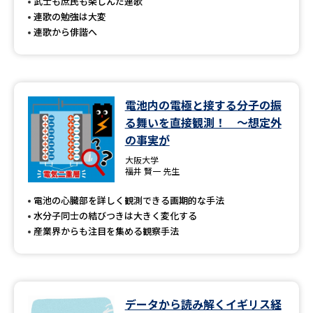
受験準備
資料検索
武士も庶民も楽しんだ連歌
連歌の勉強は大変
連歌から俳諧へ
志望校・出願校を調べる
併願校選び
受験スケジュールを立てよう
電池内の電極と接する分子の振
る舞いを直接観測！ ～想定外
先輩が入学を決めた理由
テレメール全国一斉進学調査
の事実が
大阪大学
新生活お役立ちガイド
福井 賢一 先生
電池の心臓部を詳しく観測できる画期的な手法
水分子同士の結びつきは大きく変化する
学問発見
学問検索
産業界からも注目を集める観察手法
大学で学びたい学問発見
データから読み解くイギリス経