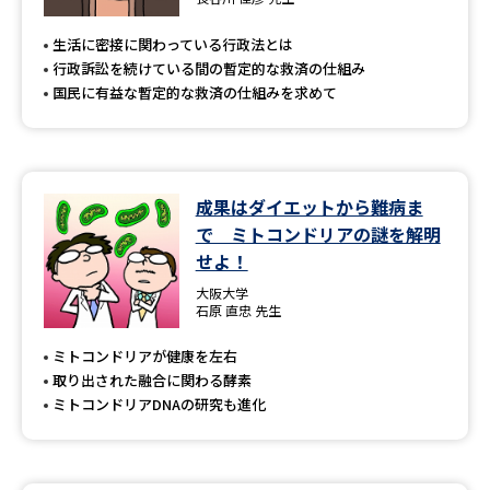
専門学校の資料請求
大学院の資料請求
生活に密接に関わっている行政法とは
大学入学共通テスト「受験案
留学・進学関連、塾・予備校
行政訴訟を続けている間の暫定的な救済の仕組み
内」の請求
国民に有益な暫定的な救済の仕組みを求めて
大学入学共通テスト「受験上の
高等学校卒業程度認定試験
配慮案内」の請求
幼稚園教員資格認定試験
小学校教員資格認定試験
成果はダイエットから難病ま
で ミトコンドリアの謎を解明
高等学校（情報）教員資格認定
試験
せよ！
大阪大学
石原 直忠 先生
大学研究
大学検索
ミトコンドリアが健康を左右
取り出された融合に関わる酵素
ミトコンドリアDNAの研究も進化
大学で学べる内容や特徴を調べる
国際・グローバルに強い大学特
新増設大学・学部・学科特集
集