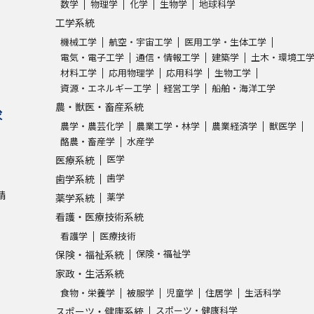
数学
物理学
化学
生物学
地球科学
工学系統
学問発見
機械工学
航空・宇宙工学
医用工学・生体工学
電気・電子工学
通信・情報工学
建築学
土木・環境工
材料工学
応用物理学
応用科学
生物工学
資源・エネルギー工学
経営工学
船舶・海洋工学
大学で学びたい学問発見
農・獣医・畜産系統
求
学問のミニ講義「夢ナビ講義」
学問分
農学・農芸化学
農業工学・林学
農業経済学
獣医学
酪農・畜産学
水産学
医学
医療系統
歯学
歯学系統
ユーザーサポート
請
薬学
薬学系統
看護・医療技術系統
Ｑ＆Ａ よくあるご質問
大学進学IDにつ
看護学
医療技術
保険・福祉学
資料の料金の
お支払いについて
受付内容
保険・福祉系統
家政・生活系統
個人情報取扱規定
特定商取引表記
お
食物・栄養学
被服学
児童学
住居学
生活科学
受験情報リンク
スポーツ・健康科学
スポーツ・健康系統