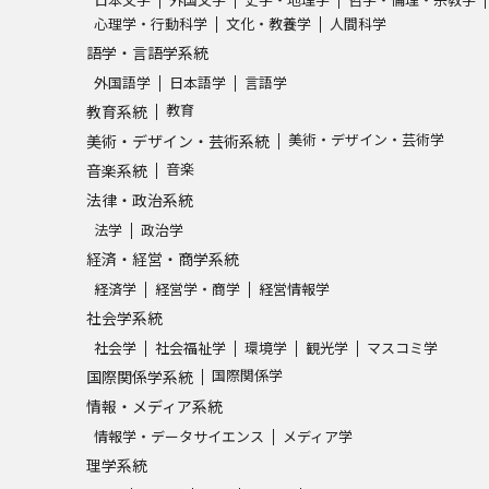
SELFBRAND特集ページ
心理学・行動科学
文化・教養学
人間科学
語学・言語学系統
外国語学
日本語学
言語学
オープンキャンパスなどを調
教育
教育系統
オープンキャンパス検索
実施プログラ
美術・デザイン・芸術学
美術・デザイン・芸術系統
音楽
音楽系統
来場型・Web型イベント特集
夢ナビ
法律・政治系統
法学
政治学
経済・経営・商学系統
受験準備
経済学
経営学・商学
経営情報学
社会学系統
社会学
社会福祉学
環境学
観光学
マスコミ学
志望校・出願校を調べる
国際関係学
国際関係学系統
情報・メディア系統
併願校選び
受験スケジュールを立てよ
情報学・データサイエンス
メディア学
テレメール全国一斉進学調査
新生活お
理学系統