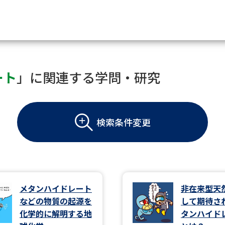
資料請求
ート
」に関連する学問・研究
大学・短大の資料種類から請
検索条件変更
大学パンフ
学部・学科パンフ
総合型選抜・学校推薦型選抜 募集要項＆
大学入学共通テスト利用選抜の募集要項
大学・短大以外の資料から請
メタンハイドレート
非在来型天
などの物質の起源を
して期待さ
専門学校の資料請求
大学院の資料請求
化学的に解明する地
タンハイド