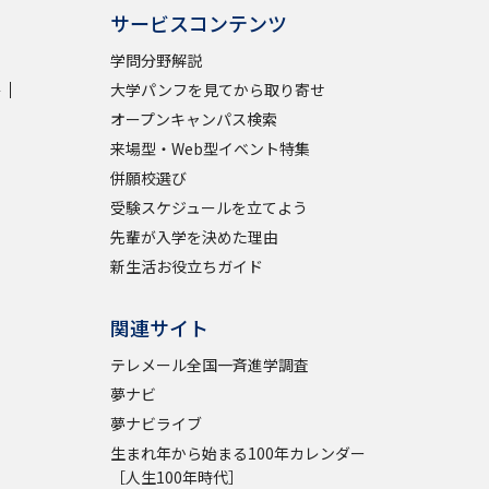
サービスコンテンツ
学問検索
学問分野解説
学
大学パンフを見てから取り寄せ
オープンキャンパス検索
来場型・Web型イベント特集
併願校選び
野解説
学問の教科書
夢ナビライブ
受験スケジュールを立てよう
先輩が入学を決めた理由
新生活お役立ちガイド
関連サイト
いて
このサイトについて
テレメール全国一斉進学調査
夢ナビ
・発送状況の確認
テレメール
お支払いサイト
夢ナビライブ
問合せ先
テレメール進学カタログ
訂正のご案内
生まれ年から始まる100年カレンダー
［人生100年時代］