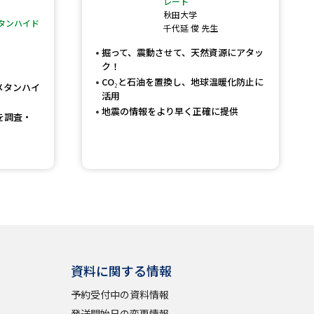
レート
秋田大学
タンハイド
千代延 俊 先生
」の請求
高等学校卒業程度認定試験
掘って、震動させて、天然資源にアタッ
格認定試験
ク！
CO₂と石油を置換し、地球温暖化防止に
メタンハイ
活用
地震の情報をより早く正確に提供
を調査・
大学検索
べる
ローバルに強い大学特集
制度特集
デジタルパンフレット
資料に関する情報
ジ（高3生用）
予約受付中の資料情報
）
発送開始日の変更情報