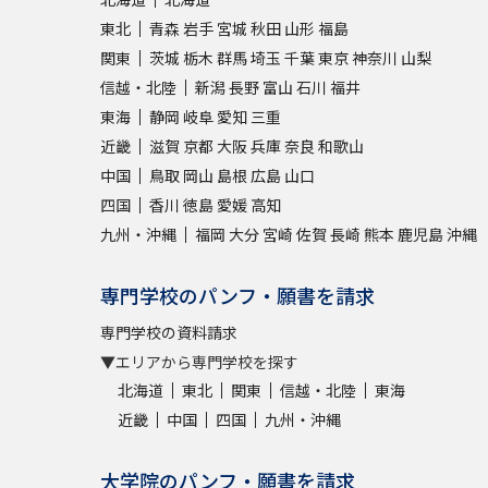
東北
青森
岩手
宮城
秋田
山形
福島
関東
茨城
栃木
群馬
埼玉
千葉
東京
神奈川
山梨
信越・北陸
新潟
長野
富山
石川
福井
東海
静岡
岐阜
愛知
三重
近畿
滋賀
京都
大阪
兵庫
奈良
和歌山
中国
鳥取
岡山
島根
広島
山口
四国
香川
徳島
愛媛
高知
九州・沖縄
福岡
大分
宮崎
佐賀
長崎
熊本
鹿児島
沖縄
専門学校のパンフ・願書を請求
専門学校の資料請求
▼エリアから専門学校を探す
北海道
東北
関東
信越・北陸
東海
近畿
中国
四国
九州・沖縄
大学院のパンフ・願書を請求