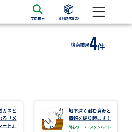
学問検索
資料請求BOX
4
資料検索
検索結果
件
求
願書
＆願書
過去問題集
求
然ガスと
地下深く潜む資源と
れる「メ
情報を掘り起こす！
留学・進学関連、塾・予備校
レート」
関心ワード：メタンハイド