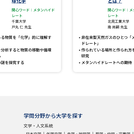
球化学
とは？
大学入学共通テスト「受験案内」の請求
関心ワード：メタンハイド
関心ワード：メ
大学入学共通テスト「受験上の配慮案内
レート
レート
千葉大学
北見工業大学
幼稚園教員資格認定試験
小学校教員資
戸丸 仁 先生
南 尚嗣 先生
高等学校（情報）教員資格認定試験
ある物質を「化学」的に理解す
非在来型天然ガスのひとつ「
ドレート」
を分析すると物質の移動や循環
作られている場所と作られ方
る
研究
大学研究
の謎を探究する
メタンハイドレートへの期待
大学で学べる内容や特徴を調
新増設大学・学部・学科特集
国際・グ
データサイエンス特集
奨学金・特待生
学問分野から大学を探す
進路の３択
新学年スタート号特集ペー
文学・人文系統
新学年スタート号特集ページ（高2生用
日本文学
外国文学
史学・地理学
哲学・倫理・宗教学