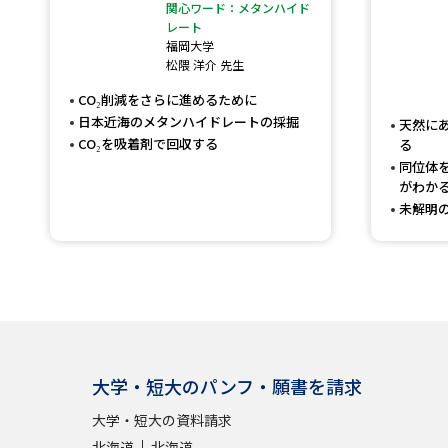
関心ワード：メタンハイド
レート
福岡大学
松隈 洋介 先生
CO₂削減をさらに進めるために
日本近海のメタンハイドレートの採掘
天然に
CO₂を吸着剤で回収する
る
同位体
がわか
未解明
大学・短大のパンフ・願書を請求
大学・短大の資料請求
北海道
北海道