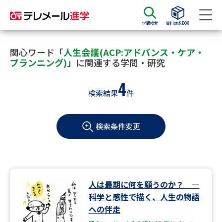
学問検索
資料請求BOX
資料請求
資料検索
関心ワード「
人生会議(ACP:アドバンス・ケア・
プランニング)
」に関連する学問・研究
4
大学・短大の資料種類から請求
検索結果
件
大学パンフ
学部・学科パンフ
検索条件変更
総合型選抜・学校推薦型選抜 募
大学入学共通テスト利用選抜の
集要項＆願書
募集要項＆願書
過去問題集
人は最期に何を願うのか？ ―
大学・短大以外の資料から請求
科学と感性で描く、人生の物語
への伴走