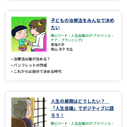
データサイエンス特集
奨学金・特待生制度特集
子どもの治療法をみんなで決め
たい
デジタルパンフレット
進路の３択
関心ワード：人生会議(ACP:アドバンス・
ケア・プランニング)
新学年スタート号特集ページ
新学年スタート号特集ページ
東海大学
（高3生用）
（高2生用）
端山 淳子 先生
SELFBRAND特集ページ
治療法は誰が決める？
パンフレットの作成
これからは自分で決める時代
オープンキャンパスなどを調べる
オープンキャンパス検索
実施プログラムから探す
人生の最期はどうしたい？
来場型・Web型イベント特集
夢ナビライブ
「人生会議」でポジティブに語
ろう！
関心ワード：人生会議(ACP:アドバンス・