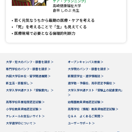
受験準備
資料検索
ケア・プランニング)
高崎健康福祉大学
倉林 しのぶ 先生
若く元気なうちから最期の医療・ケアを考える
志望校・出願校を調べる
「死」を考えることで「生」も見えてくる
医療現場で必要となる倫理的判断力
併願校選び
受験スケジュールを立てよう
先輩が入学を決めた理由
テレメール全国一斉進学調査
大学・短大のパンフ・願書を請求 ＞
オープンキャンパス検索 ＞
専門学校のパンフ・願書を請求 ＞
大学院のパンフ・願書を請求 ＞
新生活お役立ちガイド
外国大学日本校・留学関連機関 ＞
新聞奨学会・進学情報誌 ＞
新生活・部屋探し ＞
進学塾・予備校、高卒認定予備校 ＞
大学入学共通テスト「受験案内」 ＞
大学入学共通テスト「受験上の配慮案内」
学問発見
学問検索
＞
高等学校卒業程度認定試験 ＞
幼稚園教員資格認定試験 ＞
小学校教員資格認定試験 ＞
高等学校（情報）教員資格認定試験 ＞
テレメールお支払いサイト ＞
Ｑ＆Ａ よくあるご質問 ＞
大学で学びたい学問発見
大学進学IDについて ＞
ユーザーサポート ＞