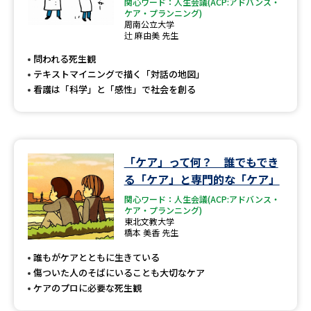
専門学校の資料請求
大学院の資料請求
関心ワード：人生会議(ACP:アドバンス・
ケア・プランニング)
周南公立大学
大学入学共通テスト「受験案
辻 麻由美 先生
留学・進学関連、塾・予備校
内」の請求
問われる死生観
大学入学共通テスト「受験上の
テキストマイニングで描く「対話の地図」
高等学校卒業程度認定試験
配慮案内」の請求
看護は「科学」と「感性」で社会を創る
幼稚園教員資格認定試験
小学校教員資格認定試験
高等学校（情報）教員資格認定
試験
「ケア」って何？ 誰でもでき
る「ケア」と専門的な「ケア」
関心ワード：人生会議(ACP:アドバンス・
大学研究
大学検索
ケア・プランニング)
東北文教大学
橋本 美香 先生
誰もがケアとともに生きている
大学で学べる内容や特徴を調べる
傷ついた人のそばにいることも大切なケア
ケアのプロに必要な死生観
国際・グローバルに強い大学特
新増設大学・学部・学科特集
集