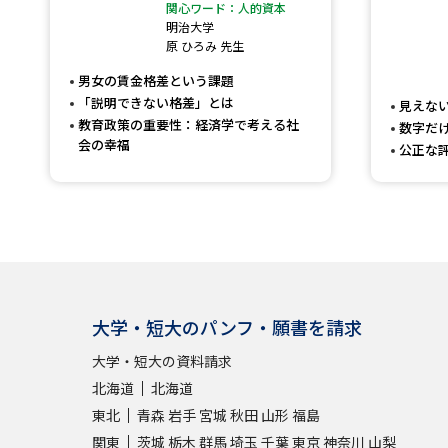
関心ワード：人的資本
明治大学
原 ひろみ 先生
男女の賃金格差という課題
「説明できない格差」とは
見えな
教育政策の重要性：経済学で考える社
数字だ
会の幸福
公正な
大学・短大のパンフ・願書を請求
大学・短大の資料請求
北海道
北海道
東北
青森
岩手
宮城
秋田
山形
福島
関東
茨城
栃木
群馬
埼玉
千葉
東京
神奈川
山梨