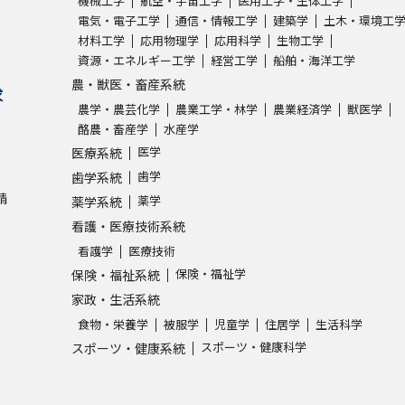
機械工学
航空・宇宙工学
医用工学・生体工学
電気・電子工学
通信・情報工学
建築学
土木・環境工
材料工学
応用物理学
応用科学
生物工学
学問発見
資源・エネルギー工学
経営工学
船舶・海洋工学
農・獣医・畜産系統
求
農学・農芸化学
農業工学・林学
農業経済学
獣医学
大学で学びたい学問発見
酪農・畜産学
水産学
医学
医療系統
学問のミニ講義「夢ナビ講義」
学問分
歯学
歯学系統
請
薬学
薬学系統
看護・医療技術系統
ユーザーサポート
看護学
医療技術
保険・福祉学
保険・福祉系統
Ｑ＆Ａ よくあるご質問
大学進学IDにつ
家政・生活系統
食物・栄養学
被服学
児童学
住居学
生活科学
資料の料金の
お支払いについて
受付内容
スポーツ・健康科学
スポーツ・健康系統
個人情報取扱規定
特定商取引表記
お
受験情報リンク