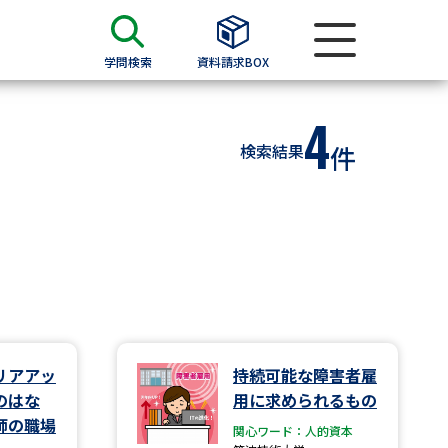
学問検索
資料請求BOX
4
資料検索
検索結果
件
求
願書
＆願書
過去問題集
求
リアアッ
持続可能な障害者雇
のはな
用に求められるもの
留学・進学関連、塾・予備校
師の職場
関心ワード：人的資本