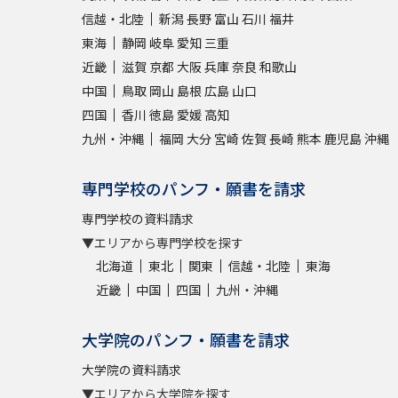
信越・北陸
新潟
長野
富山
石川
福井
東海
静岡
岐阜
愛知
三重
近畿
滋賀
京都
大阪
兵庫
奈良
和歌山
中国
鳥取
岡山
島根
広島
山口
四国
香川
徳島
愛媛
高知
九州・沖縄
福岡
大分
宮崎
佐賀
長崎
熊本
鹿児島
沖縄
専門学校のパンフ・願書を請求
専門学校の資料請求
▼エリアから専門学校を探す
北海道
東北
関東
信越・北陸
東海
近畿
中国
四国
九州・沖縄
大学院のパンフ・願書を請求
大学院の資料請求
▼エリアから大学院を探す