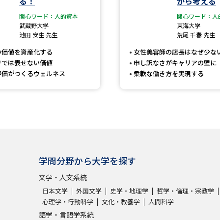
る！
から考える
大学入学共通テスト「受験案内」の請求
関心ワード：人的資本
関心ワード：人
大学入学共通テスト「受験上の配慮案内
武蔵野大学
東海大学
池田 安生 先生
荒尾 千春 先生
幼稚園教員資格認定試験
小学校教員資
い価値を資産化する
女性美容師の店長はなぜ少な
高等学校（情報）教員資格認定試験
けでは表せない価値
申し訳なさがキャリアの壁に
評価がつくるウェルネス
柔軟な働き方を実現する
大学研究
大学で学べる内容や特徴を調
学問分野から大学を探す
新増設大学・学部・学科特集
国際・グ
文学・人文系統
データサイエンス特集
奨学金・特待生
日本文学
外国文学
史学・地理学
哲学・倫理・宗教学
進路の３択
新学年スタート号特集ペー
心理学・行動科学
文化・教養学
人間科学
新学年スタート号特集ページ（高2生用
語学・言語学系統