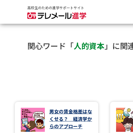
高校生のための進学サポートサイト
関心ワード「
人的資本
」に関
男女の賃金格差はな
くせる？ 経済学か
らのアプローチ