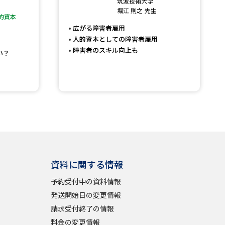
筑波技術大学
堀江 則之 先生
的資本
」の請求
高等学校卒業程度認定試験
広がる障害者雇用
格認定試験
人的資本としての障害者雇用
障害者のスキル向上も
い？
大学検索
べる
資料に関する情報
ローバルに強い大学特集
予約受付中の資料情報
制度特集
デジタルパンフレット
発送開始日の変更情報
ジ（高3生用）
請求受付終了の情報
）
料金の変更情報