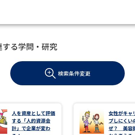
資料請求
連する学問・研究
大学・短大の資料種類から請
検索条件変更
大学パンフ
学部・学科パンフ
総合型選抜・学校推薦型選抜 募集要項＆
大学入学共通テスト利用選抜の募集要項
大学・短大以外の資料から請
人を資産として評価
女性がキャ
する「人的資源会
プしにくい
専門学校の資料請求
大学院の資料請求
計」で企業が変わ
ぜ？ 美容