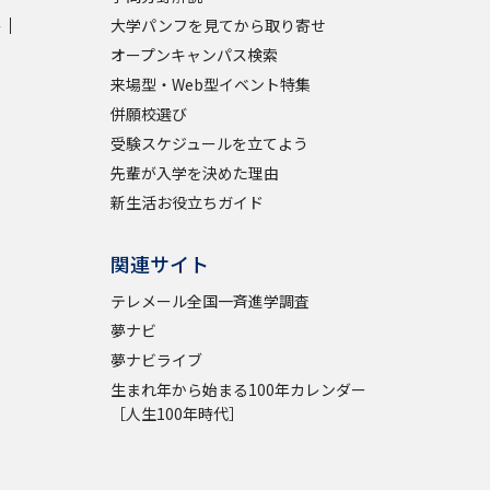
学
大学パンフを見てから取り寄せ
学問検索
オープンキャンパス検索
来場型・Web型イベント特集
併願校選び
受験スケジュールを立てよう
先輩が入学を決めた理由
野解説
学問の教科書
夢ナビライブ
新生活お役立ちガイド
関連サイト
テレメール全国一斉進学調査
夢ナビ
いて
このサイトについて
夢ナビライブ
生まれ年から始まる100年カレンダー
・発送状況の確認
テレメール
お支払いサイト
［人生100年時代］
問合せ先
テレメール進学カタログ
訂正のご案内