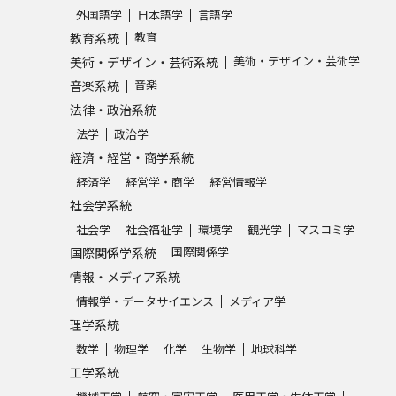
外国語学
日本語学
言語学
SELFBRAND特集ページ
教育
教育系統
美術・デザイン・芸術学
美術・デザイン・芸術系統
オープンキャンパスなどを調
音楽
音楽系統
法律・政治系統
オープンキャンパス検索
実施プログラ
法学
政治学
来場型・Web型イベント特集
夢ナビ
経済・経営・商学系統
経済学
経営学・商学
経営情報学
社会学系統
受験準備
社会学
社会福祉学
環境学
観光学
マスコミ学
国際関係学
国際関係学系統
情報・メディア系統
志望校・出願校を調べる
情報学・データサイエンス
メディア学
理学系統
併願校選び
受験スケジュールを立てよ
数学
物理学
化学
生物学
地球科学
テレメール全国一斉進学調査
新生活お
工学系統