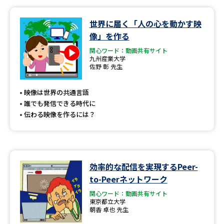
データサイエンス特集
奨学金・特待生制度特集
世界に届く「人の心を動かす映
像」を作る
デジタルパンフレット
進路の３択
関心ワード：動画共有サイト
九州産業大学
佐野 彰 先生
新学年スタート号特集ページ
新学年スタート号特集ページ
（高3生用）
（高2生用）
映像は世界の共通言語
誰でも発信できる時代に
SELFBRAND特集ページ
伝わる映像を作るには？
オープンキャンパスなどを調べる
オープンキャンパス検索
実施プログラムから探す
効率的な配信を実現するPeer-
to-Peerネットワーク
来場型・Web型イベント特集
夢ナビライブ
関心ワード：動画共有サイト
東京都立大学
朝香 卓也 先生