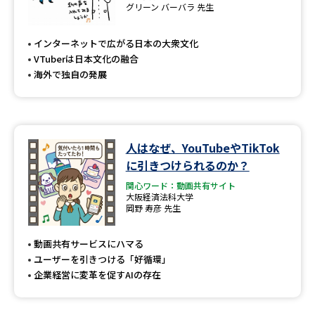
専門学校の資料請求
大学院の資料請求
グリーン バーバラ 先生
大学入学共通テスト「受験案
留学・進学関連、塾・予備校
インターネットで広がる日本の大衆文化
内」の請求
VTuberは日本文化の融合
大学入学共通テスト「受験上の
海外で独自の発展
高等学校卒業程度認定試験
配慮案内」の請求
幼稚園教員資格認定試験
小学校教員資格認定試験
人はなぜ、YouTubeやTikTok
高等学校（情報）教員資格認定
試験
に引きつけられるのか？
関心ワード：動画共有サイト
大阪経済法科大学
岡野 寿彦 先生
大学研究
大学検索
動画共有サービスにハマる
ユーザーを引きつける「好循環」
大学で学べる内容や特徴を調べる
企業経営に変革を促すAIの存在
国際・グローバルに強い大学特
新増設大学・学部・学科特集
集