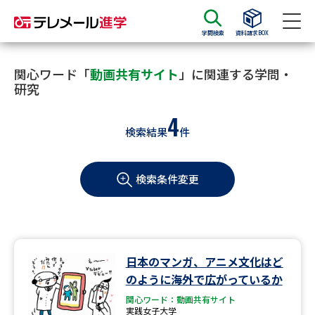
学問検索
資料請求BOX
資料請求
資料検索
関心ワード「
動画共有サイト
」に関連する学問・
研究
4
大学・短大の資料種類から請求
検索結果
件
大学パンフ
学部・学科パンフ
検索条件変更
総合型選抜・学校推薦型選抜 募
大学入学共通テスト利用選抜の
集要項＆願書
募集要項＆願書
過去問題集
日本のマンガ、アニメ文化はど
大学・短大以外の資料から請求
のように海外で広がっているか
関心ワード：動画共有サイト
実践女子大学