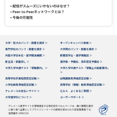
受験準備
資料検索
配信がスムーズにいかないのはなぜ？
Peer-to-Peerネットワークとは？
今後の可能性
志望校・出願校を調べる
併願校選び
受験スケジュールを立てよう
大学・短大のパンフ・願書を請求 ＞
オープンキャンパス検索 ＞
先輩が入学を決めた理由
テレメール全国一斉進学調査
専門学校のパンフ・願書を請求 ＞
大学院のパンフ・願書を請求 ＞
外国大学日本校・留学関連機関 ＞
新聞奨学会・進学情報誌 ＞
新生活・部屋探し ＞
進学塾・予備校、高卒認定予備校 ＞
新生活お役立ちガイド
大学入学共通テスト「受験案内」 ＞
大学入学共通テスト「受験上の配慮案内」
＞
高等学校卒業程度認定試験 ＞
幼稚園教員資格認定試験 ＞
学問発見
学問検索
小学校教員資格認定試験 ＞
高等学校（情報）教員資格認定試験 ＞
テレメールお支払いサイト ＞
Ｑ＆Ａ よくあるご質問 ＞
大学進学IDについて ＞
ユーザーサポート ＞
大学で学びたい学問発見
テレメール進学サイトを管理運営する株式会社フロムページは、個人情報を適切
に取り扱う企業としてプライバシーマークの使用を認められた認定事業者です。
登録番号 10860126