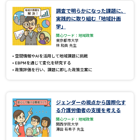
調査で明らかになった課題に、
データサイエンス特集
奨学金・特待生制度特集
実践的に取り組む「地域計画
学」
デジタルパンフレット
進路の３択
関心ワード：地域政策
東京都市大学
新学年スタート号特集ページ
新学年スタート号特集ページ
林 和眞 先生
（高3生用）
（高2生用）
空間情報やAIを活用して地域課題に挑戦
EBPMを通じて変化を研究する
SELFBRAND特集ページ
政策評価を行い、課題に即した政策立案に
オープンキャンパスなどを調べる
オープンキャンパス検索
実施プログラムから探す
ジェンダーの視点から国際化す
る介護労働者の支援を考える
来場型・Web型イベント特集
夢ナビライブ
関心ワード：地域政策
関西学院大学
澤田 有希子 先生