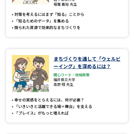
専門学校の資料請求
大学院の資料請求
堀篭 義裕 先生
対策を考えるにはまず「知る」ことから
大学入学共通テスト「受験案
留学・進学関連、塾・予備校
内」の請求
「知るためのデータ」を集める
限られた資源で効果的なまちづくりを
大学入学共通テスト「受験上の
高等学校卒業程度認定試験
配慮案内」の請求
幼稚園教員資格認定試験
小学校教員資格認定試験
まちづくりを通して「ウェルビ
高等学校（情報）教員資格認定
ーイング」を深めるには？
試験
関心ワード：地域政策
福井県立大学
高野 翔 先生
大学研究
大学検索
幸せの実感をとらえるには、何が必要？
「いきいきと活躍できる場＝舞台」を支える
「プレイス」がもっと増えれば
大学で学べる内容や特徴を調べる
国際・グローバルに強い大学特
新増設大学・学部・学科特集
集