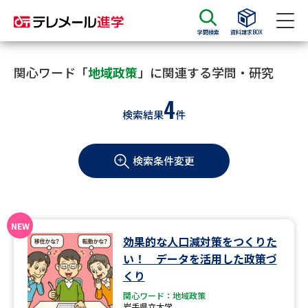
学問検索
資料請求BOX
資料請求
資料検索
関心ワード「
地域政策
」に関連する学問・研究
4
検索結果
件
大学・短大の資料種類から請求
検索条件変更
大学パンフ
学部・学科パンフ
総合型選抜・学校推薦型選抜 募
大学入学共通テスト利用選抜の
集要項＆願書
募集要項＆願書
過去問題集
効果的な人口減対策をつくりた
い！ データを活用した政策づ
大学・短大以外の資料から請求
くり
関心ワード：地域政策
岩手県立大学