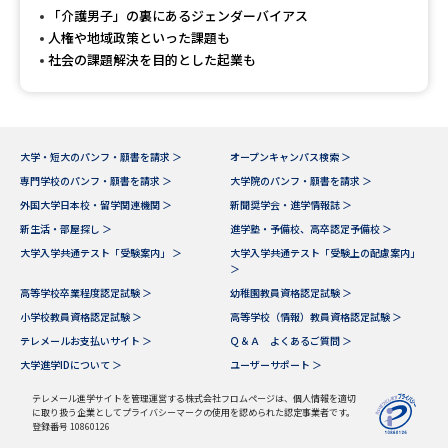
受験準備
資料検索
「介護男子」の裏にあるジェンダーバイアス
人権や地域政策といった課題も
社会の課題解決を目的とした起業も
志望校・出願校を調べる
併願校選び
受験スケジュールを立てよう
大学・短大のパンフ・願書を請求 ＞
オープンキャンパス検索 ＞
専門学校のパンフ・願書を請求 ＞
大学院のパンフ・願書を請求 ＞
先輩が入学を決めた理由
テレメール全国一斉進学調査
外国大学日本校・留学関連機関 ＞
新聞奨学会・進学情報誌 ＞
新生活・部屋探し ＞
進学塾・予備校、高卒認定予備校 ＞
新生活お役立ちガイド
大学入学共通テスト「受験案内」 ＞
大学入学共通テスト「受験上の配慮案内」
＞
高等学校卒業程度認定試験 ＞
幼稚園教員資格認定試験 ＞
小学校教員資格認定試験 ＞
高等学校（情報）教員資格認定試験 ＞
学問発見
学問検索
テレメールお支払いサイト ＞
Ｑ＆Ａ よくあるご質問 ＞
大学進学IDについて ＞
ユーザーサポート ＞
大学で学びたい学問発見
テレメール進学サイトを管理運営する株式会社フロムページは、個人情報を適切
に取り扱う企業としてプライバシーマークの使用を認められた認定事業者です。
登録番号 10860126