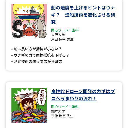
船の速度を上げるヒントはウナ
データサイエンス特集
奨学金・特待生制度特集
ギ？ 造船技術を進化させる研
究
デジタルパンフレット
進路の３択
関心ワード：塗料
大阪大学
戸田 保幸 先生
新学年スタート号特集ページ
新学年スタート号特集ページ
（高3生用）
（高2生用）
船は長い方が抵抗が小さい？
ウナギの力で摩擦抵抗を下げる？
SELFBRAND特集ページ
測定技術の進歩で広がる研究
オープンキャンパスなどを調べる
オープンキャンパス検索
実施プログラムから探す
高性能ドローン開発のカギはプ
ロペラまわりの流れ！
来場型・Web型イベント特集
夢ナビライブ
関心ワード：塗料
熊本大学
宗像 瑞恵 先生