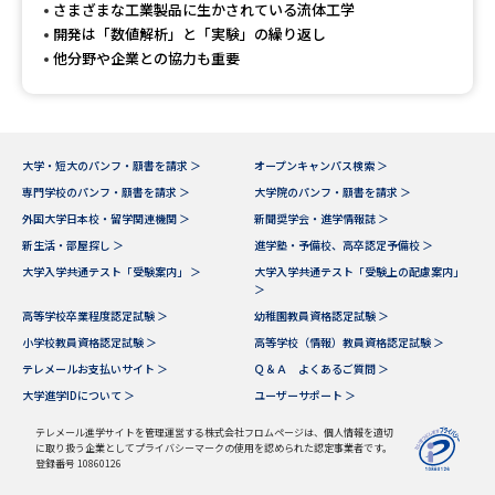
受験準備
資料検索
さまざまな工業製品に生かされている流体工学
開発は「数値解析」と「実験」の繰り返し
他分野や企業との協力も重要
志望校・出願校を調べる
併願校選び
受験スケジュールを立てよう
大学・短大のパンフ・願書を請求 ＞
オープンキャンパス検索 ＞
専門学校のパンフ・願書を請求 ＞
大学院のパンフ・願書を請求 ＞
先輩が入学を決めた理由
テレメール全国一斉進学調査
外国大学日本校・留学関連機関 ＞
新聞奨学会・進学情報誌 ＞
新生活・部屋探し ＞
進学塾・予備校、高卒認定予備校 ＞
新生活お役立ちガイド
大学入学共通テスト「受験案内」 ＞
大学入学共通テスト「受験上の配慮案内」
＞
高等学校卒業程度認定試験 ＞
幼稚園教員資格認定試験 ＞
小学校教員資格認定試験 ＞
高等学校（情報）教員資格認定試験 ＞
学問発見
学問検索
テレメールお支払いサイト ＞
Ｑ＆Ａ よくあるご質問 ＞
大学進学IDについて ＞
ユーザーサポート ＞
テレメール進学サイトを管理運営する株式会社フロムページは、個人情報を適切
大学で学びたい学問発見
に取り扱う企業としてプライバシーマークの使用を認められた認定事業者です。
登録番号 10860126