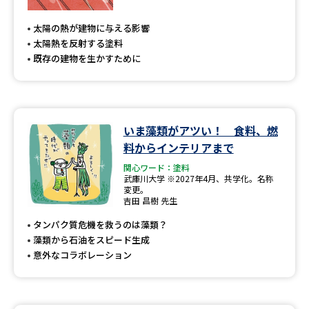
専門学校の資料請求
大学院の資料請求
太陽の熱が建物に与える影響
大学入学共通テスト「受験案
留学・進学関連、塾・予備校
太陽熱を反射する塗料
内」の請求
既存の建物を生かすために
大学入学共通テスト「受験上の
高等学校卒業程度認定試験
配慮案内」の請求
幼稚園教員資格認定試験
小学校教員資格認定試験
いま藻類がアツい！ 食料、燃
料からインテリアまで
高等学校（情報）教員資格認定
試験
関心ワード：塗料
武庫川大学 ※2027年4月、共学化。名称
変更。
吉田 昌樹 先生
大学研究
大学検索
タンパク質危機を救うのは藻類？
藻類から石油をスピード生成
意外なコラボレーション
大学で学べる内容や特徴を調べる
国際・グローバルに強い大学特
新増設大学・学部・学科特集
集