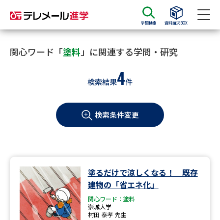
学問検索
資料請求BOX
資料請求
資料検索
関心ワード「
塗料
」に関連する学問・研究
4
検索結果
件
大学・短大の資料種類から請求
検索条件変更
大学パンフ
学部・学科パンフ
総合型選抜・学校推薦型選抜 募
大学入学共通テスト利用選抜の
集要項＆願書
募集要項＆願書
過去問題集
塗るだけで涼しくなる！ 既存
建物の「省エネ化」
大学・短大以外の資料から請求
関心ワード：塗料
崇城大学
村田 泰孝 先生