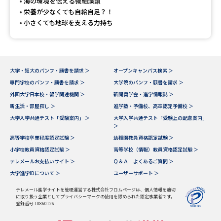
受験準備
資料検索
海の環境を伝える微細藻類
栄養が少なくても自給自足？！
小さくても地球を支える力持ち
志望校・出願校を調べる
併願校選び
受験スケジュールを立てよう
大学・短大のパンフ・願書を請求 ＞
オープンキャンパス検索 ＞
専門学校のパンフ・願書を請求 ＞
大学院のパンフ・願書を請求 ＞
先輩が入学を決めた理由
テレメール全国一斉進学調査
外国大学日本校・留学関連機関 ＞
新聞奨学会・進学情報誌 ＞
新生活・部屋探し ＞
進学塾・予備校、高卒認定予備校 ＞
大学入学共通テスト「受験案内」 ＞
大学入学共通テスト「受験上の配慮案内」
新生活お役立ちガイド
＞
高等学校卒業程度認定試験 ＞
幼稚園教員資格認定試験 ＞
小学校教員資格認定試験 ＞
高等学校（情報）教員資格認定試験 ＞
学問発見
学問検索
テレメールお支払いサイト ＞
Ｑ＆Ａ よくあるご質問 ＞
大学進学IDについて ＞
ユーザーサポート ＞
テレメール進学サイトを管理運営する株式会社フロムページは、個人情報を適切
大学で学びたい学問発見
に取り扱う企業としてプライバシーマークの使用を認められた認定事業者です。
登録番号 10860126