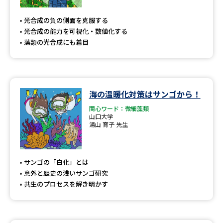
専門学校の資料請求
大学院の資料請求
光合成の負の側面を克服する
大学入学共通テスト「受験案
留学・進学関連、塾・予備校
光合成の能力を可視化・数値化する
内」の請求
藻類の光合成にも着目
大学入学共通テスト「受験上の
高等学校卒業程度認定試験
配慮案内」の請求
幼稚園教員資格認定試験
小学校教員資格認定試験
海の温暖化対策はサンゴから！
高等学校（情報）教員資格認定
関心ワード：微細藻類
試験
山口大学
湯山 育子 先生
大学研究
大学検索
サンゴの「白化」とは
意外と歴史の浅いサンゴ研究
共生のプロセスを解き明かす
大学で学べる内容や特徴を調べる
国際・グローバルに強い大学特
新増設大学・学部・学科特集
集