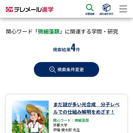
学問検索
資料請求BOX
資料請求
資料検索
関心ワード「
微細藻類
」に関連する学問・研究
4
検索結果
件
大学・短大の資料種類から請求
検索条件変更
大学パンフ
学部・学科パンフ
総合型選抜・学校推薦型選抜 募
大学入学共通テスト利用選抜の
集要項＆願書
募集要項＆願書
過去問題集
まだ謎が多い光合成 分子レベ
ルでの仕組み解明をめざす！
大学・短大以外の資料から請求
関心ワード：微細藻類
京都大学
伊福 健太郎 先生