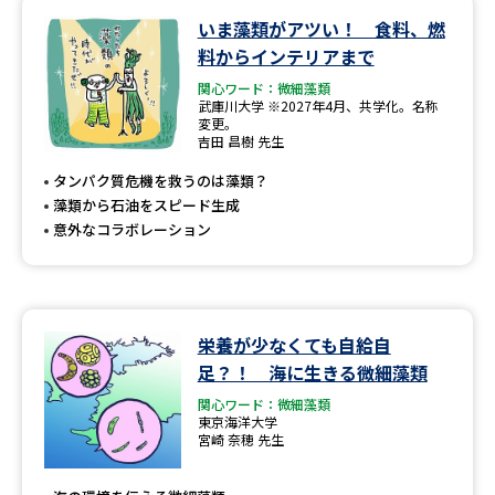
いま藻類がアツい！ 食料、燃
データサイエンス特集
奨学金・特待生制度特集
料からインテリアまで
関心ワード：微細藻類
デジタルパンフレット
進路の３択
武庫川大学 ※2027年4月、共学化。名称
変更。
吉田 昌樹 先生
新学年スタート号特集ページ
新学年スタート号特集ページ
（高3生用）
（高2生用）
タンパク質危機を救うのは藻類？
藻類から石油をスピード生成
SELFBRAND特集ページ
意外なコラボレーション
オープンキャンパスなどを調べる
栄養が少なくても自給自
オープンキャンパス検索
実施プログラムから探す
足？！ 海に生きる微細藻類
関心ワード：微細藻類
来場型・Web型イベント特集
夢ナビライブ
東京海洋大学
宮崎 奈穂 先生