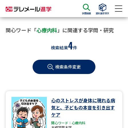
学問検索
資料請求BOX
資料請求
資料検索
関心ワード「
心療内科
」に関連する学問・研究
4
検索結果
件
大学・短大の資料種類から請求
検索条件変更
大学パンフ
学部・学科パンフ
総合型選抜・学校推薦型選抜 募
大学入学共通テスト利用選抜の
集要項＆願書
募集要項＆願書
過去問題集
心のストレスが身体に現れる病
気と、子どもの本音を引き出す
大学・短大以外の資料から請求
ケア
関心ワード：心療内科
太成学院大学