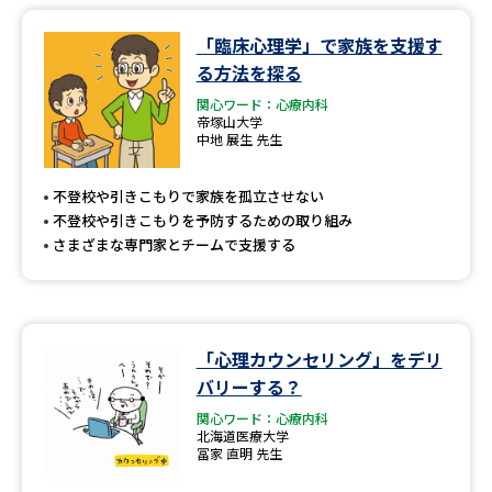
「臨床心理学」で家族を支援す
データサイエンス特集
奨学金・特待生制度特集
る方法を探る
関心ワード：心療内科
デジタルパンフレット
進路の３択
帝塚山大学
中地 展生 先生
新学年スタート号特集ページ
新学年スタート号特集ページ
（高3生用）
（高2生用）
不登校や引きこもりで家族を孤立させない
不登校や引きこもりを予防するための取り組み
SELFBRAND特集ページ
さまざまな専門家とチームで支援する
オープンキャンパスなどを調べる
オープンキャンパス検索
実施プログラムから探す
「心理カウンセリング」をデリ
バリーする？
来場型・Web型イベント特集
夢ナビライブ
関心ワード：心療内科
北海道医療大学
冨家 直明 先生