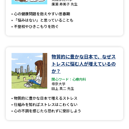
専門学校の資料請求
大学院の資料請求
廣瀨 寿美子 先生
心の健康問題を抱えやすい思春期
大学入学共通テスト「受験案
留学・進学関連、塾・予備校
内」の請求
「悩みはない」と思っていることも
不登校やひきこもりを防ぐ
大学入学共通テスト「受験上の
高等学校卒業程度認定試験
配慮案内」の請求
幼稚園教員資格認定試験
小学校教員資格認定試験
物質的に豊かな日本で、なぜス
高等学校（情報）教員資格認定
トレスに悩む人が増えているの
試験
か？
関心ワード：心療内科
帝京大学
大学研究
大学検索
田上 真二 先生
物質的に豊かな日本で増えるストレス
仕組みを知ればストレスはこわくない
大学で学べる内容や特徴を調べる
心の不調を感じたら恐れずに受診しよう
国際・グローバルに強い大学特
新増設大学・学部・学科特集
集