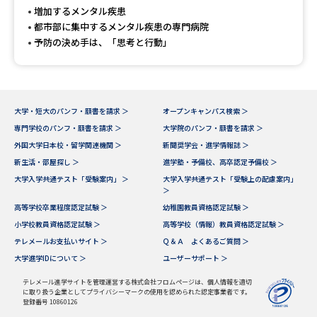
受験準備
資料検索
増加するメンタル疾患
都市部に集中するメンタル疾患の専門病院
予防の決め手は、「思考と行動」
志望校・出願校を調べる
併願校選び
受験スケジュールを立てよう
大学・短大のパンフ・願書を請求 ＞
オープンキャンパス検索 ＞
専門学校のパンフ・願書を請求 ＞
大学院のパンフ・願書を請求 ＞
先輩が入学を決めた理由
テレメール全国一斉進学調査
外国大学日本校・留学関連機関 ＞
新聞奨学会・進学情報誌 ＞
新生活・部屋探し ＞
進学塾・予備校、高卒認定予備校 ＞
新生活お役立ちガイド
大学入学共通テスト「受験案内」 ＞
大学入学共通テスト「受験上の配慮案内」
＞
高等学校卒業程度認定試験 ＞
幼稚園教員資格認定試験 ＞
小学校教員資格認定試験 ＞
高等学校（情報）教員資格認定試験 ＞
学問発見
学問検索
テレメールお支払いサイト ＞
Ｑ＆Ａ よくあるご質問 ＞
大学進学IDについて ＞
ユーザーサポート ＞
大学で学びたい学問発見
テレメール進学サイトを管理運営する株式会社フロムページは、個人情報を適切
に取り扱う企業としてプライバシーマークの使用を認められた認定事業者です。
登録番号 10860126