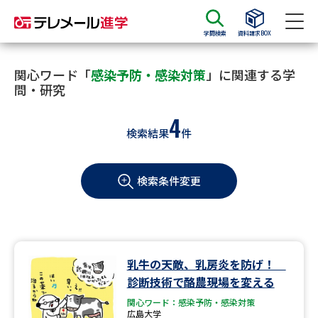
学問検索
資料請求BOX
資料請求
資料検索
関心ワード「
感染予防・感染対策
」に関連する学
問・研究
4
大学・短大の資料種類から請求
検索結果
件
大学パンフ
学部・学科パンフ
検索条件変更
総合型選抜・学校推薦型選抜 募
大学入学共通テスト利用選抜の
集要項＆願書
募集要項＆願書
過去問題集
乳牛の天敵、乳房炎を防げ！
大学・短大以外の資料から請求
診断技術で酪農現場を変える
関心ワード：感染予防・感染対策
広島大学