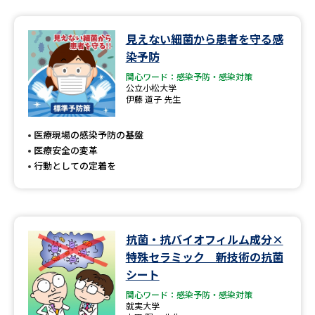
データサイエンス特集
奨学金・特待生制度特集
見えない細菌から患者を守る感
染予防
デジタルパンフレット
進路の３択
関心ワード：感染予防・感染対策
公立小松大学
伊藤 道子 先生
新学年スタート号特集ページ
新学年スタート号特集ページ
（高3生用）
（高2生用）
医療現場の感染予防の基盤
SELFBRAND特集ページ
医療安全の変革
行動としての定着を
オープンキャンパスなどを調べる
オープンキャンパス検索
実施プログラムから探す
抗菌・抗バイオフィルム成分×
特殊セラミック 新技術の抗菌
来場型・Web型イベント特集
夢ナビライブ
シート
関心ワード：感染予防・感染対策
就実大学