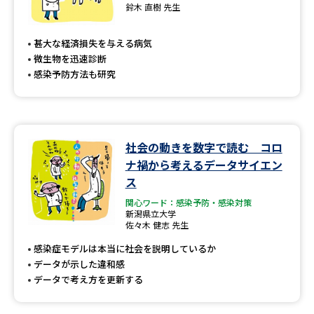
専門学校の資料請求
大学院の資料請求
鈴木 直樹 先生
大学入学共通テスト「受験案
留学・進学関連、塾・予備校
甚大な経済損失を与える病気
内」の請求
微生物を迅速診断
大学入学共通テスト「受験上の
感染予防方法も研究
高等学校卒業程度認定試験
配慮案内」の請求
幼稚園教員資格認定試験
小学校教員資格認定試験
社会の動きを数字で読む コロ
高等学校（情報）教員資格認定
試験
ナ禍から考えるデータサイエン
ス
関心ワード：感染予防・感染対策
大学研究
大学検索
新潟県立大学
佐々木 健志 先生
感染症モデルは本当に社会を説明しているか
データが示した違和感
大学で学べる内容や特徴を調べる
データで考え方を更新する
国際・グローバルに強い大学特
新増設大学・学部・学科特集
集