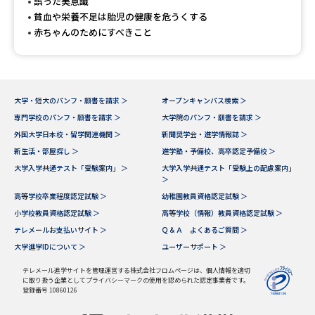
受験準備
資料検索
誤った美意識
貧血や栄養不足は胎児の健康を危うくする
赤ちゃんのためにすべきこと
志望校・出願校を調べる
併願校選び
受験スケジュールを立てよう
大学・短大のパンフ・願書を請求 ＞
オープンキャンパス検索 ＞
専門学校のパンフ・願書を請求 ＞
大学院のパンフ・願書を請求 ＞
先輩が入学を決めた理由
テレメール全国一斉進学調査
外国大学日本校・留学関連機関 ＞
新聞奨学会・進学情報誌 ＞
新生活・部屋探し ＞
進学塾・予備校、高卒認定予備校 ＞
大学入学共通テスト「受験案内」 ＞
大学入学共通テスト「受験上の配慮案内」
新生活お役立ちガイド
＞
高等学校卒業程度認定試験 ＞
幼稚園教員資格認定試験 ＞
小学校教員資格認定試験 ＞
高等学校（情報）教員資格認定試験 ＞
学問発見
学問検索
テレメールお支払いサイト ＞
Ｑ＆Ａ よくあるご質問 ＞
大学進学IDについて ＞
ユーザーサポート ＞
テレメール進学サイトを管理運営する株式会社フロムページは、個人情報を適切
大学で学びたい学問発見
に取り扱う企業としてプライバシーマークの使用を認められた認定事業者です。
登録番号 10860126