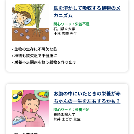
鉄を溶かして吸収する植物のメ
データサイエンス特集
奨学金・特待生制度特集
カニズム
関心ワード：栄養不足
デジタルパンフレット
進路の３択
石川県立大学
小林 高範 先生
新学年スタート号特集ページ
新学年スタート号特集ページ
（高3生用）
（高2生用）
生物の生存に不可欠な鉄
植物も鉄欠乏で不健康に
SELFBRAND特集ページ
栄養不足問題を救う穀物を作り出す
オープンキャンパスなどを調べる
お腹の中にいたときの栄養が赤
オープンキャンパス検索
実施プログラムから探す
ちゃんの一生を左右するかも？
関心ワード：栄養不足
来場型・Web型イベント特集
夢ナビライブ
長崎国際大学
熊井 まどか 先生