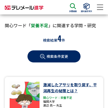
学問検索
資料請求BOX
資料請求
資料検索
関心ワード「
栄養不足
」に関連する学問・研究
4
検索結果
件
大学・短大の資料種類から請求
検索条件変更
大学パンフ
学部・学科パンフ
総合型選抜・学校推薦型選抜 募
大学入学共通テスト利用選抜の
集要項＆願書
募集要項＆願書
過去問題集
激減したアサリを取り戻す、干
潟再生の秘策とは？
大学・短大以外の資料から請求
関心ワード：栄養不足
福岡大学
渡辺 亮一 先生