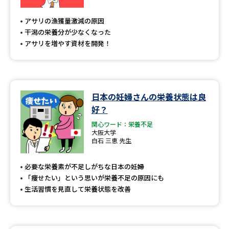
専門学校の資料請求
大学院の資料請求
アサリの漁獲量激減の原因
大学入学共通テスト「受験案
留学・進学関連、塾・予備校
干潟の栄養分が少なくなった
内」の請求
アサリを増やす資材を開発！
大学入学共通テスト「受験上の
高等学校卒業程度認定試験
配慮案内」の請求
幼稚園教員資格認定試験
小学校教員資格認定試験
日本の妊婦さんの栄養状態は良
好？
高等学校（情報）教員資格認定
試験
関心ワード：栄養不足
大阪大学
白石 三恵 先生
大学研究
大学検索
必要な栄養素が不足しがちな日本の妊婦
「痩せたい」という思いが栄養不足の原因にも
生活習慣を見直して栄養状態を改善
大学で学べる内容や特徴を調べる
国際・グローバルに強い大学特
新増設大学・学部・学科特集
集