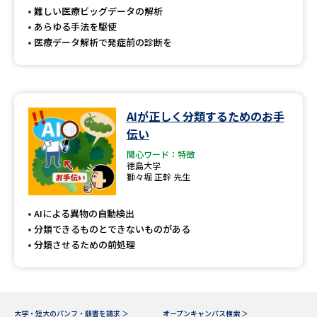
受験準備
資料検索
難しい医療ビッグデータの解析
あらゆる手法を駆使
医療データ解析で発症前の診断を
志望校・出願校を調べる
併願校選び
受験スケジュールを立てよう
AIが正しく分類するためのお手
先輩が入学を決めた理由
テレメール全国一斉進学調査
伝い
関心ワード：特徴
徳島大学
新生活お役立ちガイド
獅々堀 正幹 先生
AIによる異物の自動検出
学問発見
学問検索
分類できるものとできないものがある
分類させるための前処理
大学で学びたい学問発見
大学・短大のパンフ・願書を請求 ＞
オープンキャンパス検索 ＞