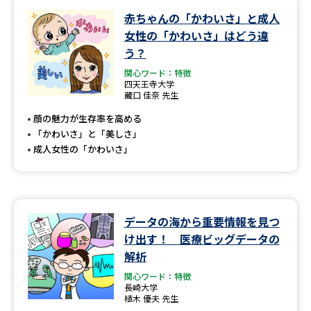
赤ちゃんの「かわいさ」と成人
データサイエンス特集
奨学金・特待生制度特集
女性の「かわいさ」はどう違
う？
デジタルパンフレット
進路の３択
関心ワード：特徴
四天王寺大学
藏口 佳奈 先生
新学年スタート号特集ページ
新学年スタート号特集ページ
（高3生用）
（高2生用）
顔の魅力が生存率を高める
「かわいさ」と「美しさ」
SELFBRAND特集ページ
成人女性の「かわいさ」
オープンキャンパスなどを調べる
オープンキャンパス検索
実施プログラムから探す
データの海から重要情報を見つ
け出す！ 医療ビッグデータの
来場型・Web型イベント特集
夢ナビライブ
解析
関心ワード：特徴
長崎大学
植木 優夫 先生