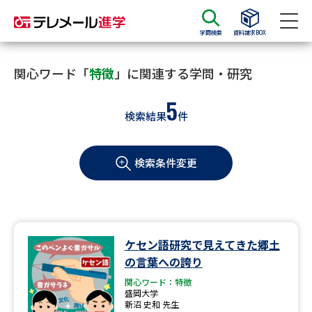
学問検索
資料請求BOX
資料請求
資料検索
関心ワード「
特徴
」に関連する学問・研究
5
検索結果
件
大学・短大の資料種類から請求
検索条件変更
大学パンフ
学部・学科パンフ
総合型選抜・学校推薦型選抜 募
大学入学共通テスト利用選抜の
集要項＆願書
募集要項＆願書
過去問題集
ケセン語研究で見えてきた郷土
の言葉への誇り
大学・短大以外の資料から請求
関心ワード：特徴
盛岡大学
新沼 史和 先生