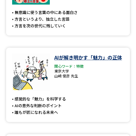
専門学校の資料請求
大学院の資料請求
無意識に使う言葉の中にある面白さ
大学入学共通テスト「受験案
留学・進学関連、塾・予備校
方言というより、独立した言語
内」の請求
方言を次の世代に残していく
大学入学共通テスト「受験上の
高等学校卒業程度認定試験
配慮案内」の請求
幼稚園教員資格認定試験
小学校教員資格認定試験
AIが解き明かす「魅力」の正体
高等学校（情報）教員資格認定
関心ワード：特徴
試験
東京大学
山崎 俊彦 先生
大学研究
大学検索
感覚的な「魅力」を科学する
AIの意外な判断のポイント
誰もが匠になれる未来へ
大学で学べる内容や特徴を調べる
国際・グローバルに強い大学特
新増設大学・学部・学科特集
集