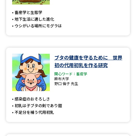
専門学校の資料請求
大学院の資料請求
畜産学と生態学
大学入学共通テスト「受験案
留学・進学関連、塾・予備校
地下生活に適した進化
内」の請求
ウシがいる場所にモグラは
大学入学共通テスト「受験上の
高等学校卒業程度認定試験
配慮案内」の請求
幼稚園教員資格認定試験
小学校教員資格認定試験
ブタの健康を守るために 世界
初の代用初乳を作る研究
高等学校（情報）教員資格認定
試験
関心ワード：畜産学
麻布大学
野口 倫子 先生
大学研究
大学検索
感染症のおそろしさ
初乳は子ブタの剣であり鎧
不足分を補う代用初乳
大学で学べる内容や特徴を調べる
国際・グローバルに強い大学特
新増設大学・学部・学科特集
集