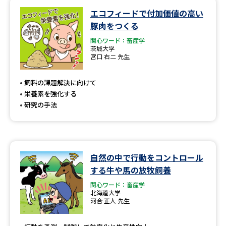
エコフィードで付加価値の高い
データサイエンス特集
奨学金・特待生制度特集
豚肉をつくる
関心ワード：畜産学
デジタルパンフレット
進路の３択
茨城大学
宮口 右二 先生
新学年スタート号特集ページ
新学年スタート号特集ページ
（高3生用）
（高2生用）
飼料の課題解決に向けて
栄養素を強化する
SELFBRAND特集ページ
研究の手法
オープンキャンパスなどを調べる
自然の中で行動をコントロール
オープンキャンパス検索
実施プログラムから探す
する牛や馬の放牧飼養
関心ワード：畜産学
来場型・Web型イベント特集
夢ナビライブ
北海道大学
河合 正人 先生