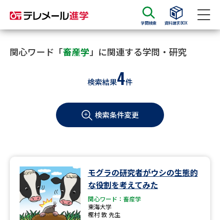
学問検索
資料請求BOX
資料請求
資料検索
関心ワード「
畜産学
」に関連する学問・研究
4
検索結果
件
大学・短大の資料種類から請求
検索条件変更
大学パンフ
学部・学科パンフ
総合型選抜・学校推薦型選抜 募
大学入学共通テスト利用選抜の
集要項＆願書
募集要項＆願書
過去問題集
モグラの研究者がウシの生態的
な役割を考えてみた
大学・短大以外の資料から請求
関心ワード：畜産学
東海大学
樫村 敦 先生