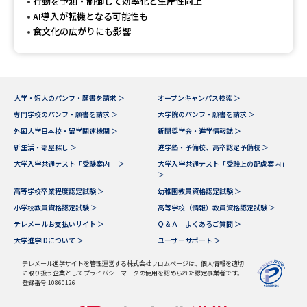
受験準備
資料検索
行動を予測・制御して効率化と生産性向上
AI導入が転機となる可能性も
食文化の広がりにも影響
志望校・出願校を調べる
併願校選び
受験スケジュールを立てよう
大学・短大のパンフ・願書を請求 ＞
オープンキャンパス検索 ＞
専門学校のパンフ・願書を請求 ＞
大学院のパンフ・願書を請求 ＞
先輩が入学を決めた理由
テレメール全国一斉進学調査
外国大学日本校・留学関連機関 ＞
新聞奨学会・進学情報誌 ＞
新生活・部屋探し ＞
進学塾・予備校、高卒認定予備校 ＞
大学入学共通テスト「受験案内」 ＞
大学入学共通テスト「受験上の配慮案内」
新生活お役立ちガイド
＞
高等学校卒業程度認定試験 ＞
幼稚園教員資格認定試験 ＞
小学校教員資格認定試験 ＞
高等学校（情報）教員資格認定試験 ＞
学問発見
学問検索
テレメールお支払いサイト ＞
Ｑ＆Ａ よくあるご質問 ＞
大学進学IDについて ＞
ユーザーサポート ＞
テレメール進学サイトを管理運営する株式会社フロムページは、個人情報を適切
大学で学びたい学問発見
に取り扱う企業としてプライバシーマークの使用を認められた認定事業者です。
登録番号 10860126