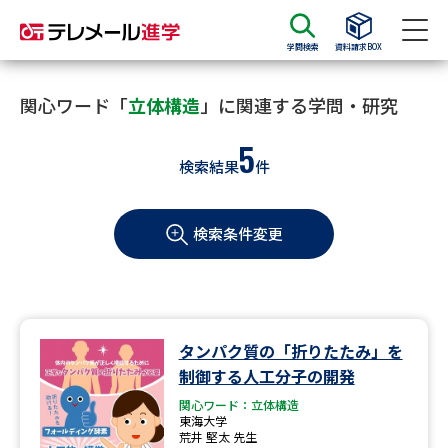
学問検索
資料請求BOX
資料請求
資料検索
関心ワード「
立体構造
」に関連する学問・研究
5
検索結果
件
大学・短大の資料種類から請求
検索条件変更
大学パンフ
学部・学科パンフ
総合型選抜・学校推薦型選抜 募
大学入学共通テスト利用選抜の
集要項＆願書
募集要項＆願書
過去問題集
タンパク質の「折りたたみ」を
制御する人工分子の開発
大学・短大以外の資料から請求
関心ワード：立体構造
東海大学
荒井 堅太 先生