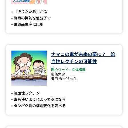
専門学校の資料請求
大学院の資料請求
「折りたたみ」が命
大学入学共通テスト「受験案
留学・進学関連、塾・予備校
酵素の機能を低分子で
内」の請求
医薬品生産に応用
大学入学共通テスト「受験上の
高等学校卒業程度認定試験
配慮案内」の請求
幼稚園教員資格認定試験
小学校教員資格認定試験
ナマコの毒が未来の薬に？ 溶
血性レクチンの可能性
高等学校（情報）教員資格認定
試験
関心ワード：立体構造
創価大学
郷田 秀一郎 先生
大学研究
大学検索
溶血性レクチン
毒も使いようによって薬になる
タンパク質の構造変化を調べる
大学で学べる内容や特徴を調べる
国際・グローバルに強い大学特
新増設大学・学部・学科特集
集