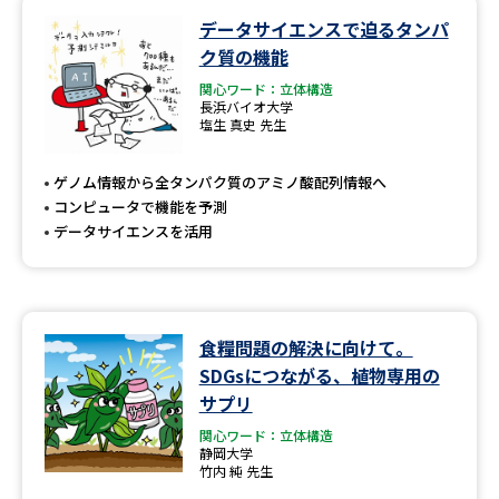
データサイエンスで迫るタンパ
データサイエンス特集
奨学金・特待生制度特集
ク質の機能
関心ワード：立体構造
デジタルパンフレット
進路の３択
長浜バイオ大学
塩生 真史 先生
新学年スタート号特集ページ
新学年スタート号特集ページ
（高3生用）
（高2生用）
ゲノム情報から全タンパク質のアミノ酸配列情報へ
コンピュータで機能を予測
SELFBRAND特集ページ
データサイエンスを活用
オープンキャンパスなどを調べる
食糧問題の解決に向けて。
オープンキャンパス検索
実施プログラムから探す
SDGsにつながる、植物専用の
サプリ
来場型・Web型イベント特集
夢ナビライブ
関心ワード：立体構造
静岡大学
竹内 純 先生