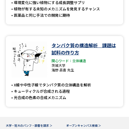
受験準備
資料検索
環境変化に強い植物にする成長調整サプリ
植物が有する未知のメカニズムを発見するチャンス
医薬品と同じ手法での開発に期待
志望校・出願校を調べる
併願校選び
受験スケジュールを立てよう
タンパク質の構造解析 課題は
試料の作り方
先輩が入学を決めた理由
テレメール全国一斉進学調査
関心ワード：立体構造
茨城大学
新生活お役立ちガイド
海野 昌喜 先生
X線や中性子線でタンパク質の立体構造を解析
キューティクルが合成される過程
学問発見
学問検索
光合成の色素の合成メカニズム
大学で学びたい学問発見
大学・短大のパンフ・願書を請求 ＞
オープンキャンパス検索 ＞