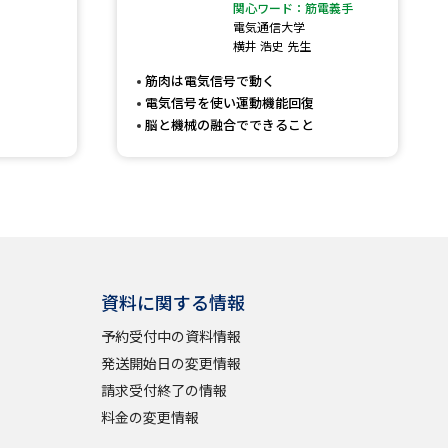
関心ワード：筋電義手
電気通信大学
」の請求
高等学校卒業程度認定試験
横井 浩史 先生
格認定試験
筋肉は電気信号で動く
電気信号を使い運動機能回復
脳と機械の融合でできること
大学検索
べる
資料に関する情報
ローバルに強い大学特集
予約受付中の資料情報
制度特集
デジタルパンフレット
発送開始日の変更情報
請求受付終了の情報
ジ（高3生用）
料金の変更情報
）