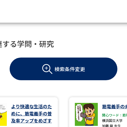
資料請求
連する学問・研究
大学・短大の資料種類から請
検索条件変更
大学パンフ
学部・学科パンフ
総合型選抜・学校推薦型選抜 募集要項＆
大学入学共通テスト利用選抜の募集要項
大学・短大以外の資料から請
より快適な生活のた
筋電義手の
めに、筋電義手の普
関心ワード：筋
専門学校の資料請求
大学院の資料請求
及率アップをめざす
横浜国立大学
加藤 龍 先生