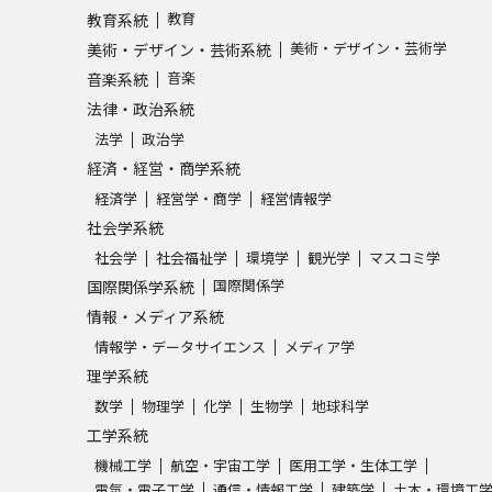
教育
教育系統
SELFBRAND特集ページ
美術・デザイン・芸術学
美術・デザイン・芸術系統
音楽
音楽系統
オープンキャンパスなどを調
法律・政治系統
オープンキャンパス検索
実施プログラ
法学
政治学
経済・経営・商学系統
来場型・Web型イベント特集
夢ナビ
経済学
経営学・商学
経営情報学
社会学系統
社会学
社会福祉学
環境学
観光学
マスコミ学
受験準備
国際関係学
国際関係学系統
情報・メディア系統
情報学・データサイエンス
メディア学
志望校・出願校を調べる
理学系統
数学
物理学
化学
生物学
地球科学
併願校選び
受験スケジュールを立てよ
工学系統
テレメール全国一斉進学調査
新生活お
機械工学
航空・宇宙工学
医用工学・生体工学
電気・電子工学
通信・情報工学
建築学
土木・環境工