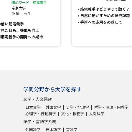
大学入学共通テスト「受験案内」の請求
関心ワード：筋電義手
帝京大学
筋電義手はどうやって動く？
大学入学共通テスト「受験上の配慮案内
沖 雄二 先生
自然に動かすための研究課題
手術への応用をめざして
幼稚園教員資格認定試験
小学校教員資
の低い筋電義手
で見た目も、機能も向上
高等学校（情報）教員資格認定試験
用筋電義手の開発への期待
大学研究
大学で学べる内容や特徴を調
学問分野から大学を探す
新増設大学・学部・学科特集
国際・グ
文学・人文系統
データサイエンス特集
奨学金・特待生
日本文学
外国文学
史学・地理学
哲学・倫理・宗教学
心理学・行動科学
文化・教養学
人間科学
進路の３択
新学年スタート号特集ペー
語学・言語学系統
新学年スタート号特集ページ（高2生用
外国語学
日本語学
言語学