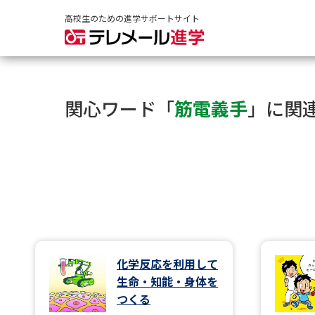
高校生のための進学サポートサイト
関心ワード「
筋電義手
」に関
化学反応を利用して
生命・知能・身体を
つくる