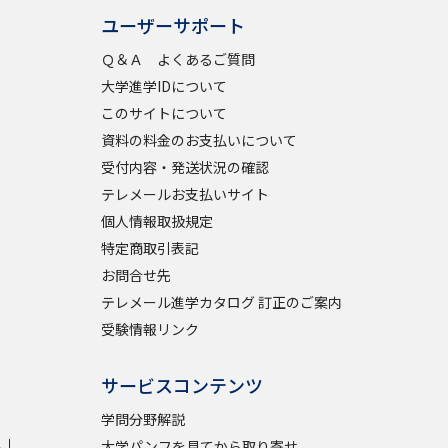
ユーザーサポート
Ｑ＆Ａ よくあるご質問
べる
大学進学IDについて
このサイトについて
ムから探す
資料の料金のお支払いについて
ライブ
受付内容・発送状況の確認
テレメールお支払いサイト
個人情報取扱規定
特定商取引表記
資料検索
お問合せ先
テレメール進学カタログ 訂正のご案内
受験情報リンク
う
先輩が入学を決めた理由
サービスコンテンツ
役立ちガイド
学問分野解説
学
大学パンフを見てから取り寄せ