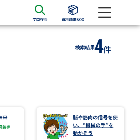
学問検索
資料請求BOX
4
資料検索
検索結果
件
求
願書
＆願書
過去問題集
求
未来
脳や筋肉の信号を使
い、“機械の手”を
電義手
留学・進学関連、塾・予備校
動かそう