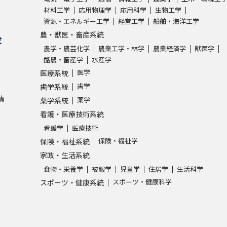
材料工学
応用物理学
応用科学
生物工学
資源・エネルギー工学
経営工学
船舶・海洋工学
学問発見
農・獣医・畜産系統
求
農学・農芸化学
農業工学・林学
農業経済学
獣医学
酪農・畜産学
水産学
大学で学びたい学問発見
医学
医療系統
歯学
歯学系統
学問のミニ講義「夢ナビ講義」
学問分
請
薬学
薬学系統
看護・医療技術系統
看護学
医療技術
ユーザーサポート
保険・福祉学
保険・福祉系統
家政・生活系統
Ｑ＆Ａ よくあるご質問
大学進学IDにつ
食物・栄養学
被服学
児童学
住居学
生活科学
スポーツ・健康科学
スポーツ・健康系統
資料の料金の
お支払いについて
受付内容
個人情報取扱規定
特定商取引表記
お
受験情報リンク