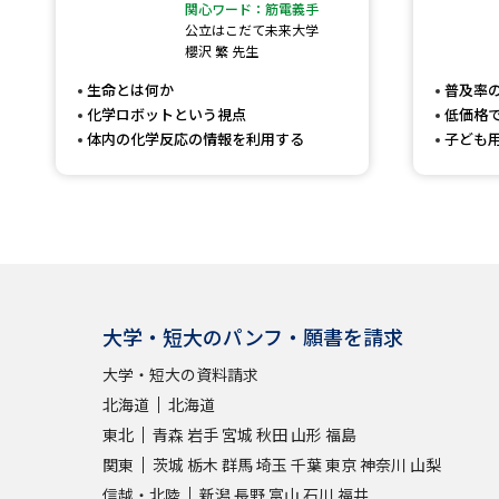
関心ワード：筋電義手
公立はこだて未来大学
櫻沢 繁 先生
生命とは何か
普及率
化学ロボットという視点
低価格
体内の化学反応の情報を利用する
子ども
大学・短大のパンフ・願書を請求
大学・短大の資料請求
北海道
北海道
東北
青森
岩手
宮城
秋田
山形
福島
関東
茨城
栃木
群馬
埼玉
千葉
東京
神奈川
山梨
信越・北陸
新潟
長野
富山
石川
福井