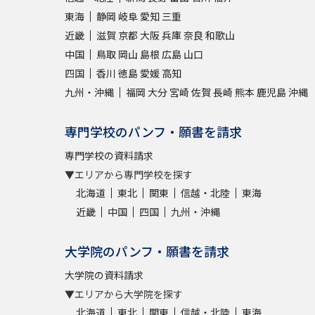
東海
静岡
岐阜
愛知
三重
近畿
滋賀
京都
大阪
兵庫
奈良
和歌山
中国
鳥取
岡山
島根
広島
山口
四国
香川
徳島
愛媛
高知
九州・沖縄
福岡
大分
宮崎
佐賀
長崎
熊本
鹿児島
沖縄
専門学校のパンフ・願書を請求
専門学校の資料請求
▼エリアから専門学校を探す
北海道
東北
関東
信越・北陸
東海
近畿
中国
四国
九州・沖縄
大学院のパンフ・願書を請求
大学院の資料請求
▼エリアから大学院を探す
北海道
東北
関東
信越・北陸
東海