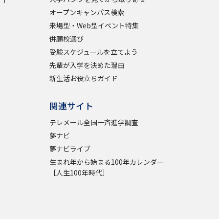
オープンキャンパス検索
学問検索
来場型・Web型イベント特集
併願校選び
受験スケジュールを立てよう
先輩が入学を決めた理由
新生活お役立ちガイド
野解説
学問の教科書
夢ナビライブ
関連サイト
テレメール全国一斉進学調査
夢ナビ
夢ナビライブ
いて
このサイトについて
生まれ年から始まる100年カレンダー
［人生100年時代］
・発送状況の確認
テレメール
お支払いサイト
問合せ先
テレメール進学カタログ
訂正のご案内