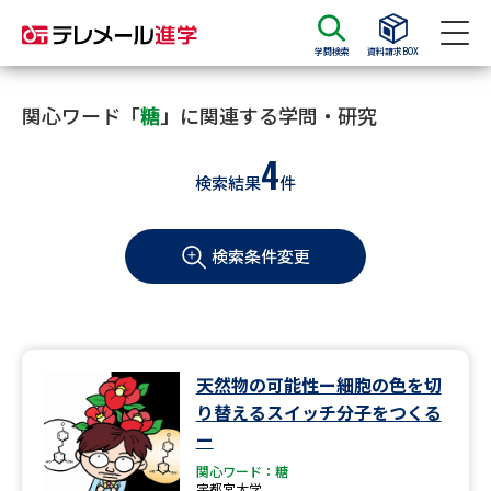
学問検索
資料請求BOX
資料請求
資料検索
関心ワード「
糖
」に関連する学問・研究
4
検索結果
件
大学・短大の資料種類から請求
検索条件変更
大学パンフ
学部・学科パンフ
総合型選抜・学校推薦型選抜 募
大学入学共通テスト利用選抜の
集要項＆願書
募集要項＆願書
過去問題集
天然物の可能性ー細胞の色を切
り替えるスイッチ分子をつくる
大学・短大以外の資料から請求
ー
関心ワード：糖
宇都宮大学