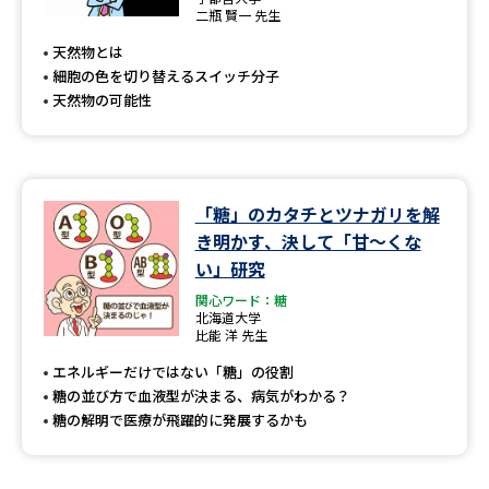
専門学校の資料請求
大学院の資料請求
二瓶 賢一 先生
天然物とは
大学入学共通テスト「受験案
留学・進学関連、塾・予備校
内」の請求
細胞の色を切り替えるスイッチ分子
天然物の可能性
大学入学共通テスト「受験上の
高等学校卒業程度認定試験
配慮案内」の請求
幼稚園教員資格認定試験
小学校教員資格認定試験
「糖」のカタチとツナガリを解
高等学校（情報）教員資格認定
き明かす、決して「甘～くな
試験
い」研究
関心ワード：糖
北海道大学
大学研究
大学検索
比能 洋 先生
エネルギーだけではない「糖」の役割
糖の並び方で血液型が決まる、病気がわかる？
大学で学べる内容や特徴を調べる
糖の解明で医療が飛躍的に発展するかも
国際・グローバルに強い大学特
新増設大学・学部・学科特集
集