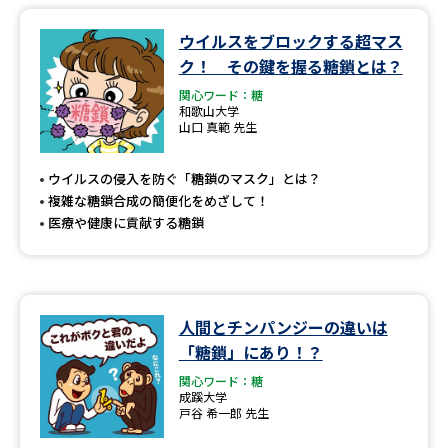
ウイルスをブロックする超マス
データサイエンス特集
奨学金・特待生制度特集
ク！ その鍵を握る糖鎖とは？
関心ワード：糖
デジタルパンフレット
進路の３択
和歌山大学
山口 真範 先生
新学年スタート号特集ページ
新学年スタート号特集ページ
（高3生用）
（高2生用）
ウイルスの侵入を防ぐ「糖鎖のマスク」とは？
複雑な糖鎖合成の簡便化をめざして！
SELFBRAND特集ページ
医療や健康に貢献する糖鎖
オープンキャンパスなどを調べる
オープンキャンパス検索
実施プログラムから探す
人間とチンパンジーの違いは
「糖鎖」にあり！？
来場型・Web型イベント特集
夢ナビライブ
関心ワード：糖
成蹊大学
戸谷 希一郎 先生