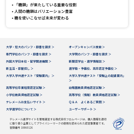
受験準備
資料検索
「糖鎖」が果たしている重要な役割
人間の糖鎖はバリエーション豊富
糖を使いこなせば未来が変わる
志望校・出願校を調べる
併願校選び
受験スケジュールを立てよう
大学・短大のパンフ・願書を請求 ＞
オープンキャンパス検索 ＞
専門学校のパンフ・願書を請求 ＞
大学院のパンフ・願書を請求 ＞
先輩が入学を決めた理由
テレメール全国一斉進学調査
外国大学日本校・留学関連機関 ＞
新聞奨学会・進学情報誌 ＞
新生活・部屋探し ＞
進学塾・予備校、高卒認定予備校 ＞
新生活お役立ちガイド
大学入学共通テスト「受験案内」 ＞
大学入学共通テスト「受験上の配慮案内」
＞
高等学校卒業程度認定試験 ＞
幼稚園教員資格認定試験 ＞
小学校教員資格認定試験 ＞
高等学校（情報）教員資格認定試験 ＞
学問発見
学問検索
テレメールお支払いサイト ＞
Ｑ＆Ａ よくあるご質問 ＞
大学進学IDについて ＞
ユーザーサポート ＞
大学で学びたい学問発見
テレメール進学サイトを管理運営する株式会社フロムページは、個人情報を適切
に取り扱う企業としてプライバシーマークの使用を認められた認定事業者です。
登録番号 10860126