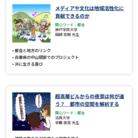
メディアや文化は地域活性化に
データサイエンス特集
奨学金・特待生制度特集
貢献できるのか
関心ワード：都会
デジタルパンフレット
進路の３択
神戸学院大学
岡崎 宏樹 先生
新学年スタート号特集ページ
新学年スタート号特集ページ
（高3生用）
（高2生用）
都会と地方のリンク
兵庫県の中山間部でのプロジェクト
SELFBRAND特集ページ
共に生きる喜び
オープンキャンパスなどを調べる
超高層ビルからの夜景は何が違
オープンキャンパス検索
実施プログラムから探す
う？ 都市の空間を解析する
関心ワード：都会
来場型・Web型イベント特集
夢ナビライブ
法政大学
安藤 直見 先生