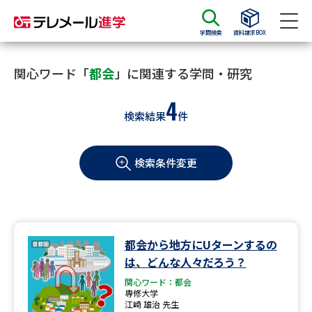
学問検索
資料請求BOX
資料請求
資料検索
関心ワード「
都会
」に関連する学問・研究
4
検索結果
件
大学・短大の資料種類から請求
検索条件変更
大学パンフ
学部・学科パンフ
総合型選抜・学校推薦型選抜 募
大学入学共通テスト利用選抜の
集要項＆願書
募集要項＆願書
過去問題集
都会から地方にUターンするの
は、どんな人々だろう？
大学・短大以外の資料から請求
関心ワード：都会
専修大学
江崎 雄治 先生