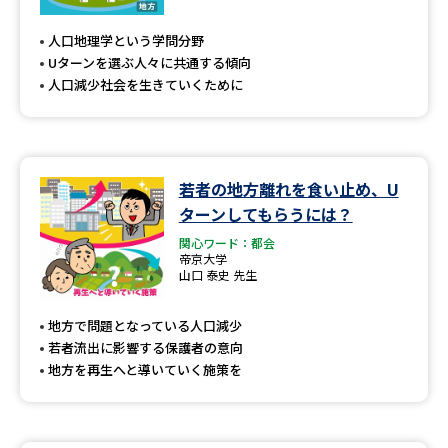
専門学校の資料請求
大学院の資料請求
人口地理学という学問分野
大学入学共通テスト「受験案
留学・進学関連、塾・予備校
Uターンを選ぶ人々に共通する傾向
内」の請求
人口減少社会を生きていくために
大学入学共通テスト「受験上の
高等学校卒業程度認定試験
配慮案内」の請求
幼稚園教員資格認定試験
小学校教員資格認定試験
若者の地方離れを食い止め、U
ターンしてもらうには？
高等学校（情報）教員資格認定
試験
関心ワード：都会
帝京大学
山口 泰史 先生
大学研究
大学検索
地方で問題となっている人口減少
若者流出に影響する保護者の意向
地方を再生へと導いていく施策を
大学で学べる内容や特徴を調べる
国際・グローバルに強い大学特
新増設大学・学部・学科特集
集