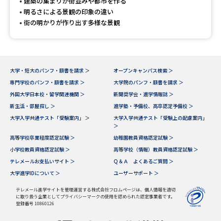
受験準備
資料検索
建築の集まりが街並みや都市を作る
明るさによる景観の印象の違い
街の明かりが作り出す多様な景観
志望校・出願校を調べる
併願校選び
受験スケジュールを立てよう
大学・短大のパンフ・願書を請求 ＞
オープンキャンパス検索 ＞
専門学校のパンフ・願書を請求 ＞
大学院のパンフ・願書を請求 ＞
先輩が入学を決めた理由
テレメール全国一斉進学調査
外国大学日本校・留学関連機関 ＞
新聞奨学会・進学情報誌 ＞
新生活・部屋探し ＞
進学塾・予備校、高卒認定予備校 ＞
大学入学共通テスト「受験案内」 ＞
大学入学共通テスト「受験上の配慮案内」
新生活お役立ちガイド
＞
高等学校卒業程度認定試験 ＞
幼稚園教員資格認定試験 ＞
小学校教員資格認定試験 ＞
高等学校（情報）教員資格認定試験 ＞
学問発見
学問検索
テレメールお支払いサイト ＞
Ｑ＆Ａ よくあるご質問 ＞
大学進学IDについて ＞
ユーザーサポート ＞
テレメール進学サイトを管理運営する株式会社フロムページは、個人情報を適切
大学で学びたい学問発見
に取り扱う企業としてプライバシーマークの使用を認められた認定事業者です。
登録番号 10860126