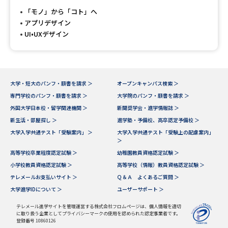
受験準備
資料検索
「モノ」から「コト」へ
アプリデザイン
UI•UXデザイン
志望校・出願校を調べる
併願校選び
受験スケジュールを立てよう
大学・短大のパンフ・願書を請求 ＞
オープンキャンパス検索 ＞
先輩が入学を決めた理由
テレメール全国一斉進学調査
専門学校のパンフ・願書を請求 ＞
大学院のパンフ・願書を請求 ＞
外国大学日本校・留学関連機関 ＞
新聞奨学会・進学情報誌 ＞
新生活・部屋探し ＞
進学塾・予備校、高卒認定予備校 ＞
新生活お役立ちガイド
大学入学共通テスト「受験案内」 ＞
大学入学共通テスト「受験上の配慮案内」
＞
高等学校卒業程度認定試験 ＞
幼稚園教員資格認定試験 ＞
学問発見
学問検索
小学校教員資格認定試験 ＞
高等学校（情報）教員資格認定試験 ＞
テレメールお支払いサイト ＞
Ｑ＆Ａ よくあるご質問 ＞
大学進学IDについて ＞
ユーザーサポート ＞
大学で学びたい学問発見
テレメール進学サイトを管理運営する株式会社フロムページは、個人情報を適切
に取り扱う企業としてプライバシーマークの使用を認められた認定事業者です。
登録番号 10860126