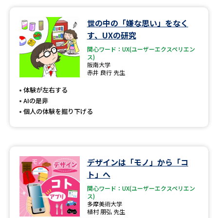
データサイエンス特集
奨学金・特待生制度特集
世の中の「嫌な思い」をなく
す、UXの研究
デジタルパンフレット
進路の３択
関心ワード：UX(ユーザーエクスペリエン
ス)
阪南大学
新学年スタート号特集ページ
新学年スタート号特集ページ
赤井 良行 先生
（高3生用）
（高2生用）
体験が左右する
AIの是非
SELFBRAND特集ページ
個人の体験を掘り下げる
オープンキャンパスなどを調べる
オープンキャンパス検索
実施プログラムから探す
デザインは「モノ」から「コ
ト」へ
来場型・Web型イベント特集
夢ナビライブ
関心ワード：UX(ユーザーエクスペリエン
ス)
多摩美術大学
植村 朋弘 先生