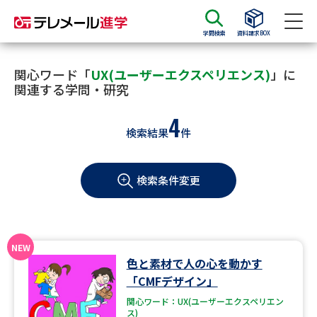
学問検索
資料請求BOX
資料請求
資料検索
関心ワード「
UX(ユーザーエクスペリエンス)
」に
関連する学問・研究
4
大学・短大の資料種類から請求
検索結果
件
大学パンフ
学部・学科パンフ
検索条件変更
総合型選抜・学校推薦型選抜 募
大学入学共通テスト利用選抜の
集要項＆願書
募集要項＆願書
過去問題集
色と素材で人の心を動かす
大学・短大以外の資料から請求
「CMFデザイン」
関心ワード：UX(ユーザーエクスペリエン
ス)