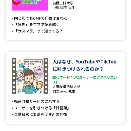
専門学校の資料請求
大学院の資料請求
前橋工科大学
中島 陽子 先生
大学入学共通テスト「受験案
留学・進学関連、塾・予備校
同じ形でもCMFで印象は変わる
内」の請求
「好き」を工学で読み解く
大学入学共通テスト「受験上の
「サスマテ」って知ってる？
高等学校卒業程度認定試験
配慮案内」の請求
幼稚園教員資格認定試験
小学校教員資格認定試験
人はなぜ、YouTubeやTikTok
高等学校（情報）教員資格認定
試験
に引きつけられるのか？
関心ワード：UX(ユーザーエクスペリエン
ス)
大阪経済法科大学
大学研究
大学検索
岡野 寿彦 先生
動画共有サービスにハマる
ユーザーを引きつける「好循環」
大学で学べる内容や特徴を調べる
企業経営に変革を促すAIの存在
国際・グローバルに強い大学特
新増設大学・学部・学科特集
集