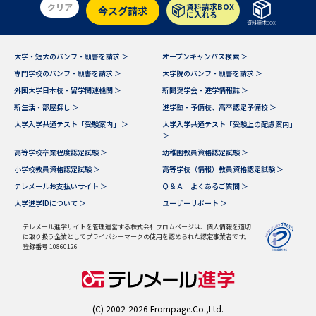
クリア
資料請求BOX
今スグ請求
に入れる
資料請求BOX
大学・短大のパンフ・願書を請求 ＞
オープンキャンパス検索 ＞
専門学校のパンフ・願書を請求 ＞
大学院のパンフ・願書を請求 ＞
外国大学日本校・留学関連機関 ＞
新聞奨学会・進学情報誌 ＞
新生活・部屋探し ＞
進学塾・予備校、高卒認定予備校 ＞
大学入学共通テスト「受験案内」 ＞
大学入学共通テスト「受験上の配慮案内」
＞
高等学校卒業程度認定試験 ＞
幼稚園教員資格認定試験 ＞
小学校教員資格認定試験 ＞
高等学校（情報）教員資格認定試験 ＞
テレメールお支払いサイト ＞
Ｑ＆Ａ よくあるご質問 ＞
大学進学IDについて ＞
ユーザーサポート ＞
テレメール進学サイトを管理運営する株式会社フロムページは、個人情報を適切
に取り扱う企業としてプライバシーマークの使用を認められた認定事業者です。
登録番号 10860126
(C) 2002-2026 Frompage.Co.,Ltd.