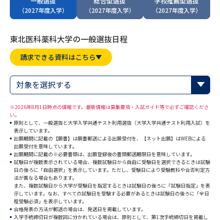
一般選抜
総合型選抜
学校推薦型選抜
専門学校の資料請求
大学院の資料請求
（2027年度入学）
（2027年度入学）
（2027年度入学）
大学入学共通テスト「受験案
留学・進学関連、塾・予備校
内」の請求
東北医科薬科大学の一般選抜日程
大学入学共通テスト「受験上の
高等学校卒業程度認定試験
請求できる資料はこちら
配慮案内」の請求
幼稚園教員資格認定試験
小学校教員資格認定試験
対象を選択する
高等学校（情報）教員資格認定
※2026年8月1日時点の情報です。最新情報は募集要項・入試ガイド等で必ずご確認くださ
試験
い。
原則として、一般選抜と大学入学共通テスト利用選抜（大学入学共通テスト利用入試）を
表示しています。
出願期間に記載の【願書】は願書郵送による出願受付を、【ネット出願】はWEBによる
出願受付を意味しています。
大学研究
大学検索
出願期間に記載の※必要書類は、出願登録後の書類郵送期限日を意味しています。
試験日が複数表示されている場合、複数試験日から自由に受験日を選択できるときは試験
日の後ろに「自由選択」を表示しています。ただし、受験日により受験教科や合否判定方
法が異なる場合もあります。
大学で学べる内容や特徴を調べる
また、複数試験日から大学が受験日を指定するときは試験日の後ろに「試験日指定」を表
示しています。なお、すべての試験日を受験する必要があるときは試験日の後ろに「全日
程受験必須」を表示しています。
国際・グローバルに強い大学特
合格発表の方法が郵送の場合は、発送日を掲載しています。
新増設大学・学部・学科特集
入学手続締切日が複数回に分かれている場合は、原則として、第1次手続締切日を掲載し
集