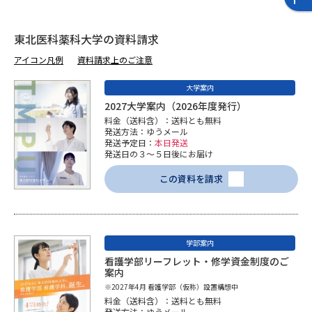
受験準備
資料検索
東北医科薬科大学の資料請求
志望校・出願校を調べる
アイコン凡例
資料請求上のご注意
大学案内
併願校選び
受験スケジュールを立てよう
2027大学案内（2026年度発行）
料金（送料含）：送料とも無料
先輩が入学を決めた理由
テレメール全国一斉進学調査
発送方法：ゆうメール
発送予定日：
本日発送
発送日の３～５日後にお届け
新生活お役立ちガイド
この資料を請求
学問発見
学問検索
学部案内
看護学部リーフレット・修学資金制度のご
案内
大学で学びたい学問発見
※2027年4月 看護学部（仮称）設置構想中
料金（送料含）：送料とも無料
発送方法：ゆうメール