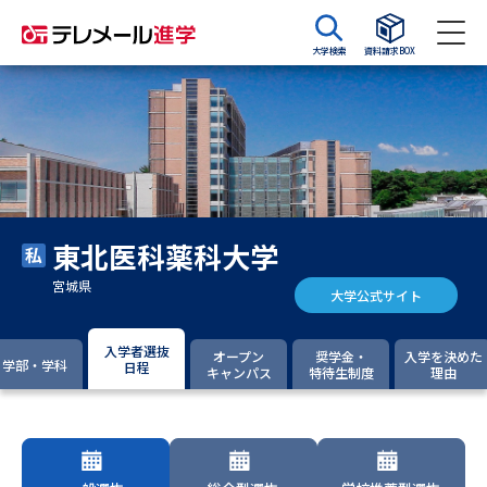
大学検索
資料請求BOX
資料請求
資料検索
大学・短大の資料種類から請求
東北医科薬科大学
大学パンフ
学部・学科パンフ
宮城県
大学公式サイト
総合型選抜・学校推薦型選抜 募
大学入学共通テスト利用選抜の
集要項＆願書
募集要項＆願書
入学者選抜
オープン
奨学金・
入学を決めた
学部・学科
日程
キャンパス
特待生制度
理由
過去問題集
大学・短大以外の資料から請求