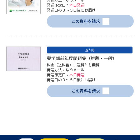
学問のミニ講義「夢ナビ講義」
学問分野解説
発送予定日：
本日発送
発送日の３～５日後にお届け
学問の教科書
夢ナビライブ
この資料を請求
ユーザーサポート
過去問
Ｑ＆Ａ よくあるご質問
大学進学IDについて
薬学部前年度問題集（推薦・一般）
料金（送料含）：送料とも無料
資料の料金の
発送方法：ゆうメール
受付内容・発送状況の確認
お支払いについて
発送予定日：
本日発送
発送日の３～５日後にお届け
テレメール
個人情報取扱規定
お支払いサイト
この資料を請求
テレメール進学カタログ
特定商取引表記
訂正のご案内