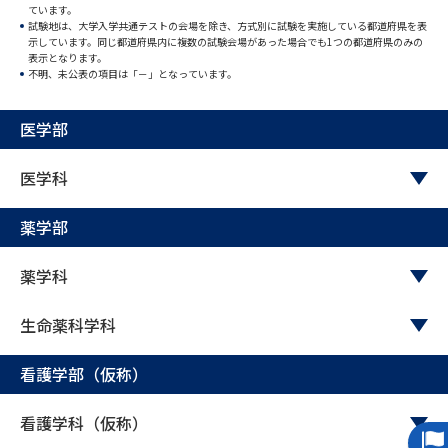
ています。
試験地は、大学入学共通テストの会場を除き、方式別に試験を実施している都道府県を表
データサイエンス特集
奨学金・特待生制度特集
示しています。同じ都道府県内に複数の試験会場があった場合でも1つの都道府県のみの
表示となります。
不明、未公表の項目は「－」となっています。
デジタルパンフレット
進路の３択
医学部
新学年スタート号特集ページ
新学年スタート号特集ページ
（高3生用）
（高2生用）
医学科
SELFBRAND特集ページ
薬学部
オープンキャンパスなどを調べる
薬学科
オープンキャンパス検索
実施プログラムから探す
生命薬科学科
来場型・Web型イベント特集
夢ナビライブ
看護学部（仮称）
看護学科（仮称）