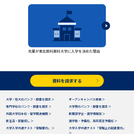
専門学校の資料請求
大学院の資料請求
大学入学共通テスト「受験案
留学・進学関連、塾・予備校
内」の請求
大学入学共通テスト「受験上の
高等学校卒業程度認定試験
配慮案内」の請求
幼稚園教員資格認定試験
小学校教員資格認定試験
先輩が東北医科薬科大学に入学を決めた理由
高等学校（情報）教員資格認定
試験
資料を請求する
大学研究
大学検索
大学・短大のパンフ・願書を請求 ＞
オープンキャンパス検索 ＞
専門学校のパンフ・願書を請求 ＞
大学院のパンフ・願書を請求 ＞
大学で学べる内容や特徴を調べる
外国大学日本校・留学関連機関 ＞
新聞奨学会・進学情報誌 ＞
新生活・部屋探し ＞
進学塾・予備校、高卒認定予備校 ＞
国際・グローバルに強い大学特
大学入学共通テスト「受験案内」 ＞
大学入学共通テスト「受験上の配慮案内」
新増設大学・学部・学科特集
集
＞