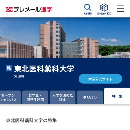
大学検索
資料請求BOX
資料請求
資料検索
大学・短大の資料種類から請求
東北医科薬科大学
大学パンフ
学部・学科パンフ
宮城県
大学公式サイト
総合型選抜・学校推薦型選抜 募
大学入学共通テスト利用選抜の
集要項＆願書
募集要項＆願書
オープン
奨学金・
入学を決めた
特 集
デジパン
キャンパス
特待生制度
理由
過去問題集
大学・短大以外の資料から請求
東北医科薬科大学の特集