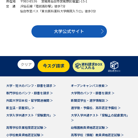
受験準備
資料検索
所在地
〒983-8536 宮城県仙台市宮城野区福室1-15-1
交 通
JR仙石線「陸前高砂駅」徒歩7分
仙台市営バス「東北医科薬科大学病院入り口」徒歩3分
志望校・出願校を調べる
大学公式サイト
併願校選び
受験スケジュールを立てよう
先輩が入学を決めた理由
テレメール全国一斉進学調査
クリア
資料請求BOX
今スグ請求
に入れる
資料請求BOX
新生活お役立ちガイド
大学・短大のパンフ・願書を請求 ＞
オープンキャンパス検索 ＞
専門学校のパンフ・願書を請求 ＞
大学院のパンフ・願書を請求 ＞
学問発見
学問検索
外国大学日本校・留学関連機関 ＞
新聞奨学会・進学情報誌 ＞
新生活・部屋探し ＞
進学塾・予備校、高卒認定予備校 ＞
大学入学共通テスト「受験案内」 ＞
大学入学共通テスト「受験上の配慮案内」
＞
大学で学びたい学問発見
高等学校卒業程度認定試験 ＞
幼稚園教員資格認定試験 ＞
小学校教員資格認定試験 ＞
高等学校（情報）教員資格認定試験 ＞