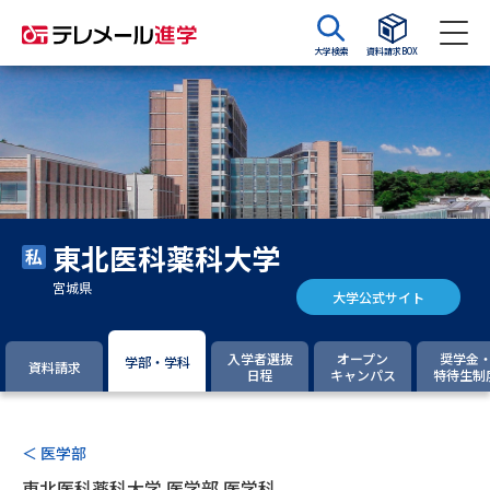
大学検索
資料請求BOX
資料請求
資料検索
大学・短大の資料種類から請求
東北医科薬科大学
大学パンフ
学部・学科パンフ
宮城県
大学公式サイト
総合型選抜・学校推薦型選抜 募
大学入学共通テスト利用選抜の
集要項＆願書
募集要項＆願書
入学者選抜
オープン
奨学金
学部・学科
資料請求
日程
キャンパス
特待生制
過去問題集
大学・短大以外の資料から請求
＜ 医学部
東北医科薬科大学 医学部 医学科