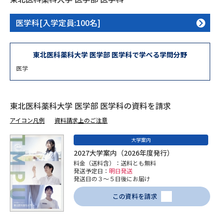
専門学校の資料請求
大学院の資料請求
医学科[入学定員:100名]
大学入学共通テスト「受験案
留学・進学関連、塾・予備校
内」の請求
大学入学共通テスト「受験上の
東北医科薬科大学 医学部 医学科で学べる学問分野
高等学校卒業程度認定試験
配慮案内」の請求
医学
幼稚園教員資格認定試験
小学校教員資格認定試験
高等学校（情報）教員資格認定
東北医科薬科大学 医学部 医学科の資料を請求
試験
アイコン凡例
資料請求上のご注意
大学案内
大学研究
大学検索
2027大学案内（2026年度発行）
料金（送料含）：送料とも無料
発送予定日：
明日発送
発送日の３～５日後にお届け
大学で学べる内容や特徴を調べる
この資料を請求
国際・グローバルに強い大学特
新増設大学・学部・学科特集
集