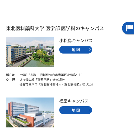
データサイエンス特集
奨学金・特待生制度特集
東北医科薬科大学 医学部 医学科のキャンパス
デジタルパンフレット
進路の３択
小松島キャンパス
新学年スタート号特集ページ
新学年スタート号特集ページ
（高3生用）
（高2生用）
地 図
SELFBRAND特集ページ
所在地
〒981-8558 宮城県仙台市青葉区小松島4-4-1
オープンキャンパスなどを調べる
交 通
ＪＲ仙山線「東照宮駅」徒歩15分
仙台市営バス「東北医科薬科大・東北高校前」徒歩1分
オープンキャンパス検索
実施プログラムから探す
福室キャンパス
来場型・Web型イベント特集
夢ナビライブ
地 図