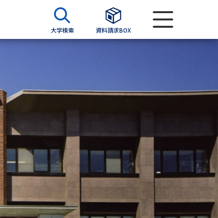
大学検索
資料請求BOX
資料検索
求
願書
＆願書
過去問題集
求
留学・進学関連、塾・予備校