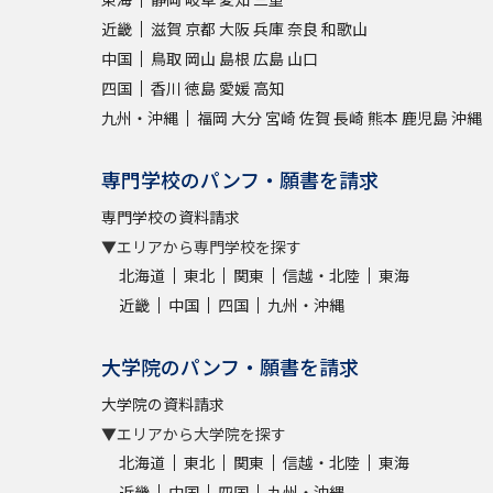
近畿
滋賀
京都
大阪
兵庫
奈良
和歌山
中国
鳥取
岡山
島根
広島
山口
四国
香川
徳島
愛媛
高知
九州・沖縄
福岡
大分
宮崎
佐賀
長崎
熊本
鹿児島
沖縄
専門学校のパンフ・願書を請求
専門学校の資料請求
▼エリアから専門学校を探す
北海道
東北
関東
信越・北陸
東海
近畿
中国
四国
九州・沖縄
大学院のパンフ・願書を請求
大学院の資料請求
▼エリアから大学院を探す
北海道
東北
関東
信越・北陸
東海
近畿
中国
四国
九州・沖縄