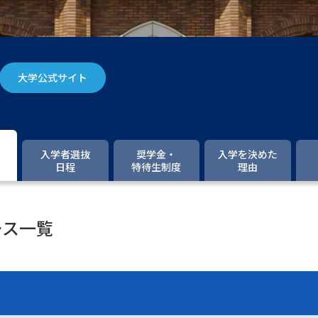
大学入学共通テスト「受験案内」の請求
大学入学共通テスト「受験上の配慮案内
幼稚園教員資格認定試験
小学校教員資
大学公式サイト
高等学校（情報）教員資格認定試験
大学研究
入学者選抜
奨学金・
入学を決めた
日程
特待生制度
理由
大学で学べる内容や特徴を調
ース一覧
新増設大学・学部・学科特集
国際・グ
データサイエンス特集
奨学金・特待生
進路の３択
新学年スタート号特集ペー
新学年スタート号特集ページ（高2生用