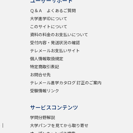
ユーザーサポート
Ｑ＆Ａ よくあるご質問
学問検索
大学進学IDについて
このサイトについて
資料の料金のお支払いについて
受付内容・発送状況の確認
テレメールお支払いサイト
野解説
学問の教科書
夢ナビライブ
個人情報取扱規定
特定商取引表記
お問合せ先
テレメール進学カタログ 訂正のご案内
受験情報リンク
いて
このサイトについて
サービスコンテンツ
・発送状況の確認
テレメール
お支払いサイト
学問分野解説
問合せ先
テレメール進学カタログ
訂正のご案内
学
大学パンフを見てから取り寄せ