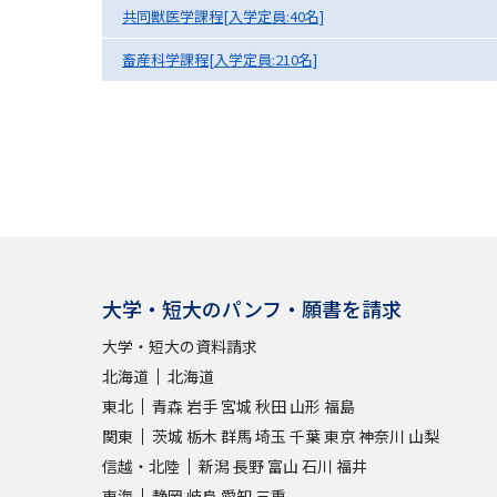
共同獣医学課程[入学定員:40名]
畜産科学課程[入学定員:210名]
大学・短大のパンフ・願書を請求
大学・短大の資料請求
北海道
北海道
東北
青森
岩手
宮城
秋田
山形
福島
関東
茨城
栃木
群馬
埼玉
千葉
東京
神奈川
山梨
信越・北陸
新潟
長野
富山
石川
福井
東海
静岡
岐阜
愛知
三重