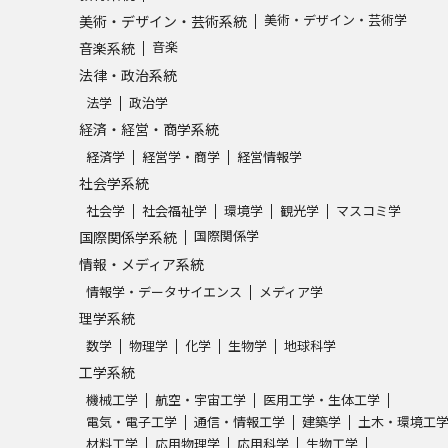
美術・デザイン・芸術学
美術・デザイン・芸術系統
音楽
音楽系統
学問発見
法律・政治系統
法学
政治学
大学で学びたい学問発見
経済・経営・商学系統
経済学
経営学・商学
経営情報学
学問のミニ講義「夢ナビ講義」
学問分
社会学系統
社会学
社会福祉学
環境学
観光学
マスコミ学
国際関係学
国際関係学系統
ユーザーサポート
情報・メディア系統
情報学・データサイエンス
メディア学
理学系統
Ｑ＆Ａ よくあるご質問
大学進学IDにつ
数学
物理学
化学
生物学
地球科学
資料の料金の
お支払いについて
受付内容
工学系統
個人情報取扱規定
特定商取引表記
お
機械工学
航空・宇宙工学
医用工学・生体工学
電気・電子工学
通信・情報工学
建築学
土木・環境工
受験情報リンク
材料工学
応用物理学
応用科学
生物工学