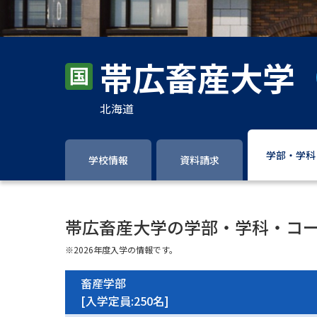
帯広畜産大学
北海道
学部・学科
学校情報
資料請求
帯広畜産大学の学部・学科・コ
※2026年度入学の情報です。
畜産学部
[入学定員:250名]