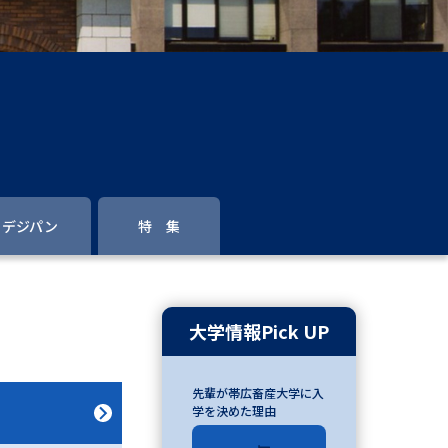
」の請求
高等学校卒業程度認定試験
格認定試験
大学検索
デジパン
特 集
べる
ローバルに強い大学特集
大学情報Pick UP
制度特集
デジタルパンフレット
先輩が帯広畜産大学に入
ジ（高3生用）
学を決めた理由
）