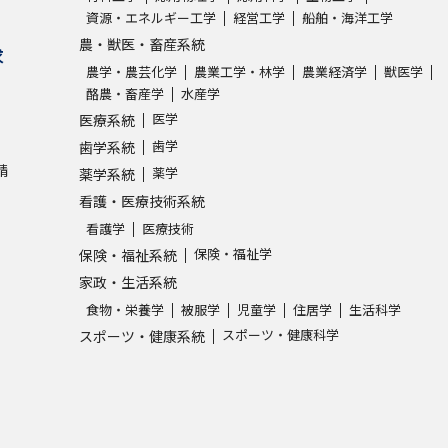
資源・エネルギー工学
経営工学
船舶・海洋工学
農・獣医・畜産系統
求
農学・農芸化学
農業工学・林学
農業経済学
獣医学
酪農・畜産学
水産学
医学
医療系統
歯学
歯学系統
請
薬学
薬学系統
看護・医療技術系統
看護学
医療技術
保険・福祉学
保険・福祉系統
家政・生活系統
食物・栄養学
被服学
児童学
住居学
生活科学
スポーツ・健康科学
スポーツ・健康系統