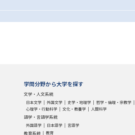
SELFBRAND特集ページ
オープンキャンパスなどを調
オープンキャンパス検索
実施プログラ
来場型・Web型イベント特集
夢ナビ
受験準備
学問分野から大学を探す
文学・人文系統
志望校・出願校を調べる
日本文学
外国文学
史学・地理学
哲学・倫理・宗教学
心理学・行動科学
文化・教養学
人間科学
併願校選び
受験スケジュールを立てよ
語学・言語学系統
テレメール全国一斉進学調査
新生活お
外国語学
日本語学
言語学
教育
教育系統