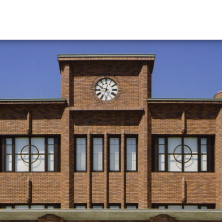
資料請求
大学・短大の資料種類から請
大学パンフ
学部・学科パンフ
総合型選抜・学校推薦型選抜 募集要項＆
大学入学共通テスト利用選抜の募集要項
大学・短大以外の資料から請
専門学校の資料請求
大学院の資料請求