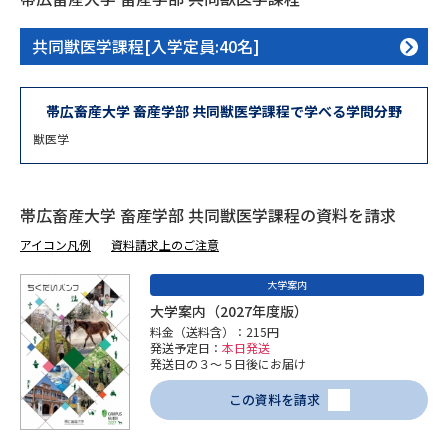
専門学校の資料請求
大学院の資料請求
共同獣医学課程[入学定員:40名]
大学入学共通テスト「受験案
留学・進学関連、塾・予備校
内」の請求
大学入学共通テスト「受験上の
帯広畜産大学 畜産学部 共同獣医学課程で学べる学問分野
高等学校卒業程度認定試験
配慮案内」の請求
獣医学
幼稚園教員資格認定試験
小学校教員資格認定試験
高等学校（情報）教員資格認定
帯広畜産大学 畜産学部 共同獣医学課程の資料を請求
試験
アイコン凡例
資料請求上のご注意
大学案内
大学研究
大学検索
大学案内（2027年度版）
料金（送料含）：215円
発送予定日：
本日発送
発送日の３～５日後にお届け
大学で学べる内容や特徴を調べる
この資料を請求
国際・グローバルに強い大学特
新増設大学・学部・学科特集
集