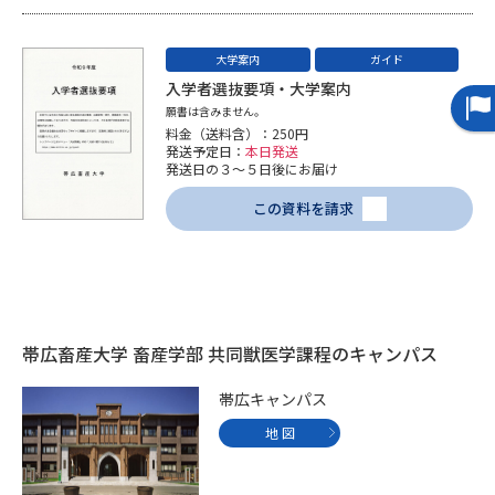
データサイエンス特集
奨学金・特待生制度特集
大学案内
ガイド
入学者選抜要項・大学案内
デジタルパンフレット
進路の３択
願書は含みません。
料金（送料含）：250円
発送予定日：
本日発送
新学年スタート号特集ページ
新学年スタート号特集ページ
発送日の３～５日後にお届け
（高3生用）
（高2生用）
この資料を請求
SELFBRAND特集ページ
オープンキャンパスなどを調べる
オープンキャンパス検索
実施プログラムから探す
帯広畜産大学 畜産学部 共同獣医学課程のキャンパス
帯広キャンパス
来場型・Web型イベント特集
夢ナビライブ
地 図