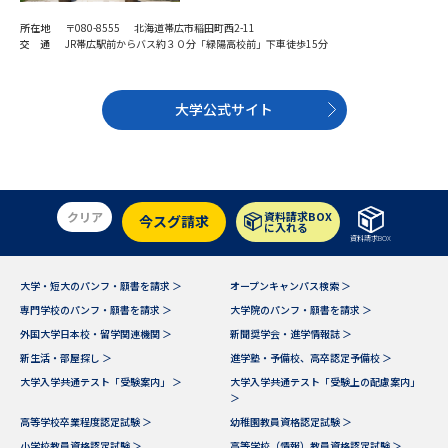
受験準備
資料検索
所在地
〒080-8555 北海道帯広市稲田町西2-11
交 通
JR帯広駅前からバス約３０分「緑陽高校前」下車徒歩15分
志望校・出願校を調べる
大学公式サイト
併願校選び
受験スケジュールを立てよう
先輩が入学を決めた理由
テレメール全国一斉進学調査
クリア
資料請求BOX
今スグ請求
に入れる
新生活お役立ちガイド
資料請求BOX
大学・短大のパンフ・願書を請求 ＞
オープンキャンパス検索 ＞
専門学校のパンフ・願書を請求 ＞
大学院のパンフ・願書を請求 ＞
学問発見
学問検索
外国大学日本校・留学関連機関 ＞
新聞奨学会・進学情報誌 ＞
新生活・部屋探し ＞
進学塾・予備校、高卒認定予備校 ＞
大学入学共通テスト「受験案内」 ＞
大学入学共通テスト「受験上の配慮案内」
大学で学びたい学問発見
＞
高等学校卒業程度認定試験 ＞
幼稚園教員資格認定試験 ＞
小学校教員資格認定試験 ＞
高等学校（情報）教員資格認定試験 ＞