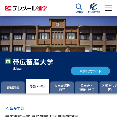
大学検索
資料請求BOX
資料請求
資料検索
大学・短大の資料種類から請求
帯広畜産大学
大学パンフ
学部・学科パンフ
北海道
大学公式サイト
総合型選抜・学校推薦型選抜 募
大学入学共通テスト利用選抜の
集要項＆願書
募集要項＆願書
入学者選抜
奨学金・
入学を決
学部・学科
資料請求
日程
特待生制度
理由
過去問題集
大学・短大以外の資料から請求
＜ 畜産学部
帯広畜産大学 畜産学部 共同獣医学課程