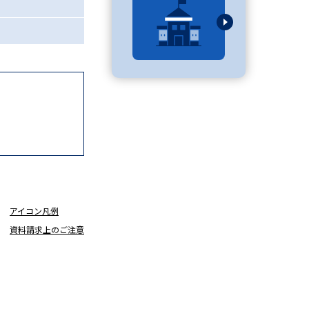
べる
ムから探す
ライブ
資料検索
アイコン凡例
資料請求上のご注意
う
先輩が入学を決めた理由
役立ちガイド