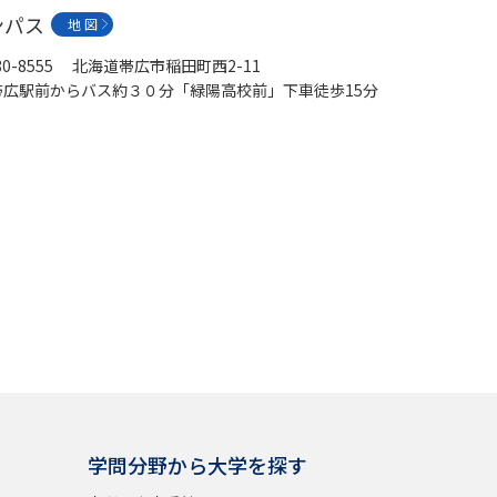
ンパス
地 図
80-8555 北海道帯広市稲田町西2-11
帯広駅前からバス約３０分「緑陽高校前」下車徒歩15分
学問分野から大学を探す