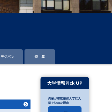
」の請求
高等学校卒業程度認定試験
格認定試験
大学検索
デジパン
特 集
べる
ローバルに強い大学特集
大学情報Pick UP
制度特集
デジタルパンフレット
先輩が帯広畜産大学に入
ジ（高3生用）
学を決めた理由
）