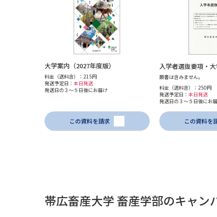
大学案内（2027年度版）
入学者選抜要項・大
料金（送料含）：215円
願書は含みません。
発送予定日：
本日発送
料金（送料含）：250円
発送日の３～５日後にお届け
発送予定日：
本日発送
発送日の３～５日後にお
この資料を請求
この資料を
帯広畜産大学 畜産学部のキャン