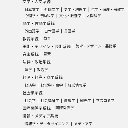
文学・人文系統
日本文学
外国文学
史学・地理学
哲学・倫理・宗教学
心理学・行動科学
文化・教養学
人間科学
語学・言語学系統
外国語学
日本語学
言語学
教育
教育系統
美術・デザイン・芸術学
美術・デザイン・芸術系統
音楽
音楽系統
法律・政治系統
法学
政治学
経済・経営・商学系統
経済学
経営学・商学
経営情報学
社会学系統
社会学
社会福祉学
環境学
観光学
マスコミ学
国際関係学
国際関係学系統
情報・メディア系統
情報学・データサイエンス
メディア学