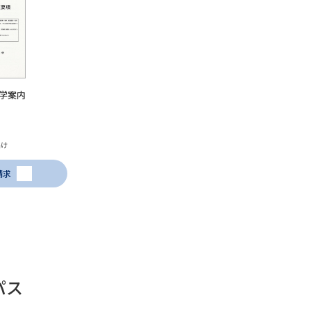
学問発見
大学で学びたい学問発見
学案内
学問のミニ講義「夢ナビ講義」
学問分
届け
請求
ユーザーサポート
Ｑ＆Ａ よくあるご質問
大学進学IDにつ
資料の料金の
お支払いについて
受付内容
個人情報取扱規定
特定商取引表記
お
パス
受験情報リンク