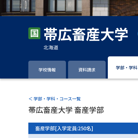
帯広畜産大学
北海道
学部・学科
学校情報
資料請求
＜ 学部・学科・コース一覧
帯広畜産大学 畜産学部
畜産学部[入学定員:250名]