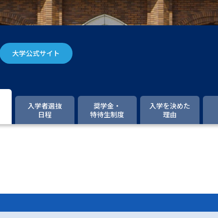
大学入学共通テスト「受験案内」の請求
大学入学共通テスト「受験上の配慮案内
幼稚園教員資格認定試験
小学校教員資
大学公式サイト
高等学校（情報）教員資格認定試験
大学研究
入学者選抜
奨学金・
入学を決めた
日程
特待生制度
理由
大学で学べる内容や特徴を調
新増設大学・学部・学科特集
国際・グ
データサイエンス特集
奨学金・特待生
進路の３択
新学年スタート号特集ペー
新学年スタート号特集ページ（高2生用