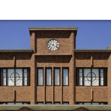
資料請求
大学・短大の資料種類から請
大学パンフ
学部・学科パンフ
総合型選抜・学校推薦型選抜 募集要項＆
大学入学共通テスト利用選抜の募集要項
大学・短大以外の資料から請
専門学校の資料請求
大学院の資料請求