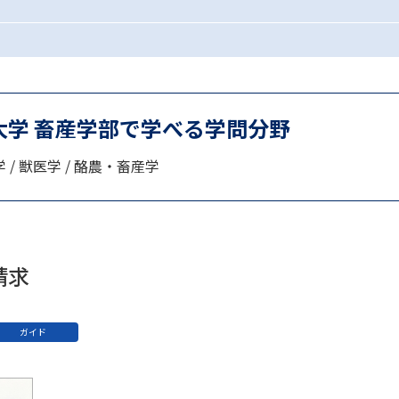
SELFBRAND特集ページ
オープンキャンパスなどを調
オープンキャンパス検索
実施プログラ
大学 畜産学部で学べる学問分野
来場型・Web型イベント特集
夢ナビ
 / 獣医学 / 酪農・畜産学
受験準備
請求
志望校・出願校を調べる
併願校選び
受験スケジュールを立てよ
ガイド
テレメール全国一斉進学調査
新生活お