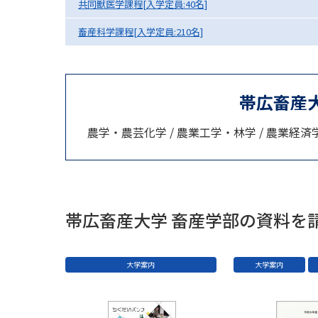
共同獣医学課程[入学定員:40名]
畜産科学課程[入学定員:210名]
帯広畜産
農学・農芸化学 / 農業工学・林学 / 農業経済学
帯広畜産大学 畜産学部の資料を
大学案内
大学案内