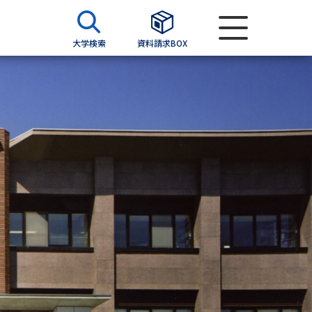
大学検索
資料請求BOX
資料検索
求
願書
＆願書
過去問題集
求
留学・進学関連、塾・予備校