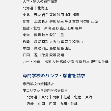
大学・短大の資料請求
北海道
北海道
東北
青森
岩手
宮城
秋田
山形
福島
関東
茨城
栃木
群馬
埼玉
千葉
東京
神奈川
山梨
信越・北陸
新潟
長野
富山
石川
福井
東海
静岡
岐阜
愛知
三重
近畿
滋賀
京都
大阪
兵庫
奈良
和歌山
中国
鳥取
岡山
島根
広島
山口
四国
香川
徳島
愛媛
高知
九州・沖縄
福岡
大分
宮崎
佐賀
長崎
熊本
鹿児島
沖縄
専門学校のパンフ・願書を請求
専門学校の資料請求
▼エリアから専門学校を探す
北海道
東北
関東
信越・北陸
東海
近畿
中国
四国
九州・沖縄