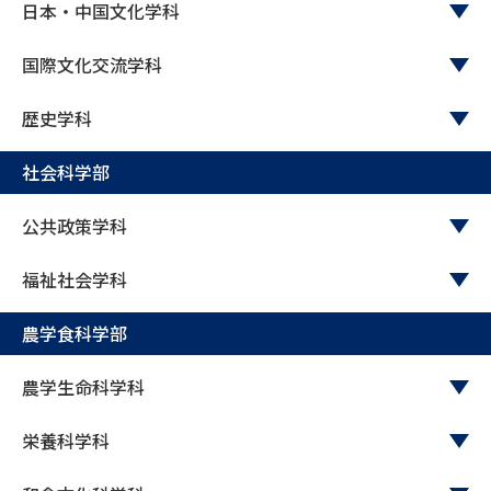
日本・中国文化学科
データサイエンス特集
奨学金・特待生制度特集
国際文化交流学科
デジタルパンフレット
進路の３択
歴史学科
新学年スタート号特集ページ
新学年スタート号特集ページ
社会科学部
（高3生用）
（高2生用）
公共政策学科
SELFBRAND特集ページ
福祉社会学科
オープンキャンパスなどを調べる
農学食科学部
オープンキャンパス検索
実施プログラムから探す
農学生命科学科
来場型・Web型イベント特集
夢ナビライブ
栄養科学科