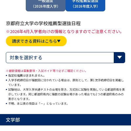
一般選抜
学校推薦型選抜
専門学校の資料請求
大学院の資料請求
（2026年度入学）
（2026年度入学）
大学入学共通テスト「受験案
留学・進学関連、塾・予備校
内」の請求
京都府立大学の学校推薦型選抜日程
大学入学共通テスト「受験上の
※2026年4月入学者向けの情報となりますのでご注意ください。
高等学校卒業程度認定試験
配慮案内」の請求
請求できる資料はこちら
幼稚園教員資格認定試験
小学校教員資格認定試験
対象を選択する
高等学校（情報）教員資格認定
試験
※最新情報は募集要項・入試ガイド等で必ずご確認ください。
指定校推薦は含まれません。
入学手続締切日が複数回に分かれている場合は、原則として、第1次手続締切日を掲載し
ています。
大学研究
大学検索
試験地は、大学入学共通テストの会場を除き、方式別に試験を実施している都道府県を表
示しています。同じ都道府県内に複数の試験会場があった場合でも1つの都道府県のみの
表示となります。
不明、未公表の項目は「－」となっています。
大学で学べる内容や特徴を調べる
文学部
国際・グローバルに強い大学特
新増設大学・学部・学科特集
集