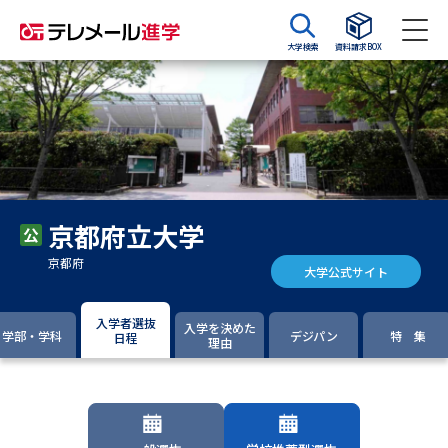
大学検索
資料請求BOX
資料請求
資料検索
大学・短大の資料種類から請求
京都府立大学
大学パンフ
学部・学科パンフ
京都府
大学公式サイト
総合型選抜・学校推薦型選抜 募
大学入学共通テスト利用選抜の
集要項＆願書
募集要項＆願書
入学者選抜
入学を決めた
学部・学科
デジパン
特 集
日程
理由
過去問題集
大学・短大以外の資料から請求