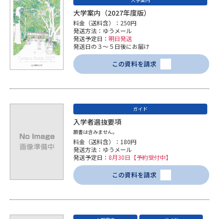
学問のミニ講義「夢ナビ講義」
学問分野解説
大学案内（2027年度版）
料金（送料含）：250円
学問の教科書
夢ナビライブ
発送方法：ゆうメール
発送予定日：
明日発送
発送日の３～５日後にお届け
ユーザーサポート
この資料を請求
Ｑ＆Ａ よくあるご質問
大学進学IDについて
資料の料金の
ガイド
受付内容・発送状況の確認
お支払いについて
入学者選抜要項
願書は含みません。
テレメール
個人情報取扱規定
お支払いサイト
料金（送料含）：180円
発送方法：ゆうメール
発送予定日：
8月30日【予約受付中】
テレメール進学カタログ
特定商取引表記
訂正のご案内
この資料を請求