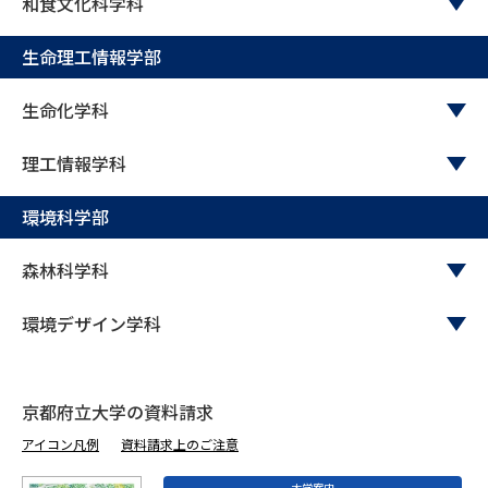
受験準備
資料検索
和食文化科学科
生命理工情報学部
志望校・出願校を調べる
生命化学科
併願校選び
受験スケジュールを立てよう
理工情報学科
先輩が入学を決めた理由
テレメール全国一斉進学調査
環境科学部
新生活お役立ちガイド
森林科学科
環境デザイン学科
学問発見
学問検索
京都府立大学の資料請求
大学で学びたい学問発見
アイコン凡例
資料請求上のご注意
大学案内