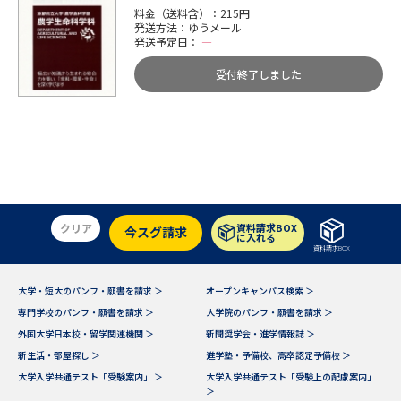
料金（送料含）：215円
発送方法：ゆうメール
発送予定日：
―
受付終了しました
クリア
資料請求BOX
今スグ請求
に入れる
資料請求BOX
大学・短大のパンフ・願書を請求 ＞
オープンキャンパス検索 ＞
専門学校のパンフ・願書を請求 ＞
大学院のパンフ・願書を請求 ＞
外国大学日本校・留学関連機関 ＞
新聞奨学会・進学情報誌 ＞
新生活・部屋探し ＞
進学塾・予備校、高卒認定予備校 ＞
大学入学共通テスト「受験案内」 ＞
大学入学共通テスト「受験上の配慮案内」
＞