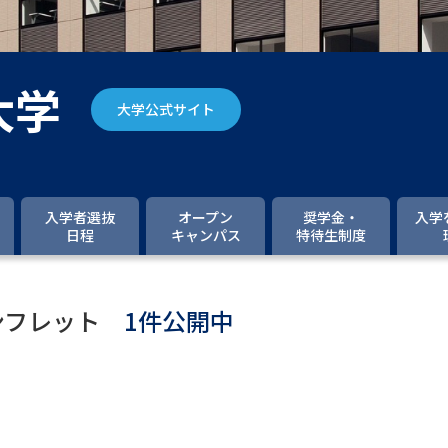
大学入学共通テスト「受験案内」の請求
大学入学共通テスト「受験上の配慮案内
幼稚園教員資格認定試験
小学校教員資
大学
大学公式サイト
高等学校（情報）教員資格認定試験
大学研究
入学者選抜
オープン
奨学金・
入学
日程
キャンパス
特待生制度
大学で学べる内容や特徴を調
ンフレット
1件公開中
新増設大学・学部・学科特集
国際・グ
データサイエンス特集
奨学金・特待生
進路の３択
新学年スタート号特集ペー
新学年スタート号特集ページ（高2生用