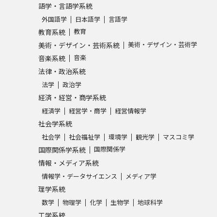
語学・言語学系統
外国語学
日本語学
言語学
学問発見
教育
教育系統
美術・デザイン・芸術学
美術・デザイン・芸術系統
音楽
音楽系統
大学で学びたい学問発見
法律・政治系統
学問のミニ講義「夢ナビ講義」
学問分
法学
政治学
経済・経営・商学系統
経済学
経営学・商学
経営情報学
社会学系統
ユーザーサポート
社会学
社会福祉学
環境学
観光学
マスコミ学
国際関係学
国際関係学系統
Ｑ＆Ａ よくあるご質問
大学進学IDにつ
情報・メディア系統
資料の料金の
お支払いについて
受付内容
情報学・データサイエンス
メディア学
理学系統
個人情報取扱規定
特定商取引表記
お
数学
物理学
化学
生物学
地球科学
受験情報リンク
工学系統