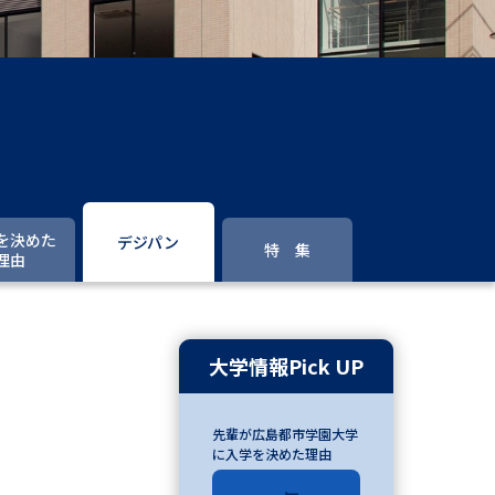
」の請求
高等学校卒業程度認定試験
格認定試験
大学検索
を決めた
デジパン
特 集
理由
べる
ローバルに強い大学特集
大学情報Pick UP
制度特集
デジタルパンフレット
先輩が広島都市学園大学
ジ（高3生用）
に入学を決めた理由
）