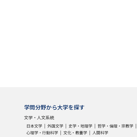
SELFBRAND特集ページ
オープンキャンパスなどを調
オープンキャンパス検索
実施プログラ
来場型・Web型イベント特集
夢ナビ
受験準備
志望校・出願校を調べる
学問分野から大学を探す
併願校選び
受験スケジュールを立てよ
文学・人文系統
テレメール全国一斉進学調査
新生活お
日本文学
外国文学
史学・地理学
哲学・倫理・宗教学
心理学・行動科学
文化・教養学
人間科学