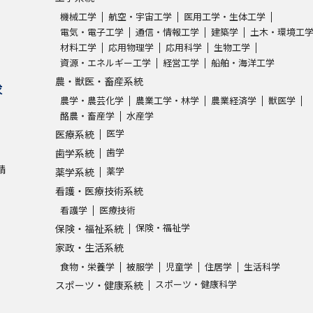
機械工学
航空・宇宙工学
医用工学・生体工学
電気・電子工学
通信・情報工学
建築学
土木・環境工
材料工学
応用物理学
応用科学
生物工学
資源・エネルギー工学
経営工学
船舶・海洋工学
農・獣医・畜産系統
求
農学・農芸化学
農業工学・林学
農業経済学
獣医学
酪農・畜産学
水産学
医学
医療系統
歯学
歯学系統
請
薬学
薬学系統
看護・医療技術系統
看護学
医療技術
保険・福祉学
保険・福祉系統
家政・生活系統
食物・栄養学
被服学
児童学
住居学
生活科学
スポーツ・健康科学
スポーツ・健康系統