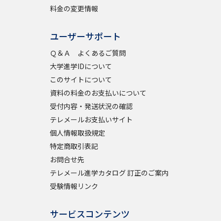
料金の変更情報
学問検索
ユーザーサポート
Ｑ＆Ａ よくあるご質問
大学進学IDについて
このサイトについて
野解説
学問の教科書
夢ナビライブ
資料の料金のお支払いについて
受付内容・発送状況の確認
テレメールお支払いサイト
個人情報取扱規定
特定商取引表記
お問合せ先
いて
このサイトについて
テレメール進学カタログ 訂正のご案内
・発送状況の確認
テレメール
お支払いサイト
受験情報リンク
問合せ先
テレメール進学カタログ
訂正のご案内
サービスコンテンツ