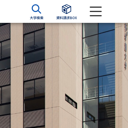
大学検索
資料請求BOX
資料検索
求
願書
＆願書
過去問題集
求
留学・進学関連、塾・予備校