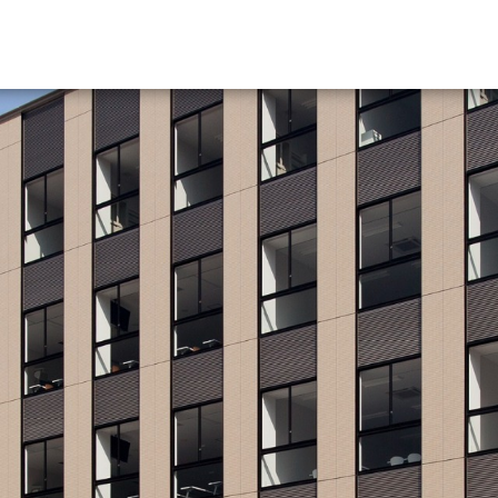
資料請求
大学・短大の資料種類から請
大学パンフ
学部・学科パンフ
総合型選抜・学校推薦型選抜 募集要項＆
大学入学共通テスト利用選抜の募集要項
大学・短大以外の資料から請
専門学校の資料請求
大学院の資料請求