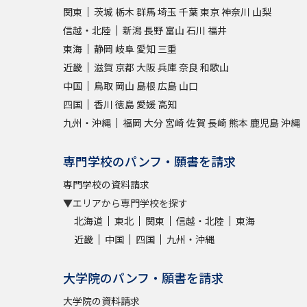
関東
茨城
栃木
群馬
埼玉
千葉
東京
神奈川
山梨
信越・北陸
新潟
長野
富山
石川
福井
東海
静岡
岐阜
愛知
三重
近畿
滋賀
京都
大阪
兵庫
奈良
和歌山
中国
鳥取
岡山
島根
広島
山口
四国
香川
徳島
愛媛
高知
九州・沖縄
福岡
大分
宮崎
佐賀
長崎
熊本
鹿児島
沖縄
専門学校のパンフ・願書を請求
専門学校の資料請求
▼エリアから専門学校を探す
北海道
東北
関東
信越・北陸
東海
近畿
中国
四国
九州・沖縄
大学院のパンフ・願書を請求
大学院の資料請求