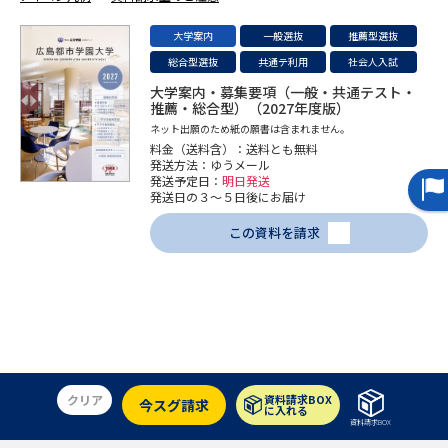
専門学校の資料請求
大学院の資料請求
大学案内
一般選抜
推薦型選抜
大学入学共通テスト「受験案
留学・進学関連、塾・予備校
総合型選抜
共通テ利用
社会人入試
内」の請求
大学案内・募集要項（一般・共通テスト・
大学入学共通テスト「受験上の
推薦・総合型）（2027年度版）
高等学校卒業程度認定試験
配慮案内」の請求
ネット出願のため紙の願書は含まれません。
料金（送料含）：送料とも無料
発送方法：ゆうメール
幼稚園教員資格認定試験
小学校教員資格認定試験
発送予定日：
明日発送
発送日の３～５日後にお届け
高等学校（情報）教員資格認定
試験
この資料を請求
大学研究
大学検索
大学で学べる内容や特徴を調べる
クリア
資料請求BOX
今スグ請求
に入れる
国際・グローバルに強い大学特
資料請求BOX
新増設大学・学部・学科特集
集