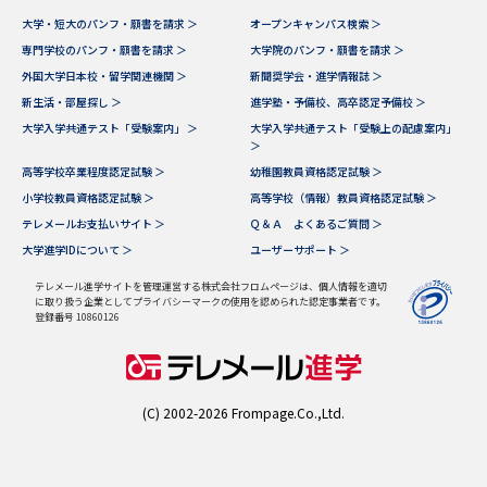
大学・短大のパンフ・願書を請求 ＞
オープンキャンパス検索 ＞
データサイエンス特集
奨学金・特待生制度特集
専門学校のパンフ・願書を請求 ＞
大学院のパンフ・願書を請求 ＞
外国大学日本校・留学関連機関 ＞
新聞奨学会・進学情報誌 ＞
新生活・部屋探し ＞
進学塾・予備校、高卒認定予備校 ＞
デジタルパンフレット
進路の３択
大学入学共通テスト「受験案内」 ＞
大学入学共通テスト「受験上の配慮案内」
＞
新学年スタート号特集ページ
新学年スタート号特集ページ
高等学校卒業程度認定試験 ＞
幼稚園教員資格認定試験 ＞
（高3生用）
（高2生用）
小学校教員資格認定試験 ＞
高等学校（情報）教員資格認定試験 ＞
SELFBRAND特集ページ
テレメールお支払いサイト ＞
Ｑ＆Ａ よくあるご質問 ＞
大学進学IDについて ＞
ユーザーサポート ＞
オープンキャンパスなどを調べる
テレメール進学サイトを管理運営する株式会社フロムページは、個人情報を適切
に取り扱う企業としてプライバシーマークの使用を認められた認定事業者です。
登録番号 10860126
オープンキャンパス検索
実施プログラムから探す
来場型・Web型イベント特集
夢ナビライブ
(C) 2002-2026 Frompage.Co.,Ltd.