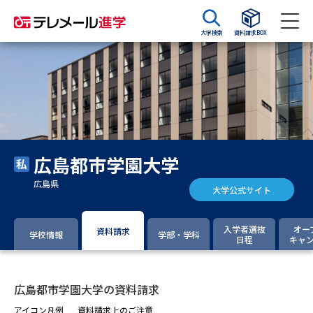
大学検索
資料請求BOX
資料請求
資料検索
大学・短大の資料種類から請求
広島都市学園大学
大学パンフ
学部・学科パンフ
広島県
大学公式サイト
総合型選抜・学校推薦型選抜 募
大学入学共通テスト利用選抜の
集要項＆願書
募集要項＆願書
入学者選抜
オー
資料請求
学校情報
学部・学科
日程
キャ
過去問題集
大学・短大以外の資料から請求
広島都市学園大学の資料請求
アイコン凡例
資料請求上のご注意