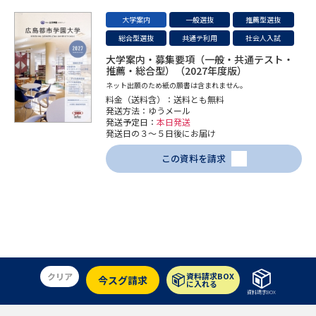
受験準備
資料検索
大学案内
一般選抜
推薦型選抜
総合型選抜
共通テ利用
社会人入試
志望校・出願校を調べる
大学案内・募集要項（一般・共通テスト・
推薦・総合型）（2027年度版）
ネット出願のため紙の願書は含まれません。
併願校選び
受験スケジュールを立てよう
料金（送料含）：送料とも無料
発送方法：ゆうメール
発送予定日：
本日発送
先輩が入学を決めた理由
テレメール全国一斉進学調査
発送日の３～５日後にお届け
この資料を請求
新生活お役立ちガイド
学問発見
学問検索
クリア
資料請求BOX
今スグ請求
大学で学びたい学問発見
に入れる
資料請求BOX