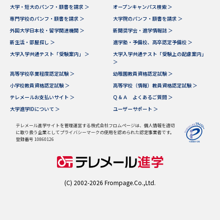
学問のミニ講義「夢ナビ講義」
学問分野解説
大学・短大のパンフ・願書を請求 ＞
オープンキャンパス検索 ＞
専門学校のパンフ・願書を請求 ＞
大学院のパンフ・願書を請求 ＞
学問の教科書
夢ナビライブ
外国大学日本校・留学関連機関 ＞
新聞奨学会・進学情報誌 ＞
新生活・部屋探し ＞
進学塾・予備校、高卒認定予備校 ＞
大学入学共通テスト「受験案内」 ＞
大学入学共通テスト「受験上の配慮案内」
ユーザーサポート
＞
高等学校卒業程度認定試験 ＞
幼稚園教員資格認定試験 ＞
Ｑ＆Ａ よくあるご質問
大学進学IDについて
小学校教員資格認定試験 ＞
高等学校（情報）教員資格認定試験 ＞
テレメールお支払いサイト ＞
Ｑ＆Ａ よくあるご質問 ＞
資料の料金の
大学進学IDについて ＞
ユーザーサポート ＞
受付内容・発送状況の確認
お支払いについて
テレメール進学サイトを管理運営する株式会社フロムページは、個人情報を適切
に取り扱う企業としてプライバシーマークの使用を認められた認定事業者です。
テレメール
個人情報取扱規定
登録番号 10860126
お支払いサイト
テレメール進学カタログ
特定商取引表記
訂正のご案内
(C) 2002-2026 Frompage.Co.,Ltd.