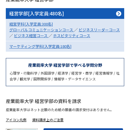
専門学校の資料請求
大学院の資料請求
経営学部[入学定員:480名]
大学入学共通テスト「受験案
留学・進学関連、塾・予備校
内」の請求
経営学科[入学定員:300名]
大学入学共通テスト「受験上の
グローバルコミュニケーションコース
／
ビジネスリーダーコース
高等学校卒業程度認定試験
配慮案内」の請求
／
ビジネス経営コース
／
ホスピタリティコース
マーケティング学科[入学定員:180名]
幼稚園教員資格認定試験
小学校教員資格認定試験
高等学校（情報）教員資格認定
産業能率大学 経営学部で学べる学問分野
試験
心理学・行動科学 / 外国語学 / 経済学 / 経営学・商学 / 経営情報学 / 社
会学 / 観光学 / 国際関係学 / 情報学・データサイエンス
大学研究
大学検索
産業能率大学 経営学部の資料を請求
産業能率大学はネット出願のため紙の願書の請求受付はありません。
大学で学べる内容や特徴を調べる
アイコン凡例
資料請求上のご注意
国際・グローバルに強い大学特
新増設大学・学部・学科特集
集