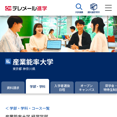
大学検索
資料請求BOX
資料請求
資料検索
大学・短大の資料種類から請求
産業能率大学
大学パンフ
学部・学科パンフ
東京都 神奈川県
総合型選抜・学校推薦型選抜 募
大学入学共通テスト利用選抜の
集要項＆願書
募集要項＆願書
入学者選抜
オープン
奨学金
学部・学科
資料請求
日程
キャンパス
特待生制
過去問題集
大学・短大以外の資料から請求
＜ 学部・学科・コース一覧
産業能率大学 経営学部