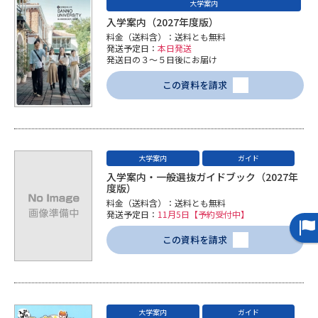
大学案内
入学案内（2027年度版）
データサイエンス特集
奨学金・特待生制度特集
料金（送料含）：送料とも無料
発送予定日：
本日発送
発送日の３～５日後にお届け
デジタルパンフレット
進路の３択
この資料を請求
新学年スタート号特集ページ
新学年スタート号特集ページ
（高3生用）
（高2生用）
SELFBRAND特集ページ
大学案内
ガイド
入学案内・一般選抜ガイドブック（2027年
オープンキャンパスなどを調べる
度版）
料金（送料含）：送料とも無料
発送予定日：
11月5日【予約受付中】
オープンキャンパス検索
実施プログラムから探す
この資料を請求
来場型・Web型イベント特集
夢ナビライブ
大学案内
ガイド