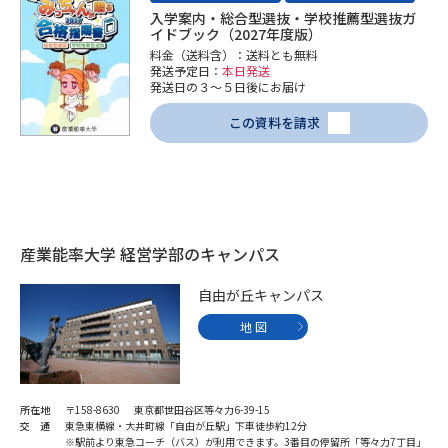
受験準備
資料検索
入学案内・総合型選抜・学校推薦型選抜ガ
イドブック（2027年度版）
料金（送料含）：送料とも無料
発送予定日：
本日発送
志望校・出願校を調べる
発送日の３～５日後にお届け
この資料を請求
併願校選び
受験スケジュールを立てよう
先輩が入学を決めた理由
テレメール全国一斉進学調査
新生活お役立ちガイド
産業能率大学 経営学部のキャンパス
自由が丘キャンパス
学問発見
学問検索
地 図
大学で学びたい学問発見
所在地
〒158-8630 東京都世田谷区等々力6-39-15
交 通
東急東横線・大井町線「自由が丘駅」下車徒歩約12分
※駅前より東急コーチ（バス）が利用できます。3番目の停留所「等々力7丁目」