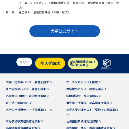
学問のミニ講義「夢ナビ講義」
学問分野解説
で下車してください。（乗車時間約5分） 経営学部、通信教育課程（大学・短
大）
対 象
経営学部、通信教育課程（大学・短大）
学問の教科書
夢ナビライブ
大学公式サイト
ユーザーサポート
Ｑ＆Ａ よくあるご質問
大学進学IDについて
クリア
資料請求BOX
資料の料金の
今スグ請求
に入れる
受付内容・発送状況の確認
お支払いについて
資料請求BOX
テレメール
個人情報取扱規定
大学・短大のパンフ・願書を請求 ＞
オープンキャンパス検索 ＞
お支払いサイト
専門学校のパンフ・願書を請求 ＞
大学院のパンフ・願書を請求 ＞
テレメール進学カタログ
外国大学日本校・留学関連機関 ＞
新聞奨学会・進学情報誌 ＞
特定商取引表記
訂正のご案内
新生活・部屋探し ＞
進学塾・予備校、高卒認定予備校 ＞
大学入学共通テスト「受験案内」 ＞
大学入学共通テスト「受験上の配慮案内」
＞
高等学校卒業程度認定試験 ＞
幼稚園教員資格認定試験 ＞
小学校教員資格認定試験 ＞
高等学校（情報）教員資格認定試験 ＞