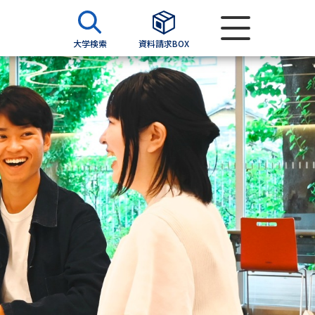
大学検索
資料請求BOX
資料検索
求
願書
＆願書
過去問題集
求
留学・進学関連、塾・予備校