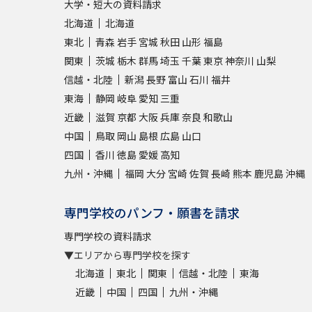
大学・短大の資料請求
北海道
北海道
東北
青森
岩手
宮城
秋田
山形
福島
関東
茨城
栃木
群馬
埼玉
千葉
東京
神奈川
山梨
信越・北陸
新潟
長野
富山
石川
福井
東海
静岡
岐阜
愛知
三重
近畿
滋賀
京都
大阪
兵庫
奈良
和歌山
中国
鳥取
岡山
島根
広島
山口
四国
香川
徳島
愛媛
高知
九州・沖縄
福岡
大分
宮崎
佐賀
長崎
熊本
鹿児島
沖縄
専門学校のパンフ・願書を請求
専門学校の資料請求
▼エリアから専門学校を探す
北海道
東北
関東
信越・北陸
東海
近畿
中国
四国
九州・沖縄