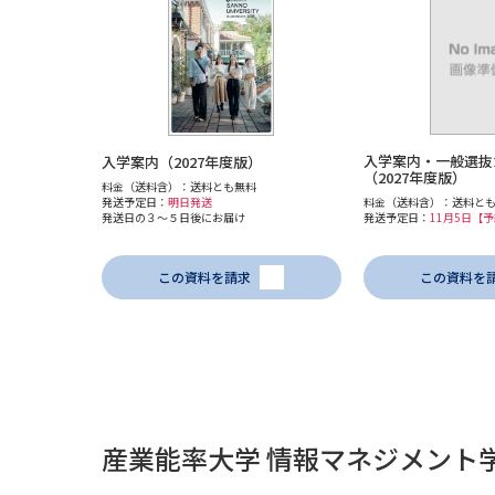
入学案内・一般選抜
入学案内（2027年度版）
（2027年度版）
料金（送料含）：送料とも無料
発送予定日：
明日発送
料金（送料含）：送料と
発送日の３～５日後にお届け
発送予定日：
11月5日【
この資料を請求
この資料を
産業能率大学 情報マネジメント