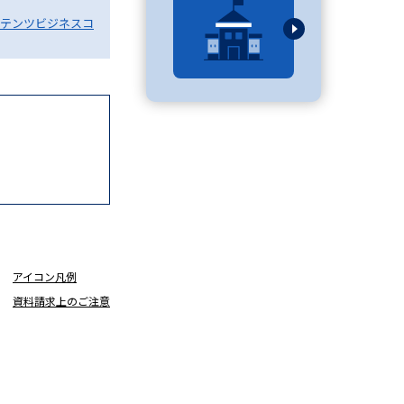
テンツビジネスコ
べる
ムから探す
ライブ
資料検索
アイコン凡例
資料請求上のご注意
う
先輩が入学を決めた理由
役立ちガイド