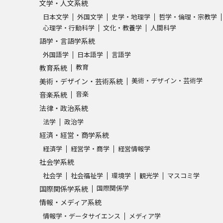
文学・人文系統
日本文学
外国文学
史学・地理学
哲学・倫理・宗教学
心理学・行動科学
文化・教養学
人間科学
語学・言語学系統
外国語学
日本語学
言語学
教育
教育系統
美術・デザイン・芸術学
美術・デザイン・芸術系統
音楽
音楽系統
法律・政治系統
法学
政治学
経済・経営・商学系統
経済学
経営学・商学
経営情報学
社会学系統
社会学
社会福祉学
環境学
観光学
マスコミ学
国際関係学
国際関係学系統
情報・メディア系統
情報学・データサイエンス
メディア学