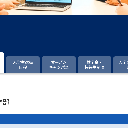
大学入学共通テスト「受験案内」の請求
大学入学共通テスト「受験上の配慮案内
幼稚園教員資格認定試験
小学校教員資
高等学校（情報）教員資格認定試験
大学研究
入学者選抜
オープン
奨学金・
入学
日程
キャンパス
特待生制度
大学で学べる内容や特徴を調
新増設大学・学部・学科特集
国際・グ
学部
データサイエンス特集
奨学金・特待生
進路の３択
新学年スタート号特集ペー
新学年スタート号特集ページ（高2生用