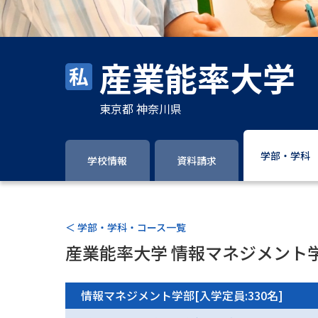
産業能率大学
東京都 神奈川県
学部・学科
学校情報
資料請求
＜ 学部・学科・コース一覧
産業能率大学 情報マネジメント
情報マネジメント学部[入学定員:330名]