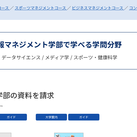
SELFBRAND特集ページ
コース
／
スポーツマネジメントコース
／
ビジネスマネジメントコース
／
コン
オープンキャンパスなどを調
オープンキャンパス検索
実施プログラ
情報マネジメント学部で学べる学問分野
来場型・Web型イベント特集
夢ナビ
学・データサイエンス / メディア学 / スポーツ・健康科学
受験準備
学部の資料を請求
志望校・出願校を調べる
ん。
併願校選び
受験スケジュールを立てよ
ガイド
大学案内
ガイド
テレメール全国一斉進学調査
新生活お