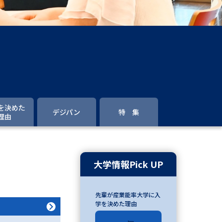
」の請求
高等学校卒業程度認定試験
格認定試験
大学検索
を決めた
デジパン
特 集
理由
べる
ローバルに強い大学特集
大学情報Pick UP
制度特集
デジタルパンフレット
先輩が産業能率大学に入
ジ（高3生用）
学を決めた理由
）