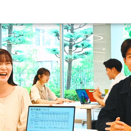
資料請求
大学・短大の資料種類から請
大学パンフ
学部・学科パンフ
総合型選抜・学校推薦型選抜 募集要項＆
大学入学共通テスト利用選抜の募集要項
大学・短大以外の資料から請
専門学校の資料請求
大学院の資料請求