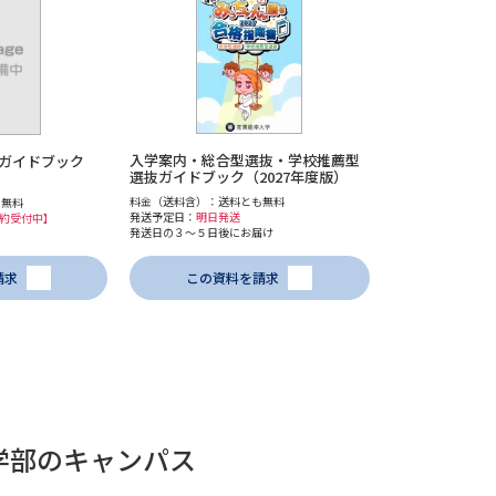
学問発見
大学で学びたい学問発見
入学案内・総合型選抜・学校推薦型
ガイドブック
選抜ガイドブック（2027年度版）
学問のミニ講義「夢ナビ講義」
学問分
料金（送料含）：送料とも無料
も無料
発送予定日：
明日発送
予約受付中】
発送日の３～５日後にお届け
請求
この資料を請求
ユーザーサポート
Ｑ＆Ａ よくあるご質問
大学進学IDにつ
資料の料金の
お支払いについて
受付内容
個人情報取扱規定
特定商取引表記
お
学部のキャンパス
受験情報リンク