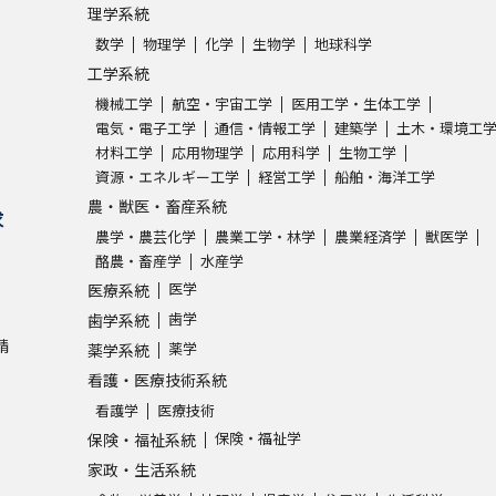
理学系統
数学
物理学
化学
生物学
地球科学
工学系統
機械工学
航空・宇宙工学
医用工学・生体工学
電気・電子工学
通信・情報工学
建築学
土木・環境工
材料工学
応用物理学
応用科学
生物工学
資源・エネルギー工学
経営工学
船舶・海洋工学
農・獣医・畜産系統
求
農学・農芸化学
農業工学・林学
農業経済学
獣医学
酪農・畜産学
水産学
医学
医療系統
歯学
歯学系統
請
薬学
薬学系統
看護・医療技術系統
看護学
医療技術
保険・福祉学
保険・福祉系統
家政・生活系統