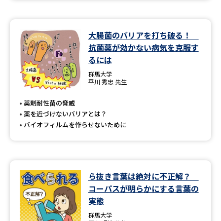
大腸菌のバリアを打ち破る！
抗菌薬が効かない病気を克服す
るには
群馬大学
平川 秀忠 先生
薬剤耐性菌の脅威
薬を近づけないバリアとは？
バイオフィルムを作らせないために
ら抜き言葉は絶対に不正解？
コーパスが明らかにする言葉の
実態
群馬大学