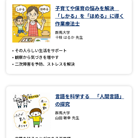
子育てや保育の悩みを解決
データサイエンス特集
奨学金・特待生制度特集
「しかる」を「ほめる」に導く
作業療法士
デジタルパンフレット
進路の３択
群馬大学
十枝 はるか 先生
新学年スタート号特集ページ
新学年スタート号特集ページ
（高3生用）
（高2生用）
その人らしい生活をサポート
観察から気づきを増やす
SELFBRAND特集ページ
二次障害を予防、ストレスを解決
オープンキャンパスなどを調べる
言語を科学する 「人間言語」
オープンキャンパス検索
実施プログラムから探す
の探究
群馬大学
来場型・Web型イベント特集
夢ナビライブ
山田 敏幸 先生