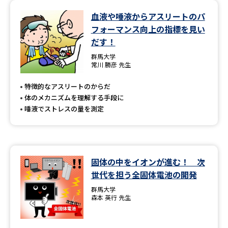
血液や唾液からアスリートのパ
フォーマンス向上の指標を見い
だす！
群馬大学
常川 勝彦 先生
特徴的なアスリートのからだ
体のメカニズムを理解する手段に
唾液でストレスの量を測定
固体の中をイオンが進む！ 次
世代を担う全固体電池の開発
群馬大学
森本 英行 先生