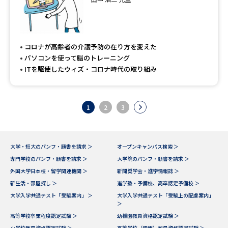
コロナが高齢者の介護予防の在り方を変えた
パソコンを使って脳のトレーニング
ITを駆使したウィズ・コロナ時代の取り組み
1
2
3
大学・短大のパンフ・願書を請求 ＞
オープンキャンパス検索 ＞
専門学校のパンフ・願書を請求 ＞
大学院のパンフ・願書を請求 ＞
外国大学日本校・留学関連機関 ＞
新聞奨学会・進学情報誌 ＞
新生活・部屋探し ＞
進学塾・予備校、高卒認定予備校 ＞
大学入学共通テスト「受験案内」 ＞
大学入学共通テスト「受験上の配慮案内」
＞
高等学校卒業程度認定試験 ＞
幼稚園教員資格認定試験 ＞
小学校教員資格認定試験 ＞
高等学校（情報）教員資格認定試験 ＞