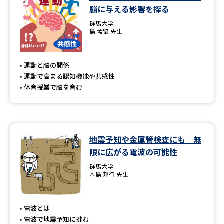
脳に与える影響を探る
群馬大学
島 孟留 先生
運動と脳の関係
運動で高まる認知機能や共感性
体育授業で脳を育む
地震予知や金属管検査にも 無
限に広がる電波の可能性
群馬大学
本島 邦行 先生
電波とは
電波で地震予知に挑む