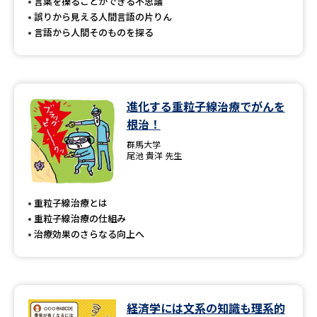
受験準備
資料検索
言葉を操ることができる不思議
誤りから見える人間言語の片りん
言語から人間そのものを探る
志望校・出願校を調べる
併願校選び
受験スケジュールを立てよう
進化する重粒子線治療でがんを
根治！
先輩が入学を決めた理由
テレメール全国一斉進学調査
群馬大学
尾池 貴洋 先生
新生活お役立ちガイド
重粒子線治療とは
重粒子線治療の仕組み
学問発見
学問検索
治療効果のさらなる向上へ
大学で学びたい学問発見
経済学には文系の知識も理系的