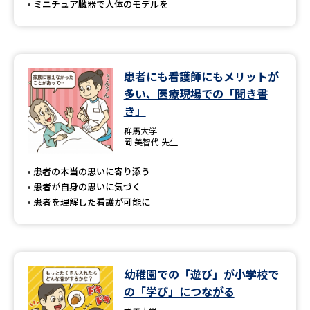
ミニチュア臓器で人体のモデルを
患者にも看護師にもメリットが
多い、医療現場での「聞き書
き」
群馬大学
岡 美智代 先生
患者の本当の思いに寄り添う
患者が自身の思いに気づく
患者を理解した看護が可能に
幼稚園での「遊び」が小学校で
の「学び」につながる