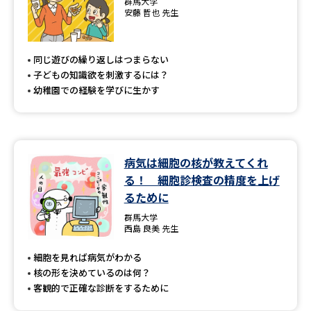
群馬大学
安藤 哲也 先生
同じ遊びの繰り返しはつまらない
子どもの知識欲を刺激するには？
幼稚園での経験を学びに生かす
病気は細胞の核が教えてくれ
る！ 細胞診検査の精度を上げ
るために
群馬大学
西島 良美 先生
細胞を見れば病気がわかる
核の形を決めているのは何？
客観的で正確な診断をするために