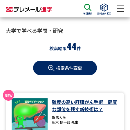
学問検索
資料請求BOX
資料請求
資料検索
大学で学べる学問・研究
44
検索結果
件
大学・短大の資料種類から請求
検索条件変更
大学パンフ
学部・学科パンフ
総合型選抜・学校推薦型選抜 募
大学入学共通テスト利用選抜の
集要項＆願書
募集要項＆願書
過去問題集
難度の高い肝臓がん手術 健康
な部位を残す新技術は？
大学・短大以外の資料から請求
群馬大学
新木 健一郎 先生