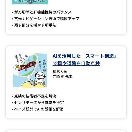
専門学校の資料請求
大学院の資料請求
がん切除と肝機能維持のバランス
大学入学共通テスト「受験案
留学・進学関連、塾・予備校
蛍光ナビゲーション技術で精度アップ
内」の請求
残す部分を増やす新手法
大学入学共通テスト「受験上の
高等学校卒業程度認定試験
配慮案内」の請求
幼稚園教員資格認定試験
小学校教員資格認定試験
AIを活用した「スマート構造」
で橋や道路を自動点検
高等学校（情報）教員資格認定
試験
群馬大学
岩崎 篤 先生
大学研究
大学検索
点検の技術者不足を解決
センサデータから異常を推定
ベイズ統計でAIの誤報を解消
大学で学べる内容や特徴を調べる
国際・グローバルに強い大学特
新増設大学・学部・学科特集
集