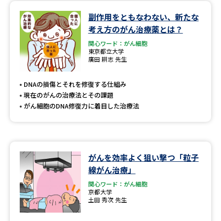
副作用をともなわない、新たな
データサイエンス特集
奨学金・特待生制度特集
考え方のがん治療薬とは？
関心ワード：がん細胞
デジタルパンフレット
進路の３択
東京都立大学
廣田 耕志 先生
新学年スタート号特集ページ
新学年スタート号特集ページ
（高3生用）
（高2生用）
DNAの損傷とそれを修復する仕組み
現在のがんの治療法とその課題
SELFBRAND特集ページ
がん細胞のDNA修復力に着目した治療法
オープンキャンパスなどを調べる
オープンキャンパス検索
実施プログラムから探す
がんを効率よく狙い撃つ「粒子
線がん治療」
来場型・Web型イベント特集
夢ナビライブ
関心ワード：がん細胞
京都大学
土田 秀次 先生