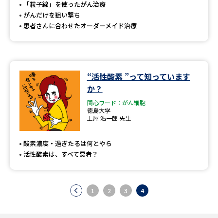
受験準備
資料検索
「粒子線」を使ったがん治療
がんだけを狙い撃ち
患者さんに合わせたオーダーメイド治療
志望校・出願校を調べる
併願校選び
受験スケジュールを立てよう
“活性酸素 ”って知っています
か？
先輩が入学を決めた理由
テレメール全国一斉進学調査
関心ワード：がん細胞
徳島大学
新生活お役立ちガイド
土屋 浩一郎 先生
酸素濃度・過ぎたるは何とやら
活性酸素は、すべて悪者？
学問発見
学問検索
1
2
3
4
大学で学びたい学問発見