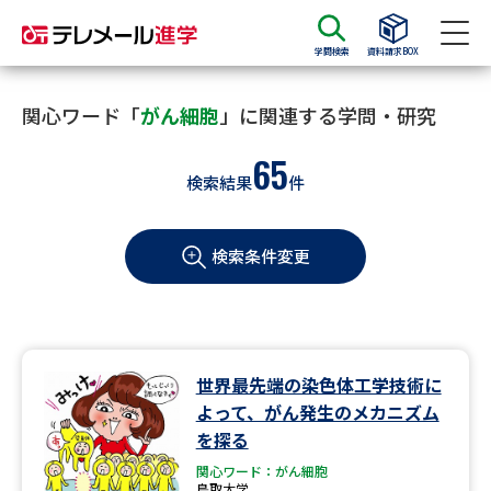
学問検索
資料請求BOX
資料請求
資料検索
関心ワード「
がん細胞
」に関連する学問・研究
65
検索結果
件
大学・短大の資料種類から請求
検索条件変更
大学パンフ
学部・学科パンフ
総合型選抜・学校推薦型選抜 募
大学入学共通テスト利用選抜の
集要項＆願書
募集要項＆願書
過去問題集
世界最先端の染色体工学技術に
よって、がん発生のメカニズム
大学・短大以外の資料から請求
を探る
関心ワード：がん細胞
鳥取大学