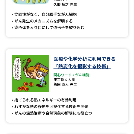
専門学校の資料請求
大学院の資料請求
久郷 裕之 先生
協調性がなく、自分勝手ながん細胞
大学入学共通テスト「受験案
留学・進学関連、塾・予備校
内」の請求
がん発生のメカニズムを解明する
染色体を入り口にして遺伝子を絞り込む
大学入学共通テスト「受験上の
高等学校卒業程度認定試験
配慮案内」の請求
幼稚園教員資格認定試験
小学校教員資格認定試験
医療や化学分析に利用できる
高等学校（情報）教員資格認定
「熱変化を撮影する技術」
試験
関心ワード：がん細胞
東京都立大学
角田 直人 先生
大学研究
大学検索
捨てられる熱エネルギーの有効利用
わずかな熱の移動を可視化する技術を開発
がんの温熱治療や自然現象の解明にも役立つ
大学で学べる内容や特徴を調べる
国際・グローバルに強い大学特
新増設大学・学部・学科特集
集