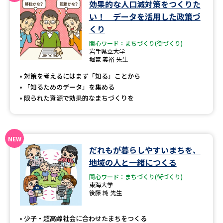
効果的な人口減対策をつくりた
学問のミニ講義「夢ナビ講義」
学問分野解説
い！ データを活用した政策づ
くり
学問の教科書
夢ナビライブ
関心ワード：まちづくり(街づくり)
岩手県立大学
ユーザーサポート
堀篭 義裕 先生
対策を考えるにはまず「知る」ことから
Ｑ＆Ａ よくあるご質問
大学進学IDについて
「知るためのデータ」を集める
限られた資源で効果的なまちづくりを
資料の料金の
受付内容・発送状況の確認
お支払いについて
テレメール
個人情報取扱規定
お支払いサイト
だれもが暮らしやすいまちを、
地域の人と一緒につくる
テレメール進学カタログ
特定商取引表記
訂正のご案内
関心ワード：まちづくり(街づくり)
東海大学
後藤 純 先生
少子・超高齢社会に合わせたまちをつくる