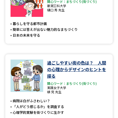
関心ワード：まちづくり(街づくり)
新潟工科大学
樋口 秀 先生
暮らしを守る都市計画
簡単には答えが出ない魅力的なまちづくり
日本の未来を守る
過ごしやすい街の色は？ 人間
の心理からデザインのヒントを
探る
関心ワード：まちづくり(街づくり)
実践女子大学
槙 究 先生
病院は白がふさわしい？
「人がどう感じるか」を調査する
心理学的実験を街づくりに生かす