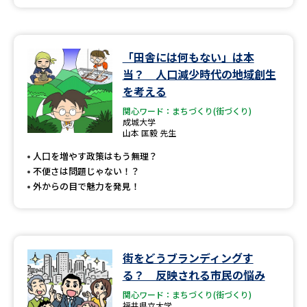
「田舎には何もない」は本
当？ 人口減少時代の地域創生
を考える
関心ワード：まちづくり(街づくり)
成城大学
山本 匡毅 先生
人口を増やす政策はもう無理？
不便さは問題じゃない！？
外からの目で魅力を発見！
街をどうブランディングす
る？ 反映される市民の悩み
関心ワード：まちづくり(街づくり)
福井県立大学