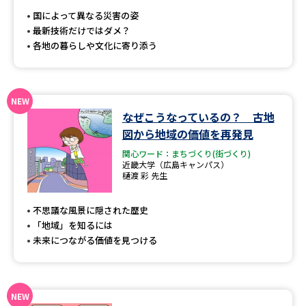
受験準備
資料検索
国によって異なる災害の姿
最新技術だけではダメ？
各地の暮らしや文化に寄り添う
志望校・出願校を調べる
併願校選び
受験スケジュールを立てよう
なぜこうなっているの？ 古地
先輩が入学を決めた理由
テレメール全国一斉進学調査
図から地域の価値を再発見
関心ワード：まちづくり(街づくり)
近畿大学（広島キャンパス）
新生活お役立ちガイド
樋渡 彩 先生
不思議な風景に隠された歴史
学問発見
学問検索
「地域」を知るには
未来につながる価値を見つける
大学で学びたい学問発見