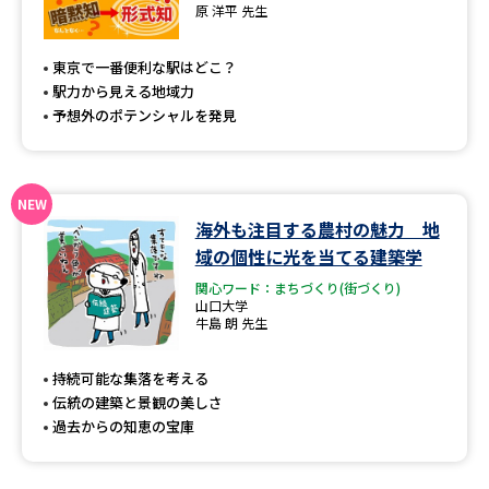
専門学校の資料請求
大学院の資料請求
原 洋平 先生
大学入学共通テスト「受験案
留学・進学関連、塾・予備校
東京で一番便利な駅はどこ？
内」の請求
駅力から見える地域力
大学入学共通テスト「受験上の
予想外のポテンシャルを発見
高等学校卒業程度認定試験
配慮案内」の請求
幼稚園教員資格認定試験
小学校教員資格認定試験
海外も注目する農村の魅力 地
高等学校（情報）教員資格認定
試験
域の個性に光を当てる建築学
関心ワード：まちづくり(街づくり)
山口大学
牛島 朗 先生
大学研究
大学検索
持続可能な集落を考える
伝統の建築と景観の美しさ
大学で学べる内容や特徴を調べる
過去からの知恵の宝庫
国際・グローバルに強い大学特
新増設大学・学部・学科特集
集