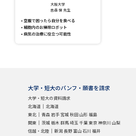
大阪大学
吉森 保 先生
空腹で困ったら自分を食べる
細胞内のお掃除ロボット
病気の治療に役立つ可能性
大学・短大のパンフ・願書を請求
大学・短大の資料請求
北海道
北海道
東北
青森
岩手
宮城
秋田
山形
福島
関東
茨城
栃木
群馬
埼玉
千葉
東京
神奈川
山梨
信越・北陸
新潟
長野
富山
石川
福井