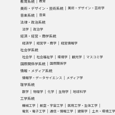
教育
教育系統
美術・デザイン・芸術学
美術・デザイン・芸術系統
学問発見
音楽
音楽系統
法律・政治系統
法学
政治学
大学で学びたい学問発見
経済・経営・商学系統
経済学
経営学・商学
経営情報学
学問のミニ講義「夢ナビ講義」
学問分
社会学系統
社会学
社会福祉学
環境学
観光学
マスコミ学
国際関係学
国際関係学系統
ユーザーサポート
情報・メディア系統
情報学・データサイエンス
メディア学
Ｑ＆Ａ よくあるご質問
大学進学IDにつ
理学系統
数学
物理学
化学
生物学
地球科学
資料の料金の
お支払いについて
受付内容
工学系統
個人情報取扱規定
特定商取引表記
お
機械工学
航空・宇宙工学
医用工学・生体工学
受験情報リンク
電気・電子工学
通信・情報工学
建築学
土木・環境工