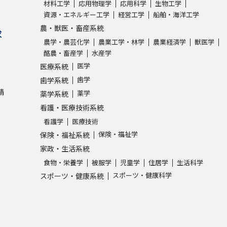
材料工学
応用物理学
応用科学
生物工学
資源・エネルギー工学
経営工学
船舶・海洋工学
農・獣医・畜産系統
求
農学・農芸化学
農業工学・林学
農業経済学
獣医学
酪農・畜産学
水産学
医学
医療系統
歯学
歯学系統
請
薬学
薬学系統
看護・医療技術系統
看護学
医療技術
保険・福祉学
保険・福祉系統
家政・生活系統
食物・栄養学
被服学
児童学
住居学
生活科学
スポーツ・健康科学
スポーツ・健康系統