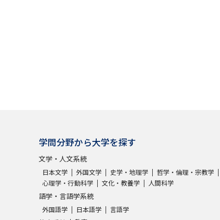
SELFBRAND特集ページ
オープンキャンパスなどを調
オープンキャンパス検索
実施プログラ
来場型・Web型イベント特集
夢ナビ
受験準備
学問分野から大学を探す
文学・人文系統
志望校・出願校を調べる
日本文学
外国文学
史学・地理学
哲学・倫理・宗教学
心理学・行動科学
文化・教養学
人間科学
併願校選び
受験スケジュールを立てよ
語学・言語学系統
テレメール全国一斉進学調査
新生活お
外国語学
日本語学
言語学