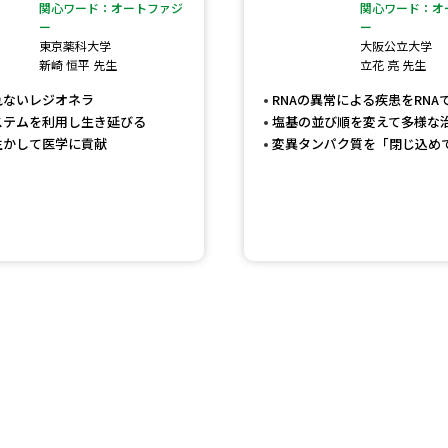
大学入学共通テスト「受験案内」の請求
関心ワード：オートファジ
関心ワード：オ
ー
ー
大学入学共通テスト「受験上の配慮案内
東京薬科大学
大阪公立大学
新崎 恒平 先生
立花 亮 先生
幼稚園教員資格認定試験
小学校教員資
れないレジオネラ
RNAの異常による疾患をRNA
高等学校（情報）教員資格認定試験
ステムを利用し生き延びる
塩基の並び順を変えて多様な
生かして医学に貢献
変異タンパク質を「閉じ込め
大学研究
大学で学べる内容や特徴を調
新増設大学・学部・学科特集
国際・グ
データサイエンス特集
奨学金・特待生
進路の３択
新学年スタート号特集ペー
新学年スタート号特集ページ（高2生用