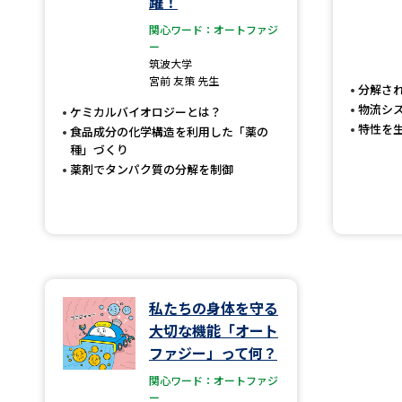
躍！
関心ワード：オートファジ
ー
筑波大学
宮前 友策 先生
分解さ
物流シ
ケミカルバイオロジーとは？
特性を
食品成分の化学構造を利用した「薬の
種」づくり
薬剤でタンパク質の分解を制御
私たちの身体を守る
大切な機能「オート
ファジー」って何？
関心ワード：オートファジ
ー