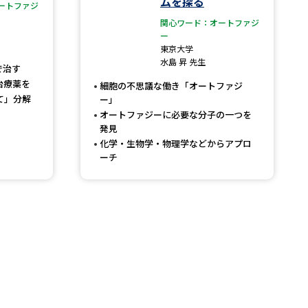
ムを探る
ートファジ
関心ワード：オートファジ
」の請求
高等学校卒業程度認定試験
ー
東京大学
格認定試験
水島 昇 先生
で治す
治療薬を
細胞の不思議な働き「オートファジ
て」分解
ー」
オートファジーに必要な分子の一つを
発見
大学検索
化学・生物学・物理学などからアプロ
ーチ
べる
ローバルに強い大学特集
制度特集
デジタルパンフレット
ジ（高3生用）
）