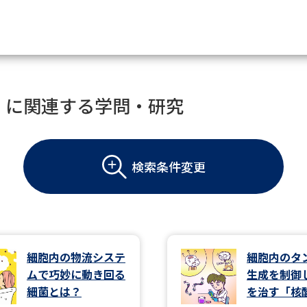
資料請求
」に関連する学問・研究
大学・短大の資料種類から請
検索条件変更
大学パンフ
学部・学科パンフ
総合型選抜・学校推薦型選抜 募集要項＆
大学入学共通テスト利用選抜の募集要項
大学・短大以外の資料から請
細胞内の物流システ
細胞内のタ
ムで巧妙に動き回る
生成を制御
専門学校の資料請求
大学院の資料請求
細菌とは？
を治す「核