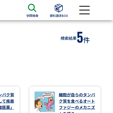
学問検索
資料請求BOX
5
資料検索
検索結果
件
求
願書
＆願書
過去問題集
求
ンパク質
細胞が自らのタンパ
して疾患
ク質を食べるオート
留学・進学関連、塾・予備校
酸医薬」
ファジーのメカニズ