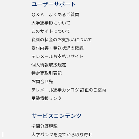
ユーザーサポート
Ｑ＆Ａ よくあるご質問
学問検索
大学進学IDについて
このサイトについて
資料の料金のお支払いについて
受付内容・発送状況の確認
野解説
学問の教科書
夢ナビライブ
テレメールお支払いサイト
個人情報取扱規定
特定商取引表記
お問合せ先
テレメール進学カタログ 訂正のご案内
受験情報リンク
いて
このサイトについて
・発送状況の確認
テレメール
お支払いサイト
サービスコンテンツ
問合せ先
テレメール進学カタログ
訂正のご案内
学問分野解説
学
大学パンフを見てから取り寄せ