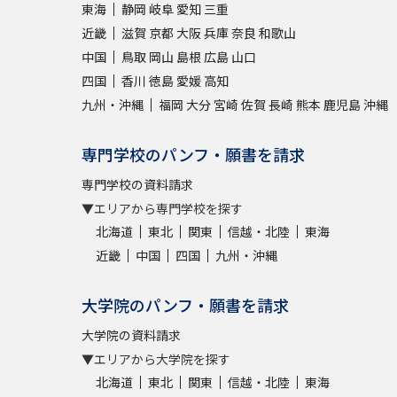
東海
静岡
岐阜
愛知
三重
近畿
滋賀
京都
大阪
兵庫
奈良
和歌山
中国
鳥取
岡山
島根
広島
山口
四国
香川
徳島
愛媛
高知
九州・沖縄
福岡
大分
宮崎
佐賀
長崎
熊本
鹿児島
沖縄
専門学校のパンフ・願書を請求
専門学校の資料請求
▼エリアから専門学校を探す
北海道
東北
関東
信越・北陸
東海
近畿
中国
四国
九州・沖縄
大学院のパンフ・願書を請求
大学院の資料請求
▼エリアから大学院を探す
北海道
東北
関東
信越・北陸
東海