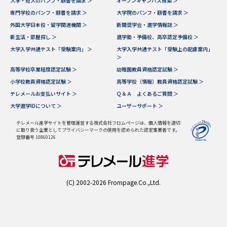
大学・短大のパンフ・願書を請求 ＞
オープンキャンパス検索 ＞
学問のミニ講義「夢ナビ講義」
学問分野解説
専門学校のパンフ・願書を請求 ＞
大学院のパンフ・願書を請求 ＞
外国大学日本校・留学関連機関 ＞
新聞奨学会・進学情報誌 ＞
学問の教科書
夢ナビライブ
新生活・部屋探し ＞
進学塾・予備校、高卒認定予備校 ＞
大学入学共通テスト「受験案内」 ＞
大学入学共通テスト「受験上の配慮案内」
ユーザーサポート
＞
高等学校卒業程度認定試験 ＞
幼稚園教員資格認定試験 ＞
小学校教員資格認定試験 ＞
高等学校（情報）教員資格認定試験 ＞
Ｑ＆Ａ よくあるご質問
大学進学IDについて
テレメールお支払いサイト ＞
Ｑ＆Ａ よくあるご質問 ＞
大学進学IDについて ＞
ユーザーサポート ＞
資料の料金の
受付内容・発送状況の確認
お支払いについて
テレメール進学サイトを管理運営する株式会社フロムページは、個人情報を適切
に取り扱う企業としてプライバシーマークの使用を認められた認定事業者です。
テレメール
登録番号 10860126
個人情報取扱規定
お支払いサイト
テレメール進学カタログ
特定商取引表記
訂正のご案内
(C) 2002-2026 Frompage.Co.,Ltd.