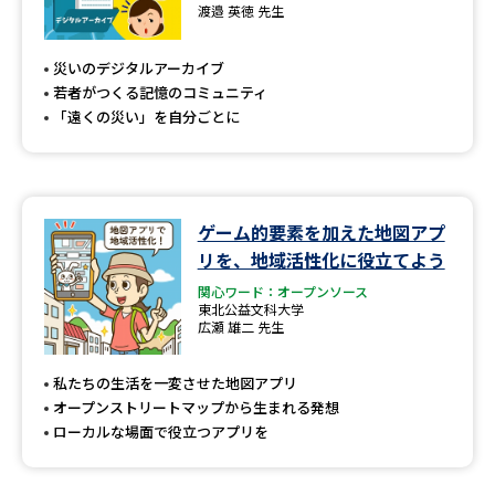
専門学校の資料請求
大学院の資料請求
渡邉 英徳 先生
大学入学共通テスト「受験案
留学・進学関連、塾・予備校
災いのデジタルアーカイブ
内」の請求
若者がつくる記憶のコミュニティ
大学入学共通テスト「受験上の
「遠くの災い」を自分ごとに
高等学校卒業程度認定試験
配慮案内」の請求
幼稚園教員資格認定試験
小学校教員資格認定試験
ゲーム的要素を加えた地図アプ
高等学校（情報）教員資格認定
試験
リを、地域活性化に役立てよう
関心ワード：オープンソース
東北公益文科大学
広瀬 雄二 先生
大学研究
大学検索
私たちの生活を一変させた地図アプリ
オープンストリートマップから生まれる発想
大学で学べる内容や特徴を調べる
ローカルな場面で役立つアプリを
国際・グローバルに強い大学特
新増設大学・学部・学科特集
集