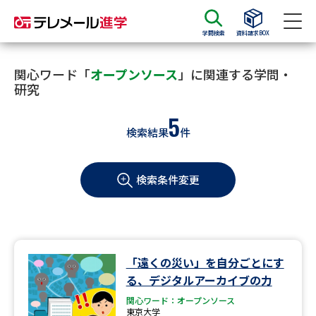
学問検索
資料請求BOX
資料請求
資料検索
関心ワード「
オープンソース
」に関連する学問・
研究
5
大学・短大の資料種類から請求
検索結果
件
大学パンフ
学部・学科パンフ
検索条件変更
総合型選抜・学校推薦型選抜 募
大学入学共通テスト利用選抜の
集要項＆願書
募集要項＆願書
過去問題集
「遠くの災い」を自分ごとにす
大学・短大以外の資料から請求
る、デジタルアーカイブの力
関心ワード：オープンソース
東京大学