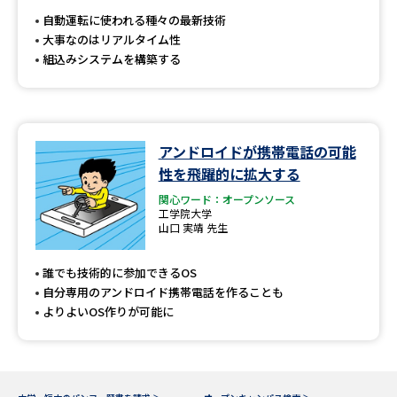
受験準備
資料検索
自動運転に使われる種々の最新技術
大事なのはリアルタイム性
組込みシステムを構築する
志望校・出願校を調べる
併願校選び
受験スケジュールを立てよう
アンドロイドが携帯電話の可能
先輩が入学を決めた理由
テレメール全国一斉進学調査
性を飛躍的に拡大する
関心ワード：オープンソース
工学院大学
新生活お役立ちガイド
山口 実靖 先生
誰でも技術的に参加できるOS
学問発見
学問検索
自分専用のアンドロイド携帯電話を作ることも
よりよいOS作りが可能に
大学で学びたい学問発見