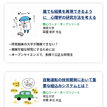
データサイエンス特集
奨学金・特待生制度特集
誰でも結果を再現できるよう
に 心理学の研究方法を考える
デジタルパンフレット
進路の３択
関心ワード：オープンソース
専修大学
国里 愛彦 先生
新学年スタート号特集ページ
新学年スタート号特集ページ
（高3生用）
（高2生用）
研究結果の大半が再現できない？
再現可能な研究にするためには
SELFBRAND特集ページ
オープンサイエンスで、多様で公正な研究を
オープンキャンパスなどを調べる
オープンキャンパス検索
実施プログラムから探す
自動運転の技術開発において重
要な組込みシステムとは？
来場型・Web型イベント特集
夢ナビライブ
関心ワード：オープンソース
埼玉大学
安積 卓也 先生