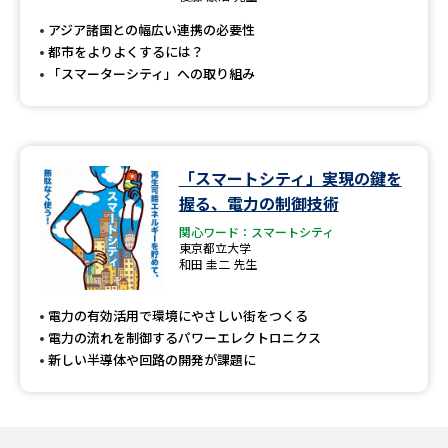
受験準備
資料検索
アジア諸国との幅広い連携の必要性
都市をよりよくするには？
「スマーターシティ」への取り組み
志望校・出願校を調べる
併願校選び
受験スケジュールを立てよう
「スマートシティ」実現の鍵を
先輩が入学を決めた理由
テレメール全国一斉進学調査
握る、電力の制御技術
関心ワード：スマートシティ
新生活お役立ちガイド
東京都立大学
和田 圭二 先生
電力の有効活用で環境にやさしい街をつくる
学問発見
学問検索
電力の流れを制御するパワーエレクトロニクス
新しい半導体や回路の開発が課題に
大学で学びたい学問発見