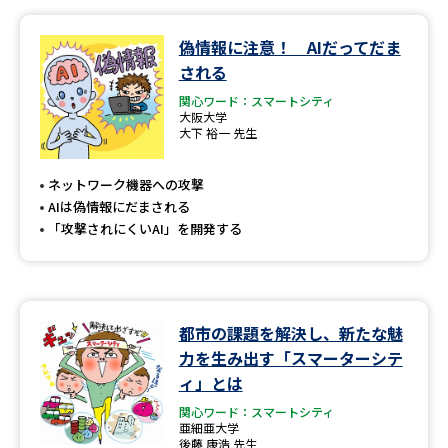
データサイエンス特集
奨学金・特待生制度特集
偽情報に注意！ AIだってだま
される
デジタルパンフレット
進路の３択
関心ワード：スマートシティ
大阪大学
大下 裕一 先生
新学年スタート号特集ページ
新学年スタート号特集ページ
（高3生用）
（高2生用）
ネットワーク機器への攻撃
AIは偽情報にだまされる
SELFBRAND特集ページ
「攻撃されにくいAI」を開発する
オープンキャンパスなどを調べる
オープンキャンパス検索
実施プログラムから探す
都市の課題を解決し、新たな魅
力を生み出す「スマーターシテ
来場型・Web型イベント特集
夢ナビライブ
ィ」とは
関心ワード：スマートシティ
亜細亜大学
後藤 康浩 先生