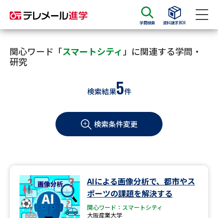
学問検索
資料請求BOX
資料請求
資料検索
関心ワード「
スマートシティ
」に関連する学問・
研究
5
大学・短大の資料種類から請求
検索結果
件
大学パンフ
学部・学科パンフ
検索条件変更
総合型選抜・学校推薦型選抜 募
大学入学共通テスト利用選抜の
集要項＆願書
募集要項＆願書
過去問題集
AIによる画像分析で、都市やス
大学・短大以外の資料から請求
ポーツの課題を解決する
関心ワード：スマートシティ
大阪産業大学