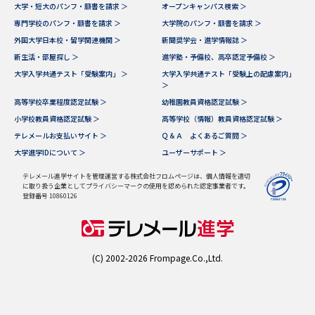
学問のミニ講義「夢ナビ講義」
学問分野解説
大学・短大のパンフ・願書を請求 ＞
オープンキャンパス検索 ＞
専門学校のパンフ・願書を請求 ＞
大学院のパンフ・願書を請求 ＞
外国大学日本校・留学関連機関 ＞
新聞奨学会・進学情報誌 ＞
学問の教科書
夢ナビライブ
新生活・部屋探し ＞
進学塾・予備校、高卒認定予備校 ＞
大学入学共通テスト「受験案内」 ＞
大学入学共通テスト「受験上の配慮案内」
ユーザーサポート
＞
高等学校卒業程度認定試験 ＞
幼稚園教員資格認定試験 ＞
小学校教員資格認定試験 ＞
高等学校（情報）教員資格認定試験 ＞
Ｑ＆Ａ よくあるご質問
大学進学IDについて
テレメールお支払いサイト ＞
Ｑ＆Ａ よくあるご質問 ＞
大学進学IDについて ＞
ユーザーサポート ＞
資料の料金の
受付内容・発送状況の確認
お支払いについて
テレメール進学サイトを管理運営する株式会社フロムページは、個人情報を適切
に取り扱う企業としてプライバシーマークの使用を認められた認定事業者です。
テレメール
登録番号 10860126
個人情報取扱規定
お支払いサイト
テレメール進学カタログ
特定商取引表記
訂正のご案内
(C) 2002-2026 Frompage.Co.,Ltd.