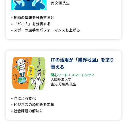
専門学校の資料請求
大学院の資料請求
姜 文渊 先生
大学入学共通テスト「受験案
留学・進学関連、塾・予備校
動画の情報を分析すると
内」の請求
「どこ？」を分析する
大学入学共通テスト「受験上の
スポーツ選手のパフォーマンスも上がる
高等学校卒業程度認定試験
配慮案内」の請求
幼稚園教員資格認定試験
小学校教員資格認定試験
ITの活用が「業界地図」を塗り
高等学校（情報）教員資格認定
試験
替える
関心ワード：スマートシティ
大阪経済大学
宮元 万菜美 先生
大学研究
大学検索
ITによる変化
ビジネスの枠組みを変革
大学で学べる内容や特徴を調べる
社会課題の解決に
国際・グローバルに強い大学特
新増設大学・学部・学科特集
集