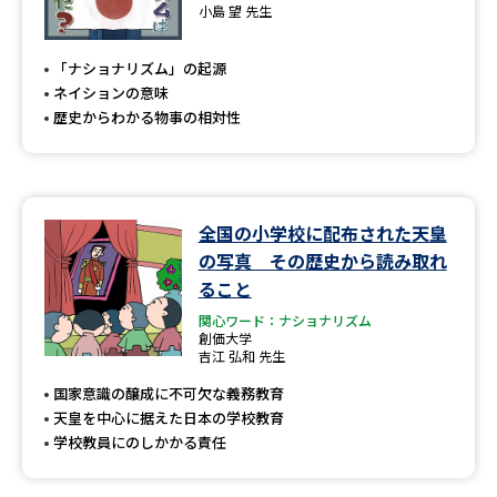
専門学校の資料請求
大学院の資料請求
小島 望 先生
大学入学共通テスト「受験案
留学・進学関連、塾・予備校
「ナショナリズム」の起源
内」の請求
ネイションの意味
大学入学共通テスト「受験上の
歴史からわかる物事の相対性
高等学校卒業程度認定試験
配慮案内」の請求
幼稚園教員資格認定試験
小学校教員資格認定試験
全国の小学校に配布された天皇
高等学校（情報）教員資格認定
試験
の写真 その歴史から読み取れ
ること
関心ワード：ナショナリズム
大学研究
大学検索
創価大学
吉江 弘和 先生
国家意識の醸成に不可欠な義務教育
天皇を中心に据えた日本の学校教育
大学で学べる内容や特徴を調べる
学校教員にのしかかる責任
国際・グローバルに強い大学特
新増設大学・学部・学科特集
集