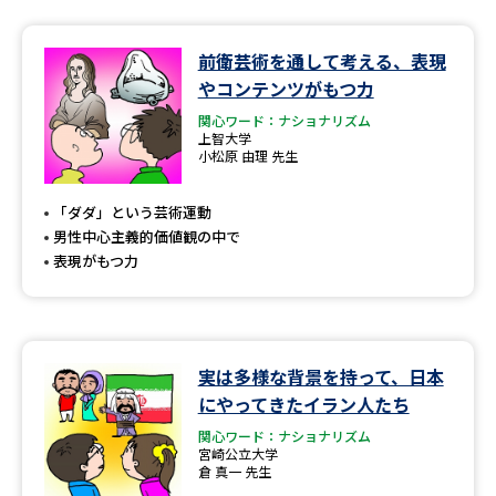
データサイエンス特集
奨学金・特待生制度特集
前衛芸術を通して考える、表現
やコンテンツがもつ力
デジタルパンフレット
進路の３択
関心ワード：ナショナリズム
上智大学
小松原 由理 先生
新学年スタート号特集ページ
新学年スタート号特集ページ
（高3生用）
（高2生用）
「ダダ」という芸術運動
SELFBRAND特集ページ
男性中心主義的価値観の中で
表現がもつ力
オープンキャンパスなどを調べる
オープンキャンパス検索
実施プログラムから探す
実は多様な背景を持って、日本
にやってきたイラン人たち
来場型・Web型イベント特集
夢ナビライブ
関心ワード：ナショナリズム
宮崎公立大学
倉 真一 先生