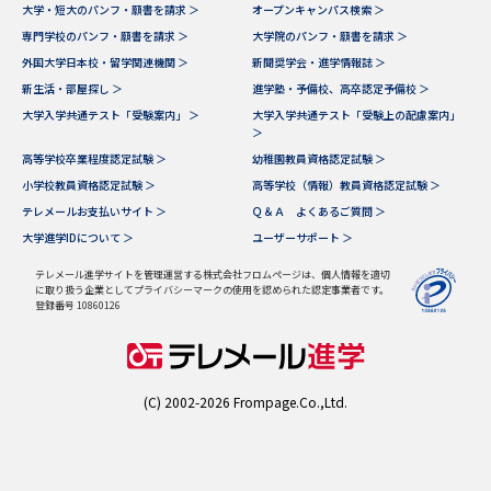
学問のミニ講義「夢ナビ講義」
学問分野解説
大学・短大のパンフ・願書を請求 ＞
オープンキャンパス検索 ＞
専門学校のパンフ・願書を請求 ＞
大学院のパンフ・願書を請求 ＞
外国大学日本校・留学関連機関 ＞
新聞奨学会・進学情報誌 ＞
学問の教科書
夢ナビライブ
新生活・部屋探し ＞
進学塾・予備校、高卒認定予備校 ＞
大学入学共通テスト「受験案内」 ＞
大学入学共通テスト「受験上の配慮案内」
ユーザーサポート
＞
高等学校卒業程度認定試験 ＞
幼稚園教員資格認定試験 ＞
小学校教員資格認定試験 ＞
高等学校（情報）教員資格認定試験 ＞
Ｑ＆Ａ よくあるご質問
大学進学IDについて
テレメールお支払いサイト ＞
Ｑ＆Ａ よくあるご質問 ＞
大学進学IDについて ＞
ユーザーサポート ＞
資料の料金の
受付内容・発送状況の確認
お支払いについて
テレメール進学サイトを管理運営する株式会社フロムページは、個人情報を適切
に取り扱う企業としてプライバシーマークの使用を認められた認定事業者です。
テレメール
登録番号 10860126
個人情報取扱規定
お支払いサイト
テレメール進学カタログ
特定商取引表記
訂正のご案内
(C) 2002-2026 Frompage.Co.,Ltd.