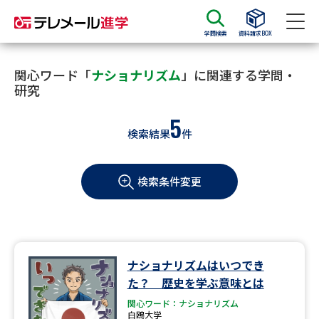
学問検索
資料請求BOX
資料請求
資料検索
関心ワード「
ナショナリズム
」に関連する学問・
研究
5
大学・短大の資料種類から請求
検索結果
件
大学パンフ
学部・学科パンフ
検索条件変更
総合型選抜・学校推薦型選抜 募
大学入学共通テスト利用選抜の
集要項＆願書
募集要項＆願書
過去問題集
ナショナリズムはいつでき
大学・短大以外の資料から請求
た？ 歴史を学ぶ意味とは
関心ワード：ナショナリズム
白鴎大学