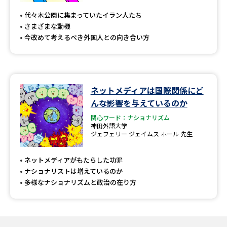
受験準備
資料検索
代々木公園に集まっていたイラン人たち
さまざまな動機
今改めて考えるべき外国人との向き合い方
志望校・出願校を調べる
併願校選び
受験スケジュールを立てよう
ネットメディアは国際関係にど
先輩が入学を決めた理由
テレメール全国一斉進学調査
んな影響を与えているのか
関心ワード：ナショナリズム
新生活お役立ちガイド
神田外語大学
ジェフェリー ジェイムス ホール 先生
ネットメディアがもたらした功罪
学問発見
学問検索
ナショナリストは増えているのか
多様なナショナリズムと政治の在り方
大学で学びたい学問発見