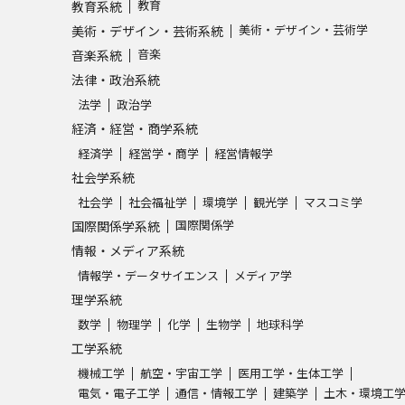
教育
教育系統
美術・デザイン・芸術学
美術・デザイン・芸術系統
学問発見
音楽
音楽系統
法律・政治系統
法学
政治学
大学で学びたい学問発見
経済・経営・商学系統
経済学
経営学・商学
経営情報学
学問のミニ講義「夢ナビ講義」
学問分
社会学系統
社会学
社会福祉学
環境学
観光学
マスコミ学
国際関係学
国際関係学系統
ユーザーサポート
情報・メディア系統
情報学・データサイエンス
メディア学
Ｑ＆Ａ よくあるご質問
大学進学IDにつ
理学系統
数学
物理学
化学
生物学
地球科学
資料の料金の
お支払いについて
受付内容
工学系統
個人情報取扱規定
特定商取引表記
お
機械工学
航空・宇宙工学
医用工学・生体工学
受験情報リンク
電気・電子工学
通信・情報工学
建築学
土木・環境工