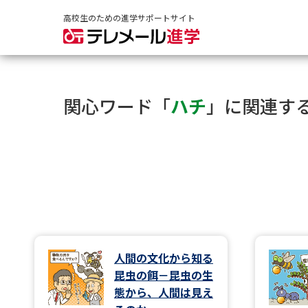
高校生のための進学サポートサイト
関心ワード「
ハチ
」に関連す
人間の文化から知る
昆虫の餌－昆虫の生
態から、人間は見え