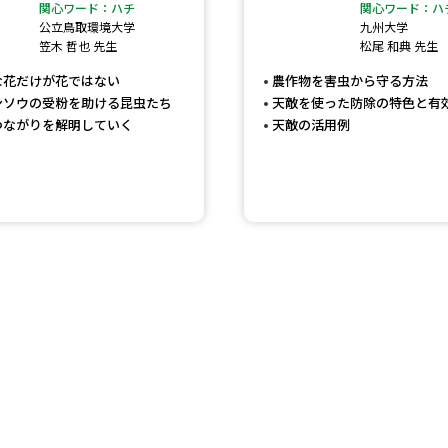
大学入学共通テスト「受験案内」の請求
関心ワード：ハチ
関心ワード：ハ
公立鳥取環境大学
九州大学
大学入学共通テスト「受験上の配慮案内
笠木 哲也 先生
松尾 和典 先生
幼稚園教員資格認定試験
小学校教員資
な花だけが花ではない
農作物を害虫から守る方法
ンソウの受粉を助ける昆虫たち
天敵を使った防除の特色と有
高等学校（情報）教員資格認定試験
つながりを解明していく
天敵の活用例
大学研究
大学で学べる内容や特徴を調
新増設大学・学部・学科特集
国際・グ
データサイエンス特集
奨学金・特待生
進路の３択
新学年スタート号特集ペー
新学年スタート号特集ページ（高2生用