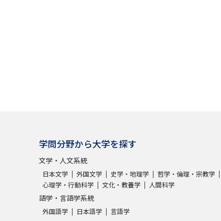
SELFBRAND特集ページ
オープンキャンパスなどを調
オープンキャンパス検索
実施プログラ
来場型・Web型イベント特集
夢ナビ
受験準備
学問分野から大学を探す
文学・人文系統
志望校・出願校を調べる
日本文学
外国文学
史学・地理学
哲学・倫理・宗教学
併願校選び
受験スケジュールを立てよ
心理学・行動科学
文化・教養学
人間科学
語学・言語学系統
テレメール全国一斉進学調査
新生活お
外国語学
日本語学
言語学