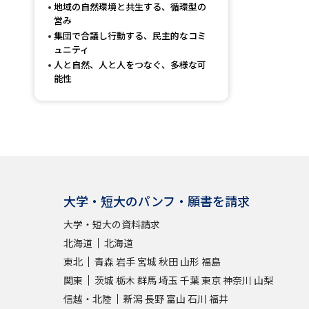
地域の自然環境と共生する、循環型の
営み
集団で合議し行動する、民主的なコミ
ュニティ
人と自然、人と人をつなぐ、多様な可
能性
大学・短大のパンフ・願書を請求
大学・短大の資料請求
北海道
北海道
東北
青森
岩手
宮城
秋田
山形
福島
関東
茨城
栃木
群馬
埼玉
千葉
東京
神奈川
山梨
信越・北陸
新潟
長野
富山
石川
福井