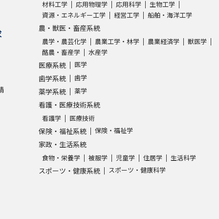
材料工学
応用物理学
応用科学
生物工学
資源・エネルギー工学
経営工学
船舶・海洋工学
農・獣医・畜産系統
求
農学・農芸化学
農業工学・林学
農業経済学
獣医学
酪農・畜産学
水産学
医学
医療系統
歯学
歯学系統
請
薬学
薬学系統
看護・医療技術系統
看護学
医療技術
保険・福祉学
保険・福祉系統
家政・生活系統
食物・栄養学
被服学
児童学
住居学
生活科学
スポーツ・健康科学
スポーツ・健康系統