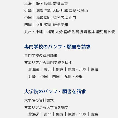
東海
静岡
岐阜
愛知
三重
近畿
滋賀
京都
大阪
兵庫
奈良
和歌山
中国
鳥取
岡山
島根
広島
山口
四国
香川
徳島
愛媛
高知
九州・沖縄
福岡
大分
宮崎
佐賀
長崎
熊本
鹿児島
沖縄
専門学校のパンフ・願書を請求
専門学校の資料請求
▼エリアから専門学校を探す
北海道
東北
関東
信越・北陸
東海
近畿
中国
四国
九州・沖縄
大学院のパンフ・願書を請求
大学院の資料請求
▼エリアから大学院を探す
北海道
東北
関東
信越・北陸
東海