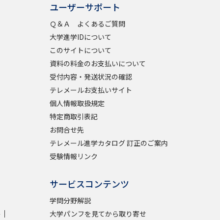
ユーザーサポート
Ｑ＆Ａ よくあるご質問
学問検索
大学進学IDについて
このサイトについて
資料の料金のお支払いについて
受付内容・発送状況の確認
野解説
学問の教科書
夢ナビライブ
テレメールお支払いサイト
個人情報取扱規定
特定商取引表記
お問合せ先
テレメール進学カタログ 訂正のご案内
受験情報リンク
いて
このサイトについて
・発送状況の確認
テレメール
お支払いサイト
サービスコンテンツ
問合せ先
テレメール進学カタログ
訂正のご案内
学問分野解説
学
大学パンフを見てから取り寄せ