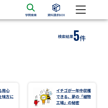
学問検索
資料請求BOX
5
資料検索
検索結果
件
求
願書
＆願書
過去問題集
求
る用心
イチゴが一年中収穫
を味方に
できる、夢の「植物
留学・進学関連、塾・予備校
工場」の秘密