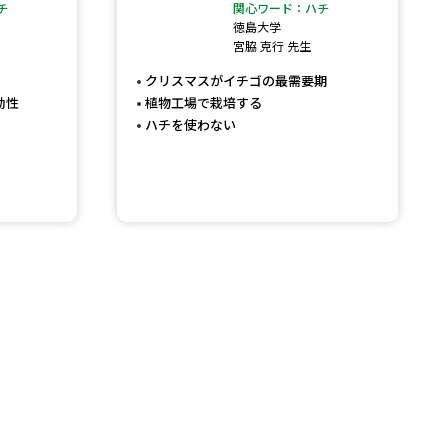
チ
関心ワード：ハチ
徳島大学
」の請求
高等学校卒業程度認定試験
宮脇 克行 先生
格認定試験
クリスマスがイチゴの最需要期
効性
植物工場で栽培する
ハチを使わない
大学検索
べる
ローバルに強い大学特集
制度特集
デジタルパンフレット
ジ（高3生用）
）