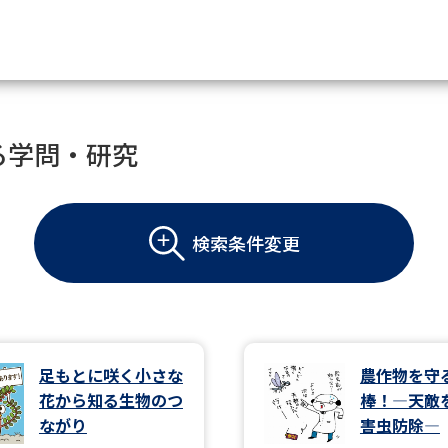
資料請求
る学問・研究
大学・短大の資料種類から請
検索条件変更
大学パンフ
学部・学科パンフ
総合型選抜・学校推薦型選抜 募集要項＆
大学入学共通テスト利用選抜の募集要項
大学・短大以外の資料から請
足もとに咲く小さな
農作物を守
花から知る生物のつ
棒！―天敵
専門学校の資料請求
大学院の資料請求
ながり
害虫防除―