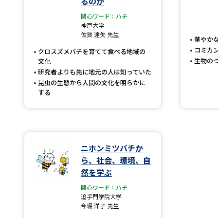
るのか
関心ワード：ハチ
神戸大学
佐賀 達矢 先生
華やか
コミカ
クロスズメバチを育てて食べる地域の
生物の
文化
研究者よりも先に地元の人は知っていた
昆虫の生態から人間の文化を明らかに
する
ニホンミツバチか
ら、社会、環境、自
然を学ぶ
関心ワード：ハチ
追手門学院大学
今堀 洋子 先生