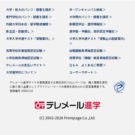
学問のミニ講義「夢ナビ講義」
学問分野解説
大学・短大のパンフ・願書を請求 ＞
オープンキャンパス検索 ＞
専門学校のパンフ・願書を請求 ＞
大学院のパンフ・願書を請求 ＞
学問の教科書
夢ナビライブ
外国大学日本校・留学関連機関 ＞
新聞奨学会・進学情報誌 ＞
新生活・部屋探し ＞
進学塾・予備校、高卒認定予備校 ＞
ユーザーサポート
大学入学共通テスト「受験案内」 ＞
大学入学共通テスト「受験上の配慮案内」
＞
高等学校卒業程度認定試験 ＞
幼稚園教員資格認定試験 ＞
Ｑ＆Ａ よくあるご質問
大学進学IDについて
小学校教員資格認定試験 ＞
高等学校（情報）教員資格認定試験 ＞
テレメールお支払いサイト ＞
Ｑ＆Ａ よくあるご質問 ＞
資料の料金の
受付内容・発送状況の確認
お支払いについて
大学進学IDについて ＞
ユーザーサポート ＞
テレメール
テレメール進学サイトを管理運営する株式会社フロムページは、個人情報を適切
個人情報取扱規定
に取り扱う企業としてプライバシーマークの使用を認められた認定事業者です。
お支払いサイト
登録番号 10860126
テレメール進学カタログ
特定商取引表記
訂正のご案内
(C) 2002-2026 Frompage.Co.,Ltd.