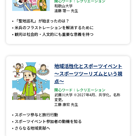
専門学校の資料請求
大学院の資料請求
関心ワード：レクリエーション
和歌山大学
遠藤 理一 先生
大学入学共通テスト「受験案
留学・進学関連、塾・予備校
内」の請求
「聖地巡礼」が始まったのは？
米兵のフラストレーションを解消するために
大学入学共通テスト「受験上の
高等学校卒業程度認定試験
観光は社会的・人文的にも重要な意義を持つ
配慮案内」の請求
幼稚園教員資格認定試験
小学校教員資格認定試験
高等学校（情報）教員資格認定
地域活性化とスポーツイベント
試験
～スポーツツーリズムという視
点～
関心ワード：レクリエーション
大学研究
大学検索
武庫川大学 ※2027年4月、共学化。名称
変更。
工藤 康宏 先生
スポーツ参与と旅行行動
大学で学べる内容や特徴を調べる
スポーツイベント参加者の動機を知る
さらなる地域貢献へ
国際・グローバルに強い大学特
新増設大学・学部・学科特集
集