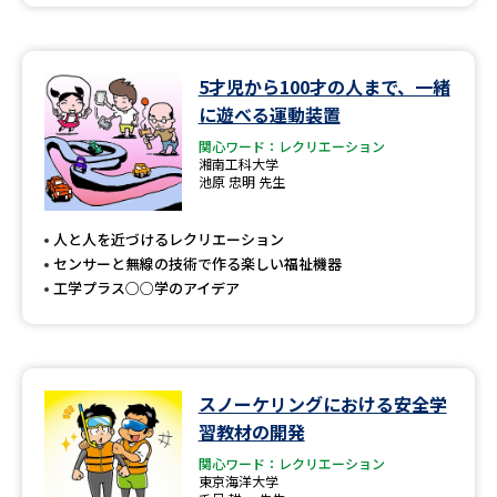
データサイエンス特集
奨学金・特待生制度特集
5才児から100才の人まで、一緒
デジタルパンフレット
進路の３択
に遊べる運動装置
関心ワード：レクリエーション
新学年スタート号特集ページ
新学年スタート号特集ページ
湘南工科大学
（高3生用）
（高2生用）
池原 忠明 先生
SELFBRAND特集ページ
人と人を近づけるレクリエーション
センサーと無線の技術で作る楽しい福祉機器
オープンキャンパスなどを調べる
工学プラス○○学のアイデア
オープンキャンパス検索
実施プログラムから探す
スノーケリングにおける安全学
来場型・Web型イベント特集
夢ナビライブ
習教材の開発
関心ワード：レクリエーション
東京海洋大学