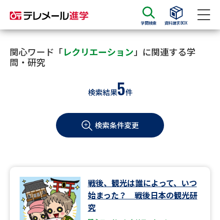
学問検索
資料請求BOX
資料請求
資料検索
関心ワード「
レクリエーション
」に関連する学
問・研究
5
大学・短大の資料種類から請求
検索結果
件
大学パンフ
学部・学科パンフ
検索条件変更
総合型選抜・学校推薦型選抜 募
大学入学共通テスト利用選抜の
集要項＆願書
募集要項＆願書
過去問題集
戦後、観光は誰によって、いつ
大学・短大以外の資料から請求
始まった？ 戦後日本の観光研
究