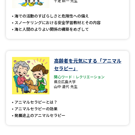
受験準備
資料検索
千足 耕一 先生
海での活動のすばらしさと危険性への備え
スノーケリングにおける安全学習教材とその内容
志望校・出願校を調べる
海と人間のよりよい関係の構築をめざして
併願校選び
受験スケジュールを立てよう
先輩が入学を決めた理由
テレメール全国一斉進学調査
高齢者を元気にする「アニマル
セラピー」
新生活お役立ちガイド
関心ワード：レクリエーション
県立広島大学
山中 道代 先生
学問発見
学問検索
アニマルセラピーとは？
アニマルセラピーの効果
発展途上のアニマルセラピー
大学で学びたい学問発見