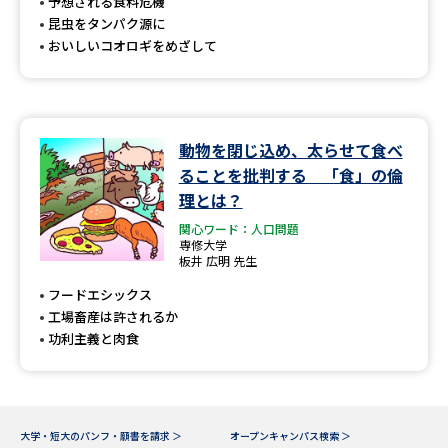
受験準備
資料検索
予想される食料危機
昆虫をタンパク源に
おいしいコオロギをめざして
志望校・出願校を調べる
併願校選び
受験スケジュールを立てよう
動物を閉じ込め、太らせて食べ
ることを批判する 「食」の倫
先輩が入学を決めた理由
テレメール全国一斉進学調査
理とは？
関心ワード：人口問題
新生活お役立ちガイド
専修大学
板井 広明 先生
フードエシックス
工場畜産は許されるか
学問発見
学問検索
功利主義と肉食
大学で学びたい学問発見
大学・短大のパンフ・願書を請求 ＞
オープンキャンパス検索 ＞