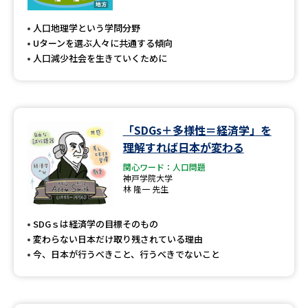
専門学校の資料請求
大学院の資料請求
人口地理学という学問分野
大学入学共通テスト「受験案
留学・進学関連、塾・予備校
Uターンを選ぶ人々に共通する傾向
内」の請求
人口減少社会を生きていくために
大学入学共通テスト「受験上の
高等学校卒業程度認定試験
配慮案内」の請求
幼稚園教員資格認定試験
小学校教員資格認定試験
「SDGs＋多様性＝経済学」を
理解すれば日本が変わる
高等学校（情報）教員資格認定
試験
関心ワード：人口問題
神戸学院大学
林 隆一 先生
大学研究
大学検索
SDGｓは経済学の目標そのもの
変わらない日本だけ取り残されている理由
今、日本が行うべきこと、行うべきでないこと
大学で学べる内容や特徴を調べる
国際・グローバルに強い大学特
新増設大学・学部・学科特集
集