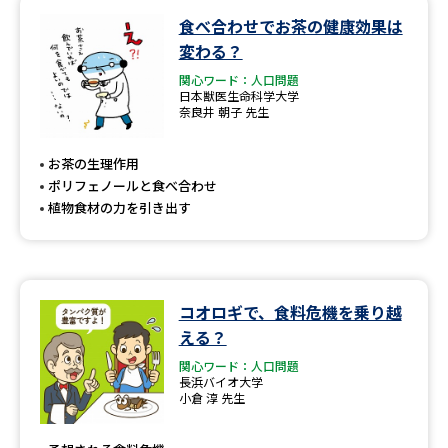
食べ合わせでお茶の健康効果は
データサイエンス特集
奨学金・特待生制度特集
変わる？
関心ワード：人口問題
デジタルパンフレット
進路の３択
日本獣医生命科学大学
奈良井 朝子 先生
新学年スタート号特集ページ
新学年スタート号特集ページ
（高3生用）
（高2生用）
お茶の生理作用
ポリフェノールと食べ合わせ
SELFBRAND特集ページ
植物食材の力を引き出す
オープンキャンパスなどを調べる
コオロギで、食料危機を乗り越
オープンキャンパス検索
実施プログラムから探す
える？
関心ワード：人口問題
来場型・Web型イベント特集
夢ナビライブ
長浜バイオ大学
小倉 淳 先生