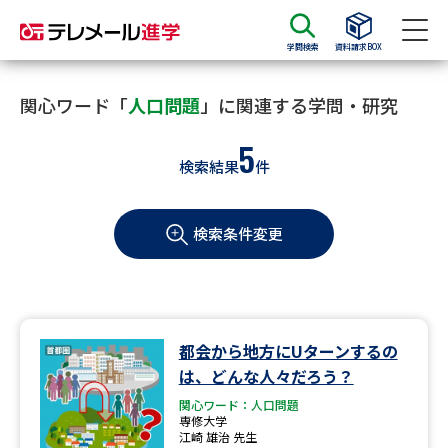
学問検索
資料請求BOX
資料請求
資料検索
関心ワード「
人口問題
」に関連する学問・研究
5
検索結果
件
大学・短大の資料種類から請求
検索条件変更
大学パンフ
学部・学科パンフ
総合型選抜・学校推薦型選抜 募
大学入学共通テスト利用選抜の
集要項＆願書
募集要項＆願書
過去問題集
都会から地方にUターンするの
は、どんな人々だろう？
大学・短大以外の資料から請求
関心ワード：人口問題
専修大学
江崎 雄治 先生